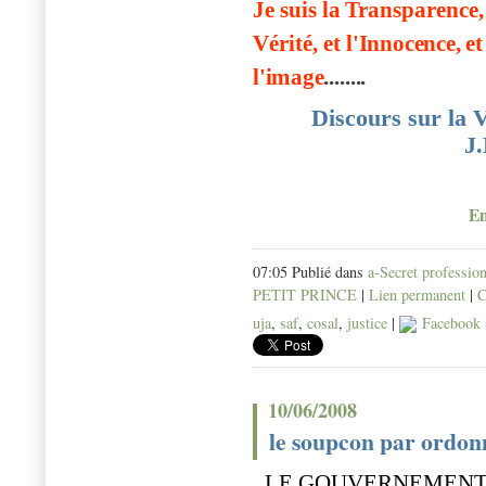
Je suis la
Transparence,
Vérité, et
l'
I
nnocence
,
et
l
'
i
m
a
g
e
........
Discours sur la
J
En
07:05 Publié dans
a-Secret professio
PETIT PRINCE
|
Lien permanent
|
C
uja
,
saf
,
cosal
,
justice
|
Facebook
10/06/2008
le soupcon par ordo
LE GOUVERNEMENT 