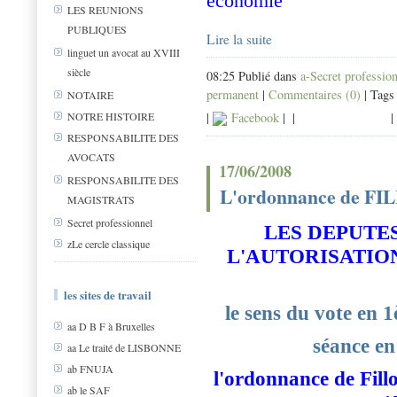
économie
LES REUNIONS
PUBLIQUES
Lire la suite
linguet un avocat au XVIII
siècle
08:25 Publié dans
a-Secret professio
permanent
|
Commentaires (0)
| Tags
NOTAIRE
NOTRE HISTOIRE
|
Facebook
|
|
|
RESPONSABILITE DES
AVOCATS
17/06/2008
RESPONSABILITE DES
L'ordonnance de FILL
MAGISTRATS
Secret professionnel
LES DEPUTE
zLe cercle classique
L'AUTORISATIO
les sites de travail
le sens du vote en 
aa D B F à Bruxelles
séance en
aa Le traité de LISBONNE
ab FNUJA
l'ordonnance de Fillo
ab le SAF