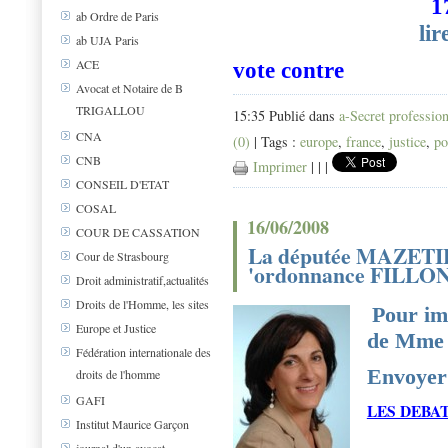
1
ab Ordre de Paris
lir
ab UJA Paris
ACE
vote contre
Avocat et Notaire de B
TRIGALLOU
15:35 Publié dans
a-Secret professio
CNA
(0)
| Tags :
europe
,
france
,
justice
,
po
CNB
Imprimer
|
|
|
CONSEIL D'ETAT
COSAL
16/06/2008
COUR DE CASSATION
La députée MAZETIER 
Cour de Strasbourg
'ordonnance FILLO
Droit administratif,actualités
Droits de l'Homme, les sites
Pour imp
Europe et Justice
de Mme 
Fédération internationale des
Envoyer 
droits de l'homme
GAFI
LES DEBAT
Institut Maurice Garçon