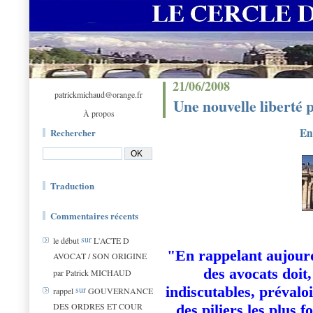
21/06/2008
patrickmichaud@orange.fr
Une nouvelle liberté p
À propos
En
Rechercher
Traduction
Commentaires récents
sur
le début
L'ACTE D
"En rappelant aujourd
AVOCAT / SON ORIGINE
des avocats doit
par Patrick MICHAUD
indiscutables, prévaloi
sur
rappel
GOUVERNANCE
DES ORDRES ET COUR
des piliers les plus 