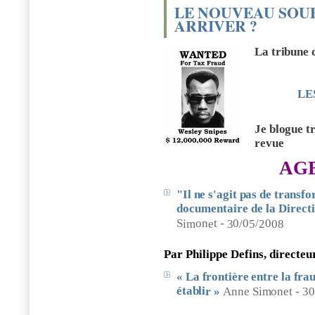
LE NOUVEAU SOUP
ARRIVER ?
La tribune 
LE
Je blogue t
revue
AGE
"Il
ne
s'agit
pas
de
transfo
documentaire de la Directi
S
on
t -
0
0
/
0
im
e
3
/
5
2
08
Par Philippe De
f
ins, directeu
«
La
frontière
entre
la
fra
établi
r
»
An
n
e
S
im
on
e
t -
3