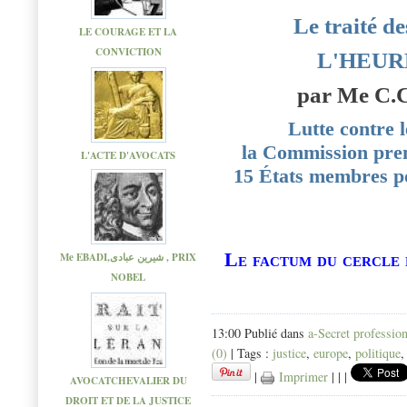
Le traité de
LE COURAGE ET LA
CONVICTION
L'HEUR
par Me C.C
Lutte contre 
la Commission pren
L'ACTE D'AVOCATS
15 États membres po
Le factum du cercle 
Me EBADI,شیرین عبادی , PRIX
NOBEL
13:00 Publié dans
a-Secret professio
(0)
| Tags :
justice
,
europe
,
politique
|
Imprimer
|
|
|
AVOCATCHEVALIER DU
DROIT ET DE LA JUSTICE