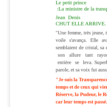
Le petit prince
:
La ministre de la tran
Jean
Denis
CHUT ELLE ARRIVE.
"Un
e
fem
m
e
,
trè
s
jeune
,
v
oil
e
s'a
v
ança
.
Elle
a
v
se
m
blaient de cristal, sa 
son allure tant ray
entière
s
e le
v
a.
S
uper
parole, et sa
v
oix fut aus
"Je suis
la Transparenc
te
m
ps et
de ceux
qui
v
ie
Réserve, la Pudeur, le R
car leur te
m
ps est passé.