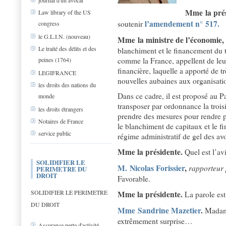
journal d'un avocat
Mme la prés
Law library of the US
l’amendement n° 517.
soutenir
congress
le G.L.I.N. (nouveau)
Mme la ministre de l’économie, d
Le traité des délits et des
blanchiment et le financement du t
peines (1764)
comme la France, appellent de leu
financière, laquelle a apporté de t
LEGIFRANCE
nouvelles aubaines aux organisatio
les droits des nations du
Dans ce cadre, il est proposé au P
monde
transposer par ordonnance la troisi
les droits étrangers
prendre des mesures pour rendre plus
Notaires de France
le blanchiment de capitaux et le fi
service public
régime administratif de gel des avo
Mme la présidente.
Quel est l’av
SOLIDIFIER LE
M. Nicolas Forissier
,
rapporteur 
PERIMETRE DU
DROIT
Favorable.
SOLIDIFIER LE PERIMETRE
Mme la présidente.
La parole es
DU DROIT
Mme Sandrine Mazetier
.
Madame
extrêmement surprise…
Assurance perte d'activité