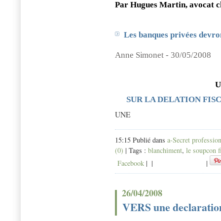
Par Hugues Ma
r
tin, a
v
ocat c
Les banques privées devron
An
n
e
S
im
on
e
t -
3
0
/
0
5
/
2
0
08
U
SUR LA DELATION FIS
UNE
15:15 Publié dans
a-Secret professio
(0)
| Tags :
blanchiment
,
le soupcon f
Facebook
|
|
|
26/04/2008
VERS une declaration