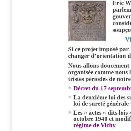
Eric W
parlem
gouver
consid
soupço
V
Si ce projet imposé par 
changer d’orientation 
Nous allons doucement g
organisée comme nous l
tristes périodes de notre
Décret du 17 septembr
La deuxième loi des su
loi de sureté générale 
Les « actes » dits loi
octobre 1940 et modifi
régime de Vichy