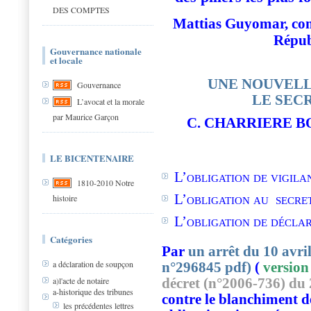
DES COMPTES
Mattias Guyomar, com
Répub
Gouvernance nationale
et locale
UNE NOUVELL
Gouvernance
LE SEC
L’avocat et la morale
par Maurice Garçon
C. CHARRIERE B
LE BICENTENAIRE
L’
obligation de vigila
1810-2010 Notre
L’
obligation au
secret
histoire
L’
obligation de décla
Catégories
Par
un arrêt du 10 avril
a déclaration de soupçon
n°296845 pdf)
(
version
a)l'acte de notaire
décret (n°2006-736) du 
a-historique des tribunes
contre le blanchiment d
les précédentes lettres