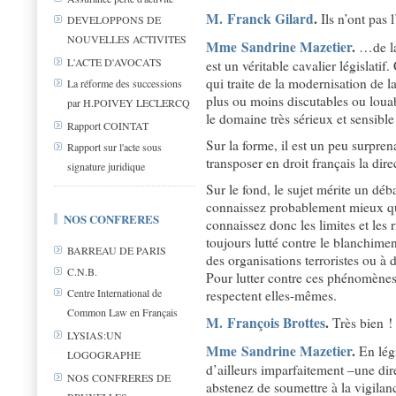
M. Franck Gilard
.
Ils n’ont pas l
DEVELOPPONS DE
NOUVELLES ACTIVITES
Mme Sandrine Mazetier
.
…de la 
L'ACTE D'AVOCATS
est un véritable cavalier législatif
qui traite de la modernisation de la
La réforme des successions
plus ou moins discutables ou loua
par H.POIVEY LECLERCQ
le domaine très sérieux et sensible
Rapport COINTAT
Sur la forme, il est un peu surpren
Rapport sur l'acte sous
transposer en droit français la di
signature juridique
Sur le fond, le sujet mérite un déba
connaissez probablement mieux que
NOS CONFRERES
connaissez donc les limites et les 
toujours lutté contre le blanchiment
BARREAU DE PARIS
des organisations terroristes ou à 
C.N.B.
Pour lutter contre ces phénomènes, 
Centre International de
respectent elles-mêmes.
Common Law en Français
M. François Brottes
.
Très bien !
LYSIAS:UN
Mme Sandrine Mazetier
.
En légi
LOGOGRAPHE
d’ailleurs imparfaitement –une dir
NOS CONFRERES DE
abstenez de soumettre à la vigilan