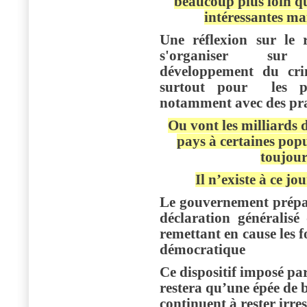
beaucoup plus loin qu
intéressantes mai
Une réflexion sur le 
s'organiser sur l
développement du cri
surtout pour les po
notamment avec des pra
Ou vont les milliards 
pays à certaines popu
toujour
Il n’existe à ce jo
Le gouvernement prépar
déclaration généralis
remettant en cause les 
démocratique
Ce dispositif imposé par
restera qu’une épée de b
continuent à rester irre