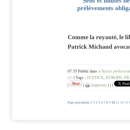
Sens et limites d
prélèvements oblig
Comme la royauté, le li
Patrick Michaud avoca
07:35 Publié dans
a-Secret professio
(1)
| Tags :
JUSTICE
,
EUROPE
,
FR
|
|
Imprimer
|
|
|
Page précédente
2
3
4
5
6
7
8
9
10
11
12
13