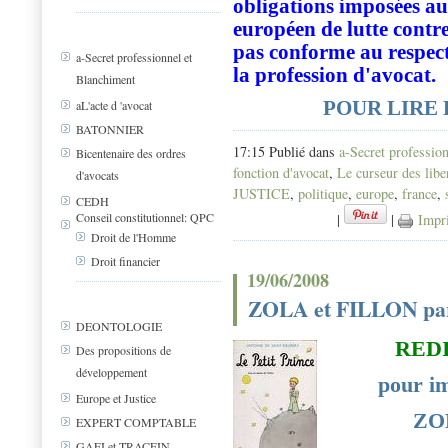
obligations imposées aux
européen de lutte contr
pas conforme au respect
a-Secret professionnel et
la profession d'avocat.
Blanchiment
aL'acte d 'avocat
POUR LIRE
BATONNIER
17:15 Publié dans
a-Secret professio
Bicentenaire des ordres
fonction d'avocat
,
Le curseur des libe
d'avocats
JUSTICE
,
politique
,
europe
,
france
,
CEDH
Conseil constitutionnel: QPC
|
|
Impr
Droit de l'Homme
Droit financier
19/06/2008
ZOLA et FILLON par
DEONTOLOGIE
REDIF
Des propositions de
développement
pour im
Europe et Justice
ZO
EXPERT COMPTABLE
GAFI et TRACFIN