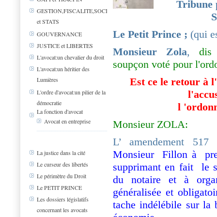
Tribune 
GESTION,FISCALITE,SOCIAL
S
et STATS
Le Petit Prince ;
(qui es
GOUVERNANCE
JUSTICE et LIBERTES
Monsieur Zola
,
dis m
L'avocat:un chevalier du droit
soupçon voté pour l'ord
L'avocat:un héritier des
Lumières
Est ce le retour à l
L'ordre d'avocat:un pilier de la
l'accu
démocratie
l 'ordon
La fonction d'avocat
Avocat en entreprise
Monsieur ZOLA:
L’ amendement 517
a
Monsieur Fillon à
pr
La justice dans la cité
Le curseur des libertés
supprimant en fait
le 
Le périmètre du Droit
du notaire et à org
Le PETIT PRINCE
généralisée et obligato
Les dossiers législatifs
tache indélébile sur la
concernant les avocats