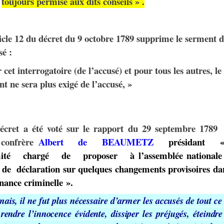
toujours permise aux dits conseils » .
cle 12 du décret du 9 octobre 1789 supprime le serment d
sé :
 cet interrogatoire (de l’accusé) et pour tous les autres, le
t ne sera plus exigé de l’accusé, »
écret a été voté sur le rapport du
29 septembre 1789
 confrère
Albert
d
e
BEAUMETZ
présidant «
té chargé de proposer à l’assemblée nationale
t de
déclaration sur quelques changements provisoires da
nance criminelle ».
mais,
il
ne
fut
plus
nécessaire
d’armer
les
accusés
de
tout
ce
rendre
l’innocence
évidente,
dissiper
les
préjugés, éteindre