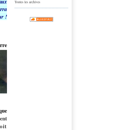
aux
Toutes les archives
rra
ur
!
rre
sque
ent
oit