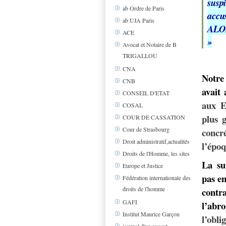
susp
ab Ordre de Paris
accu
ab UJA Paris
ALO
ACE
»
Avocat et Notaire de B
TRIGALLOU
CNA
Notre
CNB
avait 
CONSEIL D'ETAT
aux E
COSAL
plus
COUR DE CASSATION
Cour de Strasbourg
concr
Droit administratif,actualités
l’époq
Droits de l'Homme, les sites
La su
Europe et Justice
pas en
Fédération internationale des
droits de l'homme
contra
GAFI
l’abro
Institut Maurice Garçon
l’obl