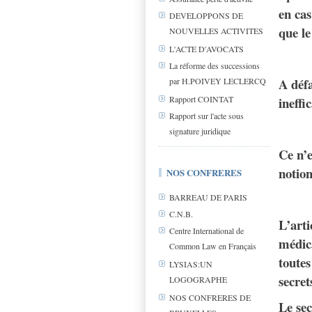
en cas
DEVELOPPONS DE
que le
NOUVELLES ACTIVITES
L'ACTE D'AVOCATS
La réforme des successions
A défa
par H.POIVEY LECLERCQ
ineffi
Rapport COINTAT
Rapport sur l'acte sous
signature juridique
Ce n’e
notion
NOS CONFRERES
BARREAU DE PARIS
C.N.B.
L’arti
Centre International de
médica
Common Law en Français
toutes
LYSIAS:UN
secret
LOGOGRAPHE
NOS CONFRERES DE
Le sec