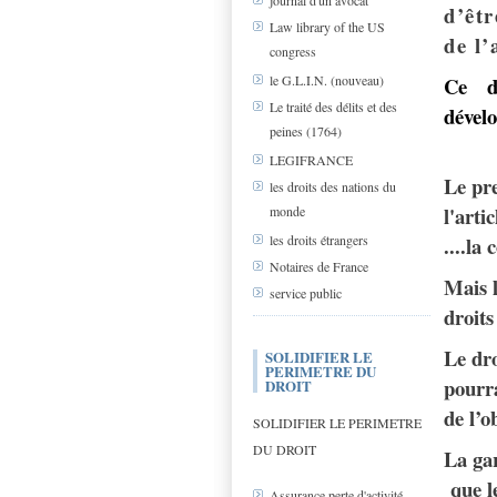
journal d'un avocat
d’êtr
Law library of the US
de l’
congress
Ce d
le G.L.I.N. (nouveau)
Le traité des délits et des
dévelo
peines (1764)
LEGIFRANCE
Le pre
les droits des nations du
l'arti
monde
....la
les droits étrangers
Notaires de France
Mais l
service public
droit
Le dro
SOLIDIFIER LE
PERIMETRE DU
pourra
DROIT
de l’o
SOLIDIFIER LE PERIMETRE
DU DROIT
La gar
que le
Assurance perte d'activité