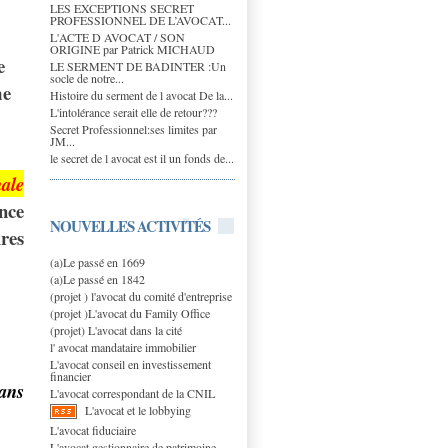
LES EXCEPTIONS SECRET
PROFESSIONNEL DE L’AVOCAT...
L'ACTE D AVOCAT / SON
ORIGINE par Patrick MICHAUD
e
LE SERMENT DE BADINTER :Un
socle de notre...
me
Histoire du serment de l avocat De la...
L'intolérance serait elle de retour???
Secret Professionnel:ses limites par
JM...
le secret de l avocat est il un fonds de...
nale
nce
NOUVELLES ACTIVITÉS
res
(a)Le passé en 1669
(a)Le passé en 1842
(projet ) l'avocat du comité d'entreprise
(projet )L'avocat du Family Office
(projet) L'avocat dans la cité
l' avocat mandataire immobilier
L'avocat conseil en investissement
financier
ans
L'avocat correspondant de la CNIL
L'avocat et le lobbying
L'avocat fiduciaire
L'avocat gestionnaire de patrimoine