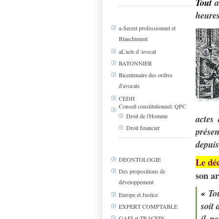
Tout
a
heures
a-Secret professionnel et
Blanchiment
aL'acte d 'avocat
BATONNIER
Bicentenaire des ordres
d'avocats
CEDH
Conseil constitutionnel: QPC
Droit de l'Homme
actes
Droit financier
présen
depui
Le dé
DEONTOLOGIE
Des propositions de
son ar
développement
«
Tou
Europe et Justice
soit 
EXPERT COMPTABLE
il p
GAFI et TRACFIN