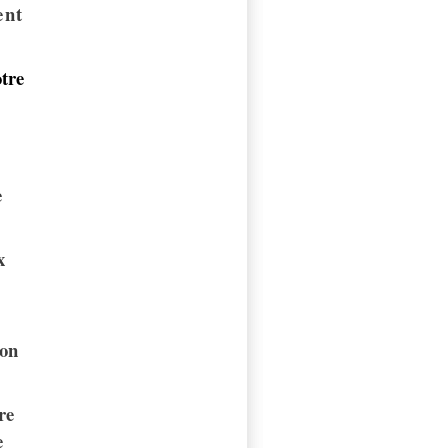
ent
tre
e
x
ion
re
e