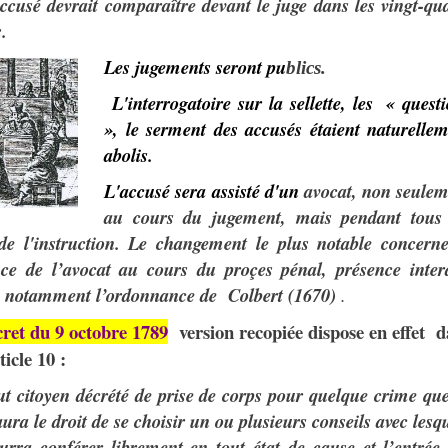
ccusé devrait
comparaître devant le juge dans les vingt-qu
.
Les jugements seront pu
blics.
L'interrogatoire sur la
sellette, les
«
quest
», le serment des accusés étaient naturelle
abolis.
L'accusé sera assisté d'un
avo
c
at
,
n
o
n se
u
le
a
u
c
o
u
r
s
d
u
j
uge
ment,
mais pendant tous 
de l'instruction.
Le changement le plus notable concerne
ce de l’avocat au cours du proçes pénal, présence interd
s notamment l’ordonnance de Colbert (1670)
.
cret du 9 octobre 1789
version recopiée dispose en effet
d
ticle 10 :
t cit
o
yen décrété de prise de corps pour quelque crime qu
aura le droit de se choisir un ou plusieurs c
o
nseils avec lesq
ourra conférer librement en tout état de cause et l
’
entrée