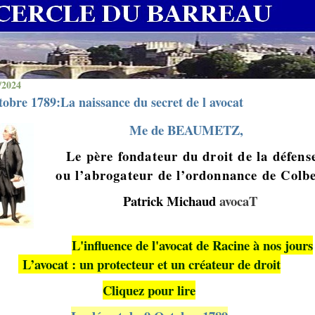
/2024
tobre 1789:La naissance du secret de l avocat
Me de BEAUMETZ
,
Le père fondateur du droit de la défens
ou l’abrogateur de l’ordonnance de Colb
Patrick Michaud
avocaT
L'influence de l'avocat de Racine à nos jours
L’avocat : un protecteur et un créateur de droit
Cliquez pour lire