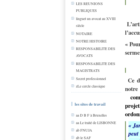
LES REUNIONS
PUBLIQUES
linguet un avocat au XVIII
L’arti
siècle
l’accu
NOTAIRE
NOTRE HISTOIRE
« Pour
RESPONSABILITE DES
sermen
AVOCATS
RESPONSABILITE DES
MAGISTRATS
Ce d
Secret professionnel
zLe cercle classique
notre
comi
les sites de travail
proje
ordon
aa D B F à Bruxelles
aa Le traité de LISBONNE
«
Ja
ab FNUJA
peut
ab le SAF