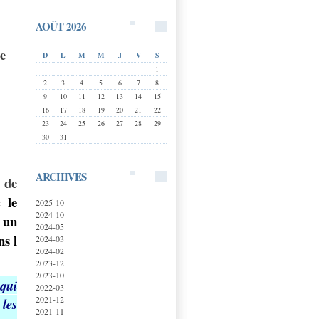
AOÛT 2026
e
D
L
M
M
J
V
S
1
2
3
4
5
6
7
8
9
10
11
12
13
14
15
16
17
18
19
20
21
22
23
24
25
26
27
28
29
30
31
ARCHIVES
de
 le
2025-10
2024-10
 un
2024-05
ns l
2024-03
2024-02
2023-12
2023-10
 qui
2022-03
2021-12
les
2021-11