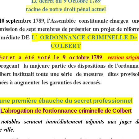
Le décret du 9 Octobre 1789
racine de notre droit pénal actuel
10 septe
1789,
l
'Assemblée
constituante
chargea
un
m
bre
mission
de sept membres de
présenter
u
n
pr
o
jet
d
e
r
é
for
m
m
é
diate
DE
L’
ORDONNANCE
CRIMINELLE De
COLBERT
écret a été voté le 9 oc
tobre 1789
version origi
rogeant la majeure partie des dispositions de l’ordonna
bert instituait toute une série
de mes
u
res
dites
provisoi
nées à
augmenter les garanties des accusés.
une première ébauche du secret professionnel
L'abrogation de l'ordonnance criminelle de Colbert
notables seraient immédiatement adjoints
aux juges
d
e
ville.