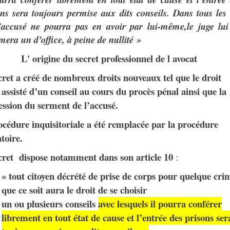
ons sera toujours permise aux dits conseil
s
. Dans tous les
’accusé ne pourra pas en avoir par lui-même,le juge lui
era un d’office, à peine de nullité »
L' origine du secret professionnel de l avocat
ret a créé de nombreux droits nouveaux tel que le droit
 assisté d’un conseil au cours du procès pénal ainsi que la
ssion du serment de l’accusé.
cédure inquisitoriale a été remplacée par la procédure
toire.
cret dispose notamment dans son article 10
:
« tout citoyen décrété de prise de corps pour quelque cri
que ce soit aura le droit de se choisir
un ou plusieurs conseils
avec lesquels il pourra conférer
librement en tout état de cause et l’entrée des prisons ser