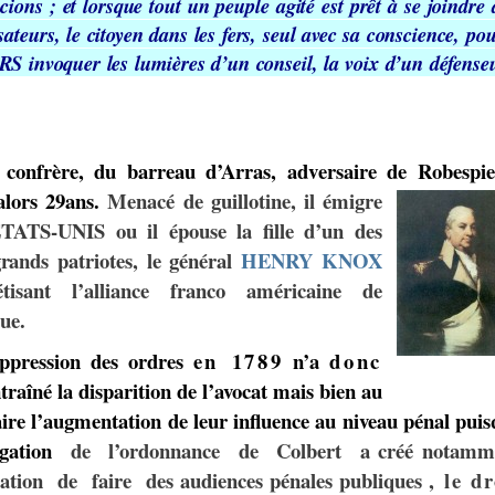
i
cions
;
et
lorsque
tout
un
peuple
ag
ité
est
prêt
à se
joindre
sateurs,
le
citoyen
dans
les
fers,
seul
avec
sa conscience,
pou
RS
invoquer
les
lumières
d’un
conseil,
la voix
d’un
défense
 confrère, du barreau d’Arras, adv
e
rsaire de Robespie
alors 29ans.
Menacé de guillotine, il émigre
TATS-UNIS ou il épouse la fille d’un des
g
r
ands pat
r
iotes, le général
HENRY KNOX
étisant l’alliance franco américaine de
ue.
ppression des ordres
en 1789
n’a
donc
t
r
aîné la disparition de l’avocat mais bien au
ire l’augmentation de leur influence au niveau pénal pui
gation
de l’ordonnance de Colbert a créé notamm
igation de faire des audiences pénales publique
s
, le dr