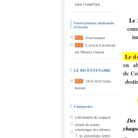
DES COMPTES
Le 
Gouvernance nationale
et locale
com
i
Gouvernance
L’avocat et la morale
par Maurice Garçon
Le
d
en ab
LE BICENTENAIRE
de Col
desti
1810-2010 Notre
histoire
Catégories
a déclaration de soupçon
Des 
a)l'acte de notaire
chaqu
a-historique des tribunes
les précédentes lettres