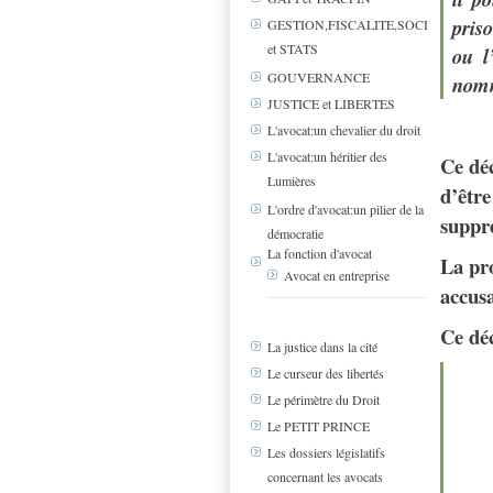
pris
GESTION,FISCALITE,SOCIAL
et STATS
ou l
GOUVERNANCE
nomm
JUSTICE et LIBERTES
L'avocat:un chevalier du droit
L'avocat:un héritier des
Ce déc
Lumières
d’être
L'ordre d'avocat:un pilier de la
suppre
démocratie
La fonction d'avocat
La pro
Avocat en entreprise
accusa
Ce dé
La justice dans la cité
Le curseur des libertés
Le périmètre du Droit
Le PETIT PRINCE
Les dossiers législatifs
concernant les avocats