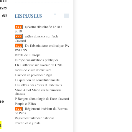
 cas
 en
LES PLUS LUS
a)Notre Histoire de 1810 à
2010
aa)les dossiers sur l'acte
d'avocat
De l'absolutisme ordinal par PA
IWEINS
Droits de l Europe
Europe consultations publiques
J R Farthouat sur l'avenir du CNB
l'abus de visite domicilaire
L'avocat ce protecteur légal
La question de constitutionnalité
Les lettres des Cours et Tribunaux
Mme Alliot Marie sur le numerus
clausus
P Berger: déontologie de l'acte d'avocat
me
Peuple et Elites
Réglement intérieur du Barreau
de Paris
Réglement interieur national
Tracfin et le juriste
a