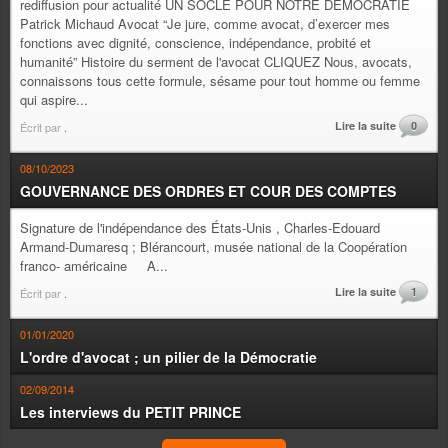
rediffusion pour actualité UN SOCLE POUR NOTRE DEMOCRATIE
Patrick Michaud Avocat “Je jure, comme avocat, d’exercer mes
fonctions avec dignité, conscience, indépendance, probité et
humanité” Histoire du serment de l'avocat CLIQUEZ Nous, avocats,
connaissons tous cette formule, sésame pour tout homme ou femme
qui aspire...
Lire la suite
0
Écrit par
.
08/10/2023
GOUVERNANCE DES ORDRES ET COUR DES COMPTES
Signature de l'indépendance des États-Unis , Charles-Edouard
Armand-Dumaresq ; Blérancourt, musée national de la Coopération
franco- américaine A...
Lire la suite
1
Écrit par
.
01/01/2020
L'ordre d'avocat ; un pilier de la Démocratie
02/09/2014
Les interviews du PETIT PRINCE