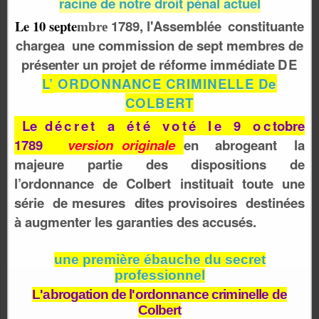
racine de notre droit pénal actuel
Le 10 septe
1789,
l
'Assemblée
constituante
m
bre
chargea
une commission
de sept membres de
présenter
u
n
pr
o
jet
d
e
r
é
forme
im
m
é
diate
DE
L’
ORDONNANCE
CRIMINELLE De
COLBERT
Le
décret a été voté le 9 oc
tobre
1789
version originale
en abrogeant la
majeure partie des dispositions de
l’ordonnance de Colbert instituait toute une
série
de mes
u
res
dites
provisoires
destinées
à
augmenter les garanties des accusés.
une première ébauche du secret
professionnel
L'abrogation de l'ordonnance criminelle de
Colbert