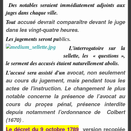
Des notables seraient immédiatement adjoints
aux
juges
dans chaque
ville.
accusé devrait
comparaître devant le juge
Tout
dans les vingt-quatre heures.
Les jugements seront pu
blics.
L'interrogatoire sur la
sellette, les
«
questions
»,
le serment des accusés étaient naturellement
abolis.
avo
c
at
,
n
o
n se
u
le
m
ent
L'accusé sera assisté d'un
a
u
c
o
u
r
s
d
u
j
uge
ment,
mais pendant tous les
actes
de l'instruction.
Le changement le plus
notable concerne la présence de l’avocat au
cours du proçes pénal, présence interdite
depuis notamment l’ordonnance de Colbert
(1670)
.
Le décret du 9 octobre 1789
version recopiée