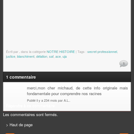
Écrit par
.
dans la catégorie
NOTRE HISTOIRE
| Tags :
secret professionnel
,
justice
,
blanchiment
,
délation
,
saf
,
ace
,
uja
1
1 commentaire
merci,mon cher michaud, de cette info originale mais
fondamentale pour comprendre nos racines
Publié il y a 234 mois par A.L..
Répondre à ce commentaire
Les commentaires sont fermés.
> Haut de page