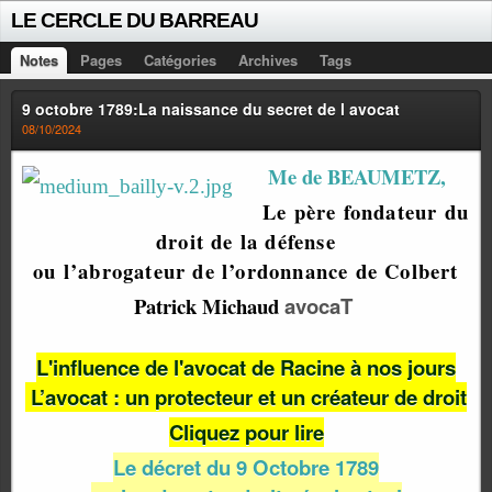
LE CERCLE DU BARREAU
Notes
Pages
Catégories
Archives
Tags
9 octobre 1789:La naissance du secret de l avocat
08/10/2024
Me de BEAUMETZ
,
Le père fondateur du
droit de la défense
ou l’abrogateur de l’ordonnance de Colbert
Patrick Michaud
avocaT
L'influence de l'avocat de Racine à nos jours
L’avocat : un protecteur et un créateur de droit
Cliquez pour lire
Le décret du 9 Octobre 1789