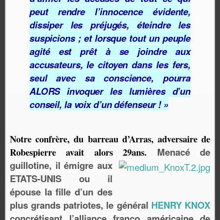
peut
rendre
l’innocence
évidente,
dissiper
les
préjugés, éteindre
les
susp
i
cions
;
et
lorsque
tout
un
peuple
ag
ité
est
prêt
à se
joindre
aux
accusateurs,
le
citoyen
dans
les
fers,
seul
avec
sa conscience,
pourra
ALORS
invoquer
les
lumières
d’un
conseil,
la voix
d’un
défenseur
!
»
Notre confrère, du barreau d’Arras, adv
e
rsaire de
Robespierre avait alors 29ans.
Menacé de
guillotine, il émigre aux
ETATS-UNIS ou il
épouse la fille d’un des
plus
g
r
ands pat
r
iotes, le général
HENRY KNOX
concrétisant l’alliance franco américaine de