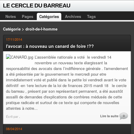
LE CERCLE DU BARREAU
Notes
Pages
Catégories
Archives
Tags
Catégorie > droit-de-l-homme
17/11/2014
l'avocat : à nouveau un canard de foire !??
L’assemblée nationale a voté le vendredi 14
novembre un nouveau texte élargissant la
responsabilité des avocats dans l’indifférence générale . l'amendement
a été présentée par le gouvernement le mercredi pour etre
immédiatement voté et publié dans le petite loi vendredi avant le vote
définitif -en 1ere lecture de la loi de finances 2015 mardi 18 le cercle
du barreau , présent par son représentant permanent, a été aussitôt
assailli de demandes d'explications de confrères médusés de cette
pratique radicale et surtout de ce texte qui comporte de nouvelles
atteintes à notre...
Lire la suite
0
Écrit par
.
08/04/2014