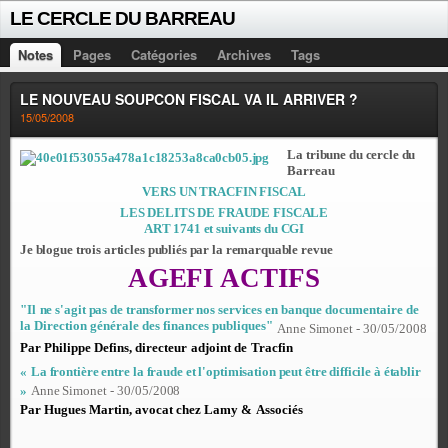
LE CERCLE DU BARREAU
Notes
Pages
Catégories
Archives
Tags
LE NOUVEAU SOUPCON FISCAL VA IL ARRIVER ?
15/05/2008
La tribune du cercle du
Barreau
VERS UN TRACFIN FISCAL
LES DELITS DE FRAUDE FISCALE
ART 1741 et suivants du CGI
Je blogue trois articles publiés par la remarquable revue
AGEFI ACTIFS
"Il
ne
s'agit
pas
de
transformer
nos
services
en
banque documentaire de
la Direction générale des finances publiques"
An
n
e
S
im
on
e
t -
3
0
/
0
5
/
2
0
08
Par Philippe De
f
ins, directeur
adjoint de
Tracfin
«
La
frontière
entre
la
fraude
et
l'optimisation
peut être difficile à établi
r
»
An
n
e
S
im
on
e
t -
3
0
/
0
5
/
2
0
08
Par Hugues Ma
r
tin, a
v
ocat chez L
a
my &
Asso
c
iés