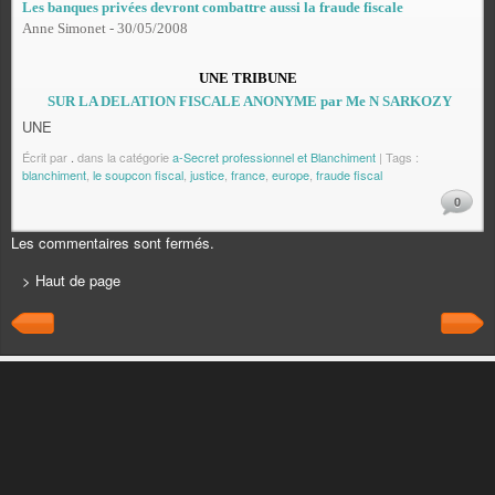
Les banques privées devront combattre aussi la fraude fiscale
An
n
e
S
im
on
e
t -
3
0
/
0
5
/
2
0
08
UNE TRIBUNE
SUR LA DELATION FISCALE ANONYME par Me N SARKOZY
UNE
Écrit par
.
dans la catégorie
a-Secret professionnel et Blanchiment
| Tags :
blanchiment
,
le soupcon fiscal
,
justice
,
france
,
europe
,
fraude fiscal
0
Les commentaires sont fermés.
> Haut de page