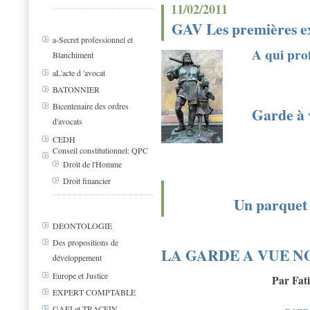
11/02/2011
GAV Les premières ex
a-Secret professionnel et
A qui prof
Blanchiment
aL'acte d 'avocat
BATONNIER
Bicentenaire des ordres
Garde à 
d'avocats
CEDH
Conseil constitutionnel: QPC
Droit de l'Homme
Droit financier
Un parquet 
DEONTOLOGIE
Des propositions de
LA GARDE A VUE N
développement
Europe et Justice
Par Fa
EXPERT COMPTABLE
GAFI et TRACFIN