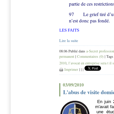
partie de ces restriction
97
Le grief tiré d’une
n’est donc pas fondé.
LES FAITS
Lire la suite
08:06 Publié dans
a-Secret professio
permanent
|
Commentaires (0)
| Tags
2010
,
l’avocat en entreprise sera t il
Imprimer
|
|
|
03/09/2010
L'abus de visite domic
En juin 
m'avait f
une étude