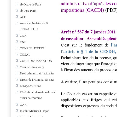
administrative d’après les c
ab Ordre de Paris
impositions (OACDI)
(PDF
ab UJA Paris
ACE
Avocat et Notaire de B
TRIGALLOU
Arrêt n° 587 du 7 janvier 2011 
CNA
de cassation - Assemblée pléni
CNB
l'a
C'est sur le fondement de
CONSEIL D'ETAT
'article 6 § 1 de la CESDH,
l
COSAL
l'administration de la preuve, q
COUR DE CASSATION
vient de juger juge que l'enregis
Cour de Strasbourg
à l'insu des auteurs du propos es
Droit administratif,actualités
Droits de l'Homme, les sites
A ce titre, il ne peut pas constit
Europe et Justice
Fédération internationale des
La Cour de cassation rappelle q
droits de l'homme
applicables aux litiges qui re
GAFI
dispositions expresses du code 
Institut Maurice Garçon