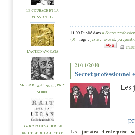
LE COURAGE ET LA
CONVICTION
11:09 Publié dans
a-Secret professio
(3)
| Tags :
justice
,
avocat
,
perquisiti
|
|
Impr
L'ACTE D'AVOCATS
21/11/2010
Secret professionnel e
Les 
Me EBADI,شیرین عبادی , PRIX
NOBEL
pr
AVOCATCHEVALIER DU
Les juristes d'entreprise 
DROIT ET DE LA JUSTICE