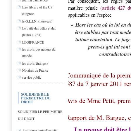
Par conséquent, les règles par
journal d'un avocat
article 427 
matière pénale
(
Law library of the US
congress
applicables en l'espèce.
le G.L.I.N. (nouveau)
« Hors les cas où la loi en 
Le traité des délits et des
être établies par tout mode
peines (1764)
intime conviction. Le juge
LEGIFRANCE
preuves qui lui sont
les droits des nations du
contradictoire
monde
les droits étrangers
Notaires de France
Communiqué de la premièr
service public
587 du 7 janvier 2011 r
SOLIDIFIER LE
PERIMETRE DU
Avis de Mme Petit, premi
DROIT
SOLIDIFIER LE PERIMETRE
Rapport de M. Bargue, c
DU DROIT
La preuve doit être l
Assurance perte d'activité