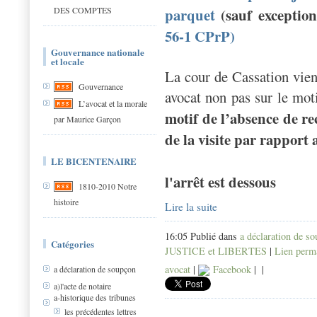
DES COMPTES
parquet
(sauf excepti
56-1 CPrP)
Gouvernance nationale
et locale
La cour de Cassation vient
Gouvernance
avocat non pas sur le moti
L’avocat et la morale
motif de l’absence de r
par Maurice Garçon
de la visite par rapport 
LE BICENTENAIRE
l'arrêt est dessous
1810-2010 Notre
histoire
Lire la suite
16:05 Publié dans
a déclaration de s
Catégories
JUSTICE et LIBERTES
|
Lien perm
avocat
|
Facebook
|
|
a déclaration de soupçon
a)l'acte de notaire
a-historique des tribunes
les précédentes lettres