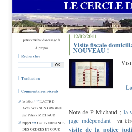
12/02/2011
patrickmichaud@orange.fr
Visite fiscale domicil
À propos
NOUVEAU !
Rechercher
Visi
Traduction
La
Commentaires récents
sur
le début
L'ACTE D
AVOCAT / SON ORIGINE
Note de P Michaud ;
la 
par Patrick MICHAUD
juge indépendant
va être
sur
rappel
GOUVERNANCE
visite de la police jud
DES ORDRES ET COUR