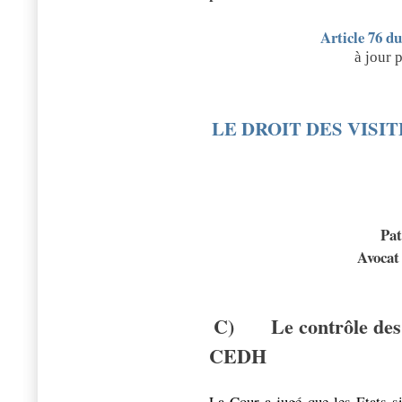
Article 76 d
à jour 
LE DROIT DES VISI
Pa
Avocat
C)
Le contrôle des
CEDH
La Cour
a jugé que les Etats s