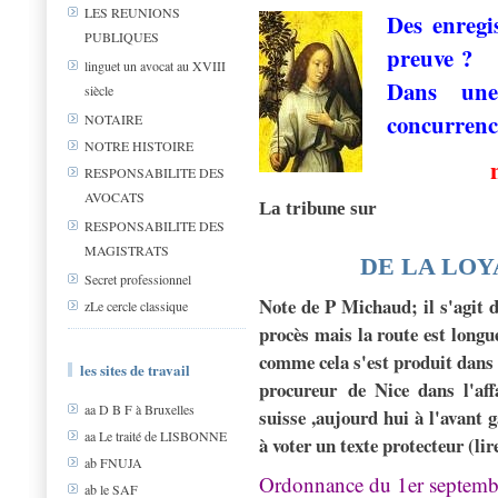
LES REUNIONS
Des enregi
PUBLIQUES
preuve ?
linguet un avocat au XVIII
Dans une
siècle
concurren
NOTAIRE
NOTRE HISTOIRE
RESPONSABILITE DES
AVOCATS
La tribune sur
RESPONSABILITE DES
MAGISTRATS
DE LA LOY
Secret professionnel
Note de P Michaud; il s'agit 
zLe cercle classique
procès mais la route est longu
comme cela s'est produit dans 
les sites de travail
procureur de Nice dans l'af
aa D B F à Bruxelles
suisse ,aujourd hui à l'avant g
aa Le traité de LISBONNE
à voter un texte protecteur (lire
ab FNUJA
Ordonnance du 1er septembre
ab le SAF