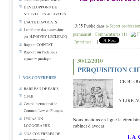
DEVELOPPONS DE
NOUVELLES ACTIVITES
L'ACTE D'AVOCATS
13:35 Publié dans
a-Secret professio
La réforme des successions
permanent
|
Commentaires (1)
|
F
par H.POIVEY LECLERCQ
Imprimer
|
|
|
Rapport COINTAT
Rapport sur l'acte sous
signature juridique
30/12/2010
PERQUISITION CH
NOS CONFRERES
CE BLOG
BARREAU DE PARIS
C.N.B.
A LIRE 
Centre International de
Common Law en Français
LYSIAS:UN
Nous mettons en ligne la circulair
cabinet d'avocat
LOGOGRAPHE
NOS CONFRERES DE
LA 