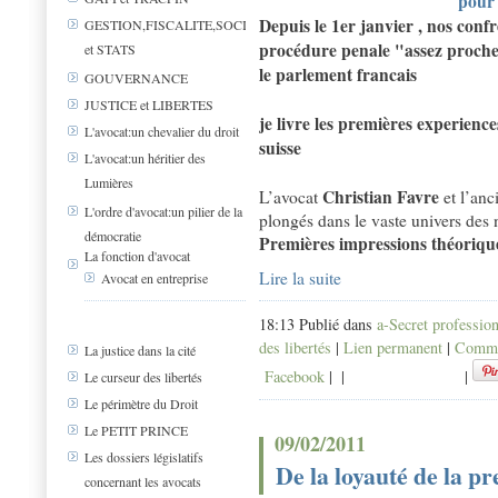
pour
Depuis le 1er janvier , nos conf
GESTION,FISCALITE,SOCIAL
procédure penale "assez proche"
et STATS
le parlement francais
GOUVERNANCE
JUSTICE et LIBERTES
je livre les premières experiences
L'avocat:un chevalier du droit
suisse
L'avocat:un héritier des
Lumières
Christian Favre
L’avocat
et l’anc
L'ordre d'avocat:un pilier de la
plongés dans le vaste univers des 
démocratie
Premières impressions théorique
La fonction d'avocat
Lire la suite
Avocat en entreprise
18:13 Publié dans
a-Secret professio
des libertés
|
Lien permanent
|
Commen
La justice dans la cité
Facebook
|
|
|
Le curseur des libertés
Le périmètre du Droit
Le PETIT PRINCE
09/02/2011
Les dossiers législatifs
De la loyauté de la pr
concernant les avocats