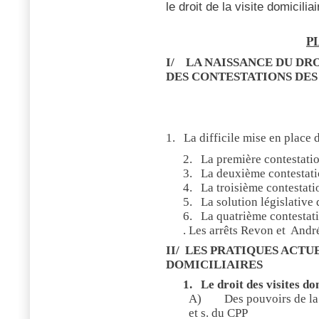
le droit de la visite domiciliai
PL
I/
LA NAISSANCE DU DRO
DES CONTESTATIONS DES
1.
La difficile mise en place d
2.
La première contestatio
3.
La deuxième contestatio
4.
La troisième contestatio
5.
La solution législative 
6.
La quatrième contestati
.
Les arrêts Revon et
Andr
II/
LES PRATIQUES ACTUE
DOMICILIAIRES
1.
Le droit des visites do
A)
Des pouvoirs de la 
et s. du CPP