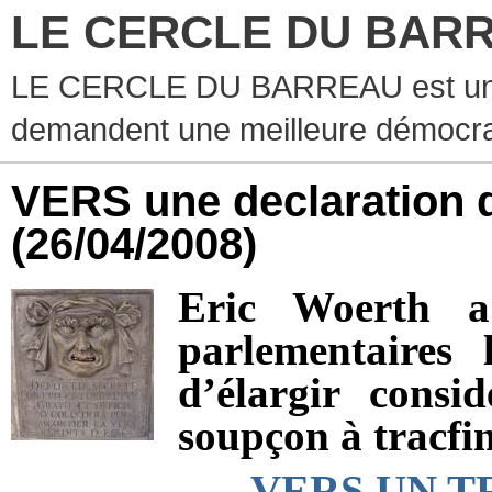
LE CERCLE DU BAR
LE CERCLE DU BARREAU est un g
demandent une meilleure démocra
VERS une declaration d
(26/04/2008)
Eric Woerth a
parlementaires
d’élargir consi
soupçon à tracfi
VERS UN T