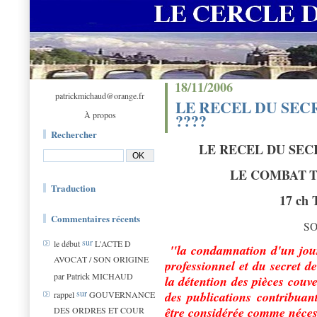
18/11/2006
patrickmichaud@orange.fr
LE RECEL DU SEC
À propos
????
Rechercher
LE RECEL DU SEC
LE COMBAT
Traduction
17 ch 
Commentaires récents
S
sur
le début
L'ACTE D
"la condamnation d'un journ
AVOCAT / SON ORIGINE
professionnel et du secret de
par Patrick MICHAUD
la détention des pièces couver
sur
des publications contribuan
rappel
GOUVERNANCE
être considérée comme néces
DES ORDRES ET COUR