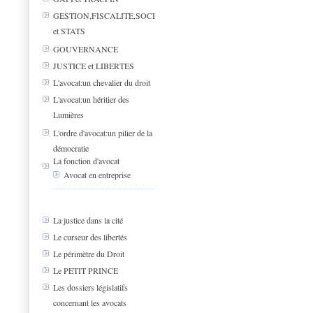
GESTION,FISCALITE,SOCIAL
et STATS
GOUVERNANCE
JUSTICE et LIBERTES
L'avocat:un chevalier du droit
L'avocat:un héritier des
Lumières
L'ordre d'avocat:un pilier de la
démocratie
La fonction d'avocat
Avocat en entreprise
La justice dans la cité
Le curseur des libertés
Le périmètre du Droit
Le PETIT PRINCE
Les dossiers législatifs
concernant les avocats