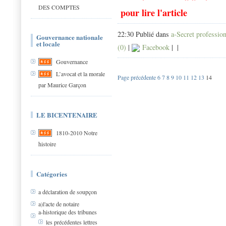
DES COMPTES
pour lire l'article
22:30 Publié dans
a-Secret professio
Gouvernance nationale
et locale
(0)
|
Facebook
|
|
Gouvernance
L’avocat et la morale
Page précédente
6
7
8
9
10
11
12
13
14
par Maurice Garçon
LE BICENTENAIRE
1810-2010 Notre
histoire
Catégories
a déclaration de soupçon
a)l'acte de notaire
a-historique des tribunes
les précédentes lettres