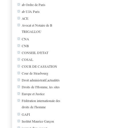
ab Ordre de Paris
ab UJA Paris
ACE
Avocat et Notaire de B
TRIGALLOU
CNA
CNB
CONSEIL D'ETAT
COSAL
COUR DE CASSATION
Cour de Strasbourg
Droit administratif,actualités
Droits de l'Homme, les sites
Europe et Justice
Fédération internationale des
droits de l'homme
GAFI
Institut Maurice Garçon