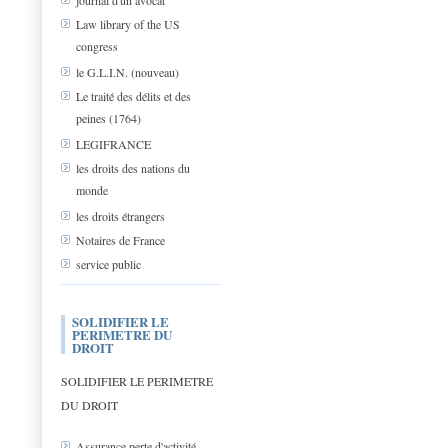
journal d'un avocat
Law library of the US
congress
le G.L.I.N. (nouveau)
Le traité des délits et des
peines (1764)
LEGIFRANCE
les droits des nations du
monde
les droits étrangers
Notaires de France
service public
SOLIDIFIER LE
PERIMETRE DU
DROIT
SOLIDIFIER LE PERIMETRE
DU DROIT
Assurance perte d'activité