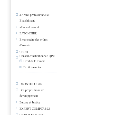
a-Secret professionnel et
Blanchiment
aL'acte d 'avocat
BATONNIER
Bicentenaire des ordres
d'avocats
CEDH
Conseil constitutionnel: QPC
Droit de l'Homme
Droit financier
DEONTOLOGIE
Des propositions de
développement
Europe et Justice
EXPERT COMPTABLE
GAFI et TRACFIN