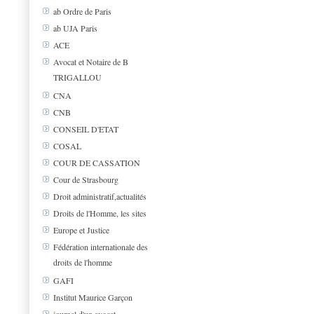
ab Ordre de Paris
ab UJA Paris
ACE
Avocat et Notaire de B
TRIGALLOU
CNA
CNB
CONSEIL D'ETAT
COSAL
COUR DE CASSATION
Cour de Strasbourg
Droit administratif,actualités
Droits de l'Homme, les sites
Europe et Justice
Fédération internationale des
droits de l'homme
GAFI
Institut Maurice Garçon