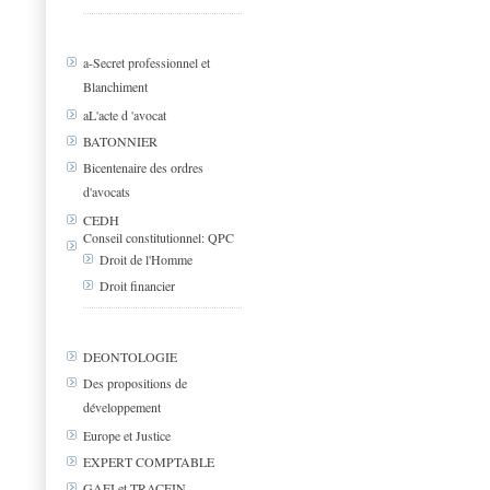
a-Secret professionnel et
Blanchiment
aL'acte d 'avocat
BATONNIER
Bicentenaire des ordres
d'avocats
CEDH
Conseil constitutionnel: QPC
Droit de l'Homme
Droit financier
DEONTOLOGIE
Des propositions de
développement
Europe et Justice
EXPERT COMPTABLE
GAFI et TRACFIN