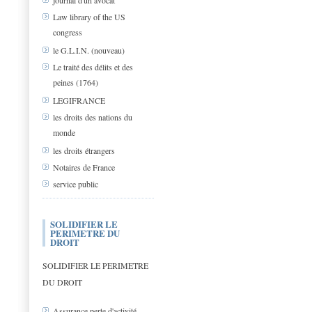
journal d'un avocat
Law library of the US
congress
le G.L.I.N. (nouveau)
Le traité des délits et des
peines (1764)
LEGIFRANCE
les droits des nations du
monde
les droits étrangers
Notaires de France
service public
SOLIDIFIER LE
PERIMETRE DU
DROIT
SOLIDIFIER LE PERIMETRE
DU DROIT
Assurance perte d'activité