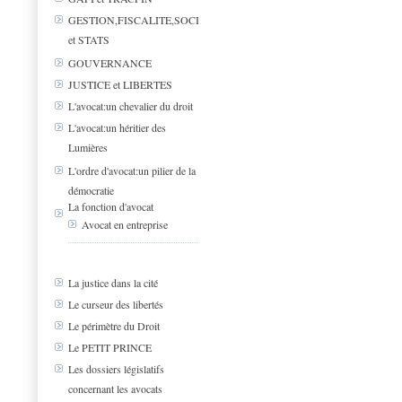
GESTION,FISCALITE,SOCIAL
et STATS
GOUVERNANCE
JUSTICE et LIBERTES
L'avocat:un chevalier du droit
L'avocat:un héritier des
Lumières
L'ordre d'avocat:un pilier de la
démocratie
La fonction d'avocat
Avocat en entreprise
La justice dans la cité
Le curseur des libertés
Le périmètre du Droit
Le PETIT PRINCE
Les dossiers législatifs
concernant les avocats