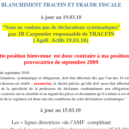
BLANCHIMENT TRACFIN ET FRAUDE FISCALE
à jour au 19.03.10
"
Nous ne voulons pas de déclarations systématiques"
par JB Carpentier responsable de TRACFIN
( Agefi
Acfifs 19.03.10)
tte position bienvenue est donc contraire à ma position
provocatrice de septembre 2009
 de septembre 2010
éclaration, systématique et obligatoire, doit être effectuée dès que l’un des 16 cri
néanmoins
ci-dessous est établi ;
, le décret précise qu’elle doit aussi être effectu
 de la spécificité de la profession du déclarant, conformément aux obligatio
 exercées sur sa clientèle et au regard des pièces et documents qu’il a réunis à cet ef
ité de la vigilance est donc une des conditions de cette déclaration systématique."
à jour au 15.03.10
Les « lignes directrices »de l’AMF
complétant