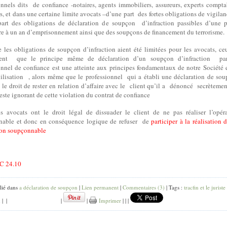
onnels dits
de confiance -notaires, agents immobiliers, assureurs, experts compta
s, et dans une certaine limite avocats –d’une part
des fortes obligations de vigilan
part des obligations de déclaration de soupçon
d’infraction passibles d’une 
re à un an d’emprisonnement ainsi que des soupçons de financement du terrorisme.
 les obligations de soupçon d’infraction aient été limitées pour les avocats, ce
ent
que le principe même de déclaration d’un soupçon d’infraction
pa
onnel de confiance est une atteinte aux principes fondamentaux de notre Société 
vilisation
, alors même que le professionnel
qui a établi une déclaration de so
le droit de rester en relation d’affaire avec le
client qu’il a
dénoncé
secrèteme
reste ignorant de cette violation du contrat de confiance
es avocats ont le droit légal de dissuader le client de ne pas réaliser l’opér
able et donc en conséquence logique de refuser
de
participer à la réalisation 
ion soupçonnable
C 24.10
DOC
lié dans
a déclaration de soupçon
|
Lien permanent
|
Commentaires (3)
| Tags :
tracfin et le juriste
k
|
|
|
|
Imprimer
|
|
|