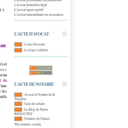
L'avocat protecteur légal
e :
L’avocat agent sportif
L’avocat intermédiaire en assurances
L'ACTE D'AVOCAT
 au
L'acte d'avocats
Le Logo à utiliser
n'est
ures
venu
-1 du
L'ACTE DE NOTAIRE
'une
 les
Avocat et Notaire de B
utifs
Trigallou
l'acte de notaire
Le Blog de Pierre
REDOUTEY
Notaires de France
The notaries society