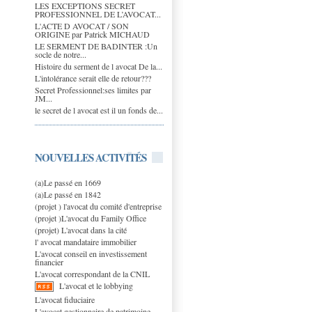
LES EXCEPTIONS SECRET
PROFESSIONNEL DE L’AVOCAT...
L'ACTE D AVOCAT / SON
ORIGINE par Patrick MICHAUD
LE SERMENT DE BADINTER :Un
socle de notre...
Histoire du serment de l avocat De la...
L'intolérance serait elle de retour???
Secret Professionnel:ses limites par
JM...
le secret de l avocat est il un fonds de...
NOUVELLES ACTIVITÉS
(a)Le passé en 1669
(a)Le passé en 1842
(projet ) l'avocat du comité d'entreprise
(projet )L'avocat du Family Office
(projet) L'avocat dans la cité
l' avocat mandataire immobilier
L'avocat conseil en investissement
financier
L'avocat correspondant de la CNIL
L'avocat et le lobbying
L'avocat fiduciaire
L'avocat gestionnaire de patrimoine