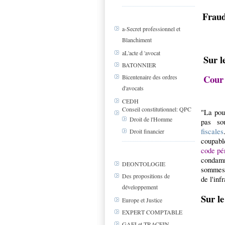
Fraud
a-Secret professionnel et
Blanchiment
aL'acte d 'avocat
Sur l
BATONNIER
Cour 
Bicentenaire des ordres
d'avocats
CEDH
Conseil constitutionnel: QPC
"La pour
Droit de l'Homme
pas so
fiscales
Droit financier
coupabl
code pé
condamn
DEONTOLOGIE
sommes d
Des propositions de
de l'inf
développement
Sur le
Europe et Justice
EXPERT COMPTABLE
GAFI et TRACFIN