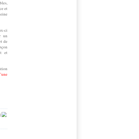
bles,
ce et
peine
ux-ci
r un
et de
upçon
nt
et
ation
d’une
|