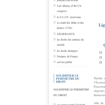
journal d'un avocat
Law library of the US
congress
le G.L.I.N. (nouveau)
Le traité des délits et des
Lig
peines (1764)
LEGIFRANCE
les droits des nations du
monde
les droits étrangers
Ø
Notaires de France
Ø
service public
Ø
SOLIDIFIER LE
Tracfin 
PERIMETRE DU
DROIT
l’Économ
Fonction
SOLIDIFIER LE PERIMETRE
objectif
financier
DU DROIT
Afin de 
Assurance perte d'activité