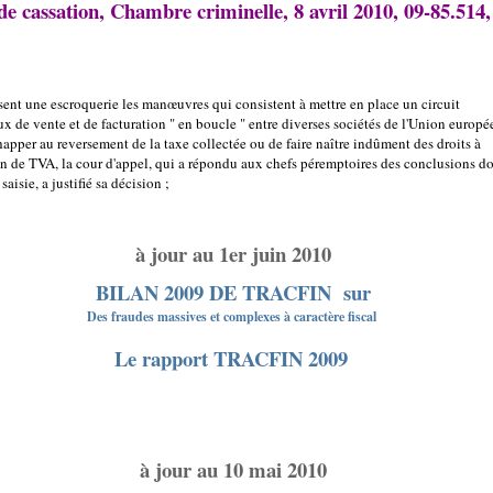
e cassation, Chambre criminelle, 8 avril 2010, 09-85.514,
isent une escroquerie les manœuvres qui consistent à mettre en place un circuit
ux de vente et de facturation " en boucle " entre diverses sociétés de l'Union europ
happer au reversement de la taxe collectée ou de faire naître indûment des droits à
n de TVA, la cour d'appel, qui a répondu aux chefs péremptoires des conclusions d
 saisie, a justifié sa décision ;
à jour au 1er juin 2010
BILAN 2009 DE TRACFIN
sur
Des fraudes massives et complexes à caractère fiscal
Le rapport TRACFIN 2009
à jour au 10 mai 2010