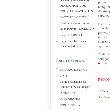
professi
DEVELOPPONS DE
banquier
NOUVELLES ACTIVITES
d’autre 
supérieu
L'ACTE D'AVOCATS
La réforme des successions
Bien que
considèr
par H.POIVEY LECLERCQ
professi
Rapport COINTAT
notre ci
Rapport sur l'acte sous
conserve 
qui lui 
signature juridique
Seuls, l
soupçonn
NOS CONFRERES
transact
BARREAU DE PARIS
C.N.B.
REG DO
Centre International de
Common Law en Français
12:46 Pub
LYSIAS:UN
Faceboo
LOGOGRAPHE
NOS CONFRERES DE