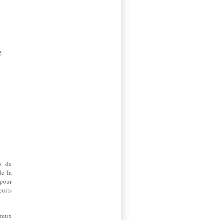
e
s de
de la
 pour
cuits
breux