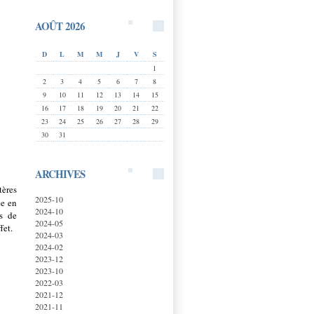
AOÛT 2026
D
L
M
M
J
V
S
1
2
3
4
5
6
7
8
9
10
11
12
13
14
15
16
17
18
19
20
21
22
23
24
25
26
27
28
29
30
31
ARCHIVES
tères
2025-10
ée en
2024-10
ns de
2024-05
fet.
2024-03
2024-02
2023-12
2023-10
2022-03
2021-12
2021-11