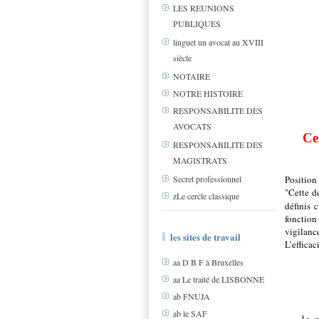
LES REUNIONS
PUBLIQUES
linguet un avocat au XVIII
siècle
NOTAIRE
NOTRE HISTOIRE
RESPONSABILITE DES
AVOCATS
Ce
RESPONSABILITE DES
MAGISTRATS
Position
Secret professionnel
"Cette d
zLe cercle classique
définis 
fonction
vigilance
les sites de travail
L’efficac
aa D B F à Bruxelles
aa Le traité de LISBONNE
ab FNUJA
ab le SAF