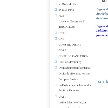
la 
ab Ordre de Paris
Lignes d
ab UJA Paris
du règle
ACE
du terro
Avocat et Notaire de B
Lignes d
TRIGALLOU
l’obliga
CNA
financem
CNB
CONSEIL D'ETAT
COSAL
COUR DE CASSATION
Cour de Strasbourg
Droit administratif,actualités
Droits de l'Homme, les sites
Europe et Justice
sur 
Fédération internationale des
droits de l'homme
GAFI
Institut Maurice Garçon