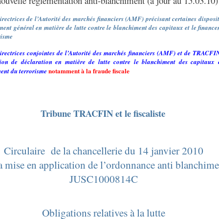
nouvelle réglementation anti-blanchiment (à jour au 15.03.10)
irectrices de l’Autorité des marchés financiers (AMF) précisant certaines disposi
ment général en matière de lutte contre le blanchiment des capitaux et le financ
risme
irectrices conjointes de l’Autorité des marchés financiers (AMF) et de TRACFI
tion de déclaration en matière de lutte contre le blanchiment des capitaux 
notamment à la fraude fiscale
ent du terrorisme
Tribune TRACFIN et le fiscaliste
Circulaire
de la chancellerie du 14 janvier 2010
la mise en application de l’ordonnance anti blanchime
JUSC1000814C
Obligations relatives à la lutte