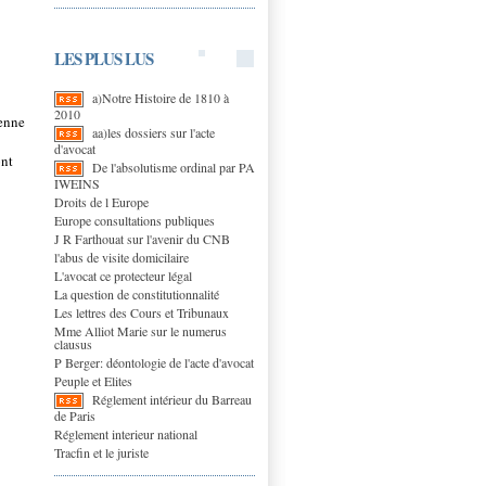
LES PLUS LUS
a)Notre Histoire de 1810 à
2010
éenne
aa)les dossiers sur l'acte
d'avocat
ont
De l'absolutisme ordinal par PA
IWEINS
Droits de l Europe
Europe consultations publiques
J R Farthouat sur l'avenir du CNB
l'abus de visite domicilaire
L'avocat ce protecteur légal
La question de constitutionnalité
Les lettres des Cours et Tribunaux
Mme Alliot Marie sur le numerus
clausus
P Berger: déontologie de l'acte d'avocat
Peuple et Elites
Réglement intérieur du Barreau
de Paris
Réglement interieur national
Tracfin et le juriste