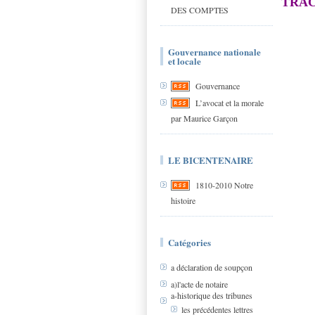
TRACF
DES COMPTES
Gouvernance nationale
et locale
Gouvernance
L’avocat et la morale
par Maurice Garçon
LE BICENTENAIRE
1810-2010 Notre
histoire
Catégories
a déclaration de soupçon
a)l'acte de notaire
a-historique des tribunes
les précédentes lettres