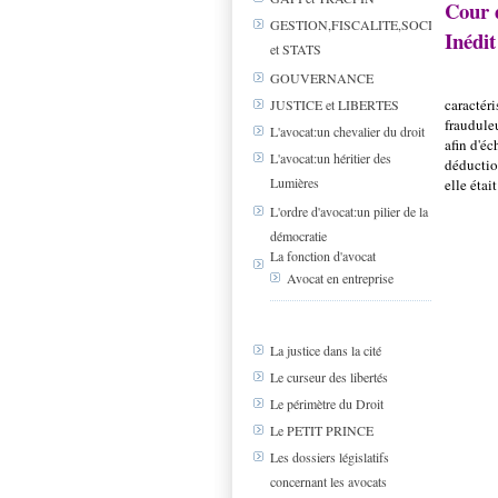
Cour d
GESTION,FISCALITE,SOCIAL
Inédit
et STATS
GOUVERNANCE
caractér
JUSTICE et LIBERTES
fraudule
L'avocat:un chevalier du droit
afin d'éc
L'avocat:un héritier des
déductio
Lumières
elle était
L'ordre d'avocat:un pilier de la
démocratie
La fonction d'avocat
Avocat en entreprise
La justice dans la cité
Le curseur des libertés
Le périmètre du Droit
Le PETIT PRINCE
Les dossiers législatifs
concernant les avocats