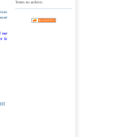
Toutes les archives
tions
ement
N sur
et le
nt