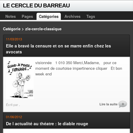
LE CERCLE DU BARREAU
Notes
Pages
Catégories
Archives
Tags
Catégorie > zle-cercle-classique
11/03/2013
Elle a bravé la censure et on se marre enfin chez les
avocats
visionnée 1 010 350 Merci,Madame, pour ce
moment de courtoise impertinence cliquer Et bon
week end
Lire la suite
0
Écrit par
.
01/06/2012
De l actualité au théatre : le diable rouge