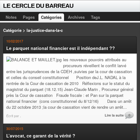
LE CERCLE DU BARREAU
Notes
Pages
Catégories
Archives
Tags
Catégorie > la-justice-dans-la-c
10/02/2017
Le parquet national financier est il indépendant ??
les nouveaux pouvoirs attribués au
procureurs réveillent le conflit larvé
entre les jurisprudences de la CDEH ,suivies par la cour de cassation
et celles du conseil constitutionnel Position deJ.L. NADAL à la
rentrée de la Cour de cassation de 2010 Réflexions sur le statut du
magistrat du parquet (18.12.15) Jean-Claude Marin , Procureur général
près la Cour de cassation Fraude fiscale : et Pan sur la parquet
national financier (cons constitutionnel du 8/12/16) Dans un arrêt
du 22 octobre 2013 ;la cour de cassation vient de rendre un arrêt...
Lire la suite
0
Écrit par
.
30/07/2015
L’avocat, ce garant de la vérité ?