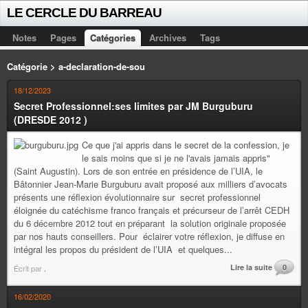
LE CERCLE DU BARREAU
Notes
Pages
Catégories
Archives
Tags
Catégorie > a-declaration-de-sou
18/12/2023
Secret Professionnel:ses limites par JM Burguburu
(DRESDE 2012 )
Ce que j'ai appris dans le secret de la confession, je
le sais moins que si je ne l'avais jamais appris"
(Saint Augustin). Lors de son entrée en présidence de l’UIA, le
Bâtonnier Jean-Marie Burguburu avait proposé aux milliers d’avocats
présents une réflexion évolutionnaire sur secret professionnel
éloignée du catéchisme franco français et précurseur de l’arrêt CEDH
du 6 décembre 2012 tout en préparant la solution originale proposée
par nos hauts conseillers. Pour éclairer votre réflexion, je diffuse en
intégral les propos du président de l’UIA et quelques...
Lire la suite
0
Écrit par
.
16/02/2020