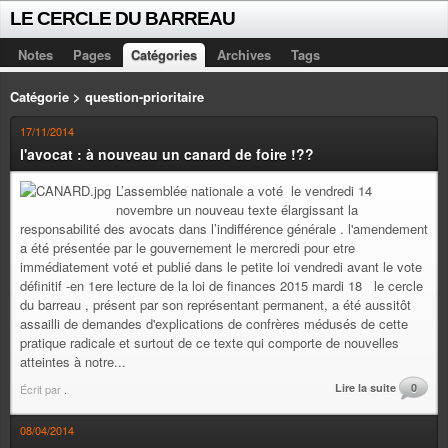
LE CERCLE DU BARREAU
Notes
Pages
Catégories
Archives
Tags
Catégorie > question-prioritaire
17/11/2014
l'avocat : à nouveau un canard de foire !??
L’assemblée nationale a voté le vendredi 14
novembre un nouveau texte élargissant la
responsabilité des avocats dans l’indifférence générale . l'amendement
a été présentée par le gouvernement le mercredi pour etre
immédiatement voté et publié dans le petite loi vendredi avant le vote
définitif -en 1ere lecture de la loi de finances 2015 mardi 18 le cercle
du barreau , présent par son représentant permanent, a été aussitôt
assailli de demandes d'explications de confrères médusés de cette
pratique radicale et surtout de ce texte qui comporte de nouvelles
atteintes à notre...
Lire la suite
0
Écrit par
.
08/04/2014