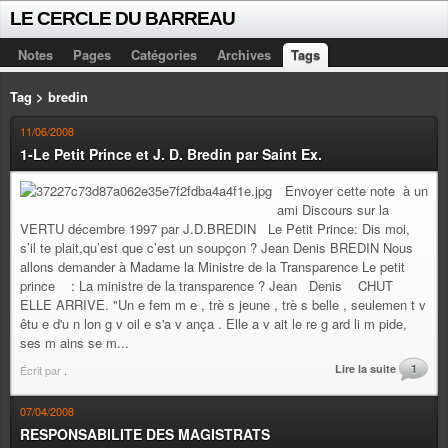
LE CERCLE DU BARREAU
Notes
Pages
Catégories
Archives
Tags
Tag > bredin
11/06/2008
1-Le Petit Prince et J. D. Bredin par Saint Ex.
Envoyer cette note à un
ami Discours sur la
VERTU décembre 1997 par J.D.BREDIN Le Petit Prince: Dis moi,
s’il te plait,qu’est que c’est un soupçon ? Jean Denis BREDIN Nous
allons demander à Madame la Ministre de la Transparence Le petit
prince : La ministre de la transparence ? Jean Denis CHUT
ELLE ARRIVE. "Un e fem m e , trè s jeune , trè s belle , seulemen t v
êtu e d'u n lon g v oil e s'a v ança . Elle a v ait le re g ard li m pide,
ses m ains se m...
Lire la suite
1
Écrit par
.
07/04/2008
RESPONSABILITE DES MAGISTRATS