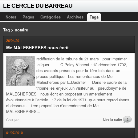
LE CERCLE DU BARREAU
Notes
Pages
Catégories
Archives
Tags
Tag > notaire
26/04/2011
Me MALESHERBES nous écrit
rediffusion de la tribune du 21 mars pour imprimer
cliquer C Paley Vincent : 12 décembre 1792,
des avocats présents pour la 1ère fois dans un
procès politique Les remontrances de Me
Malesherbes par E.Badinter Dans le cadre de la
tribune les enjeux ,un visiteur au pseudonyme de
MALESHERBES nous écrit en proposant un amendement
évolutionnaire à l’article 17 de la loi de 1971 que nous reproduisons
ci dessous. 1ere proposition d’amendement de Me
MALESHERBES...
Lire la suite
2
Écrit par
.
01/07/2010