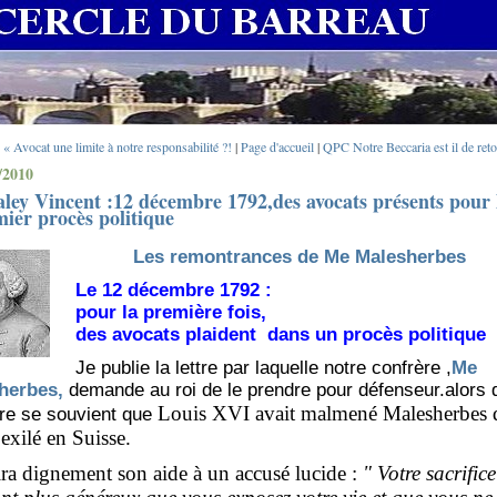
« Avocat une limite à notre responsabilité ?!
|
Page d'accueil
|
QPC Notre Beccaria est il de ret
/2010
ley Vincent :12 décembre 1792,des avocats présents pour 
ier procès politique
Les remontrances de Me Malesherbes
Le 12 décembre 1792 :
pour la première fois,
des avocats plaident
dans un procès politique
Je publie la lettre par laquelle notre confrère ,
Me
herbes,
demande au roi de le prendre pour défenseur.alors 
Louis XVI avait malmené Malesherbes 
oire se souvient que
t exilé en Suisse.
rira dignement son aide à un accusé lucide :
" Votre sacrifice