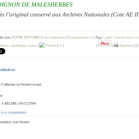
IGNON DE MALESHERBES
s l’original conservé aux Archives Nationales (Cote AE II
lié dans
NOTRE HISTOIRE
|
Lien permanent
|
Commentaires (1)
| Tags :
paley vincent
,
louis xvi
litique
,
république
,
france
|
Facebook
|
|
|
|
Imprimer
|
|
|
ntaires
de Catherine est boulerversant
hy
 : A RELIRE | 06/12/2008
 à ce commentaire
ntaires sont fermés.