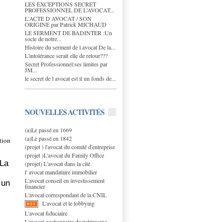
LES EXCEPTIONS SECRET
PROFESSIONNEL DE L’AVOCAT...
L'ACTE D AVOCAT / SON
ORIGINE par Patrick MICHAUD
LE SERMENT DE BADINTER :Un
socle de notre...
Histoire du serment de l avocat De la...
L'intolérance serait elle de retour???
Secret Professionnel:ses limites par
JM...
le secret de l avocat est il un fonds de...
NOUVELLES ACTIVITÉS
(a)Le passé en 1669
(a)Le passé en 1842
ation
(projet ) l'avocat du comité d'entreprise
(projet )L'avocat du Family Office
 La
(projet) L'avocat dans la cité
l' avocat mandataire immobilier
L'avocat conseil en investissement
 un
financier
L'avocat correspondant de la CNIL
L'avocat et le lobbying
L'avocat fiduciaire
L'avocat gestionnaire de patrimoine