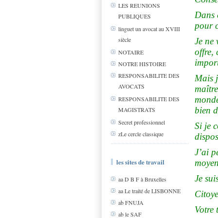
LES REUNIONS
Dans c
PUBLIQUES
pour c
linguet un avocat au XVIII
siècle
Je ne
offre,
NOTAIRE
import
NOTRE HISTOIRE
RESPONSABILITE DES
Mais j
AVOCATS
maître
monde 
RESPONSABILITE DES
bien d
MAGISTRATS
Secret professionnel
Si je 
zLe cercle classique
dispos
J’ai p
les sites de travail
moyens
Je sui
aa D B F à Bruxelles
aa Le traité de LISBONNE
Citoye
ab FNUJA
Votre 
ab le SAF