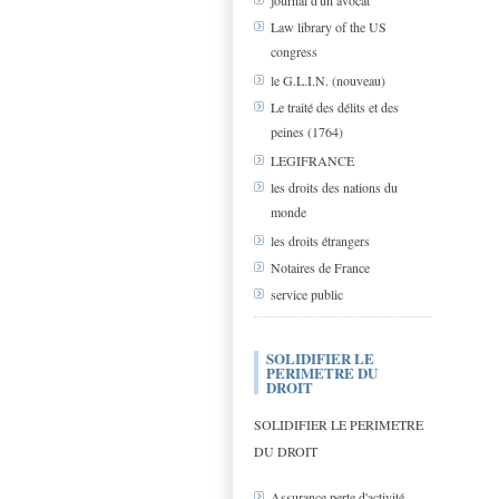
journal d'un avocat
Law library of the US
congress
le G.L.I.N. (nouveau)
Le traité des délits et des
peines (1764)
LEGIFRANCE
les droits des nations du
monde
les droits étrangers
Notaires de France
service public
SOLIDIFIER LE
PERIMETRE DU
DROIT
SOLIDIFIER LE PERIMETRE
DU DROIT
Assurance perte d'activité