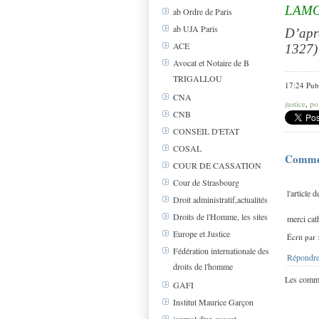
LAMO
ab Ordre de Paris
ab UJA Paris
D’aprè
ACE
1327)
Avocat et Notaire de B
TRIGALLOU
17:24 Pub
CNA
justice
,
po
CNB
CONSEIL D'ETAT
COSAL
Comme
COUR DE CASSATION
Cour de Strasbourg
l'article 
Droit administratif,actualités
Droits de l'Homme, les sites
merci cat
Europe et Justice
Écrit par
Fédération internationale des
Répondre
droits de l'homme
Les comme
GAFI
Institut Maurice Garçon