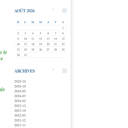
AOÛT 2026
D
L
M
M
J
V
S
1
2
3
4
5
6
7
8
9
10
11
12
13
14
15
16
17
18
19
20
21
22
23
24
25
26
27
28
29
t le
30
31
ue
ARCHIVES
2025-10
2024-10
 de
2024-05
2024-03
2024-02
2023-12
2023-10
2022-03
2021-12
2021-11