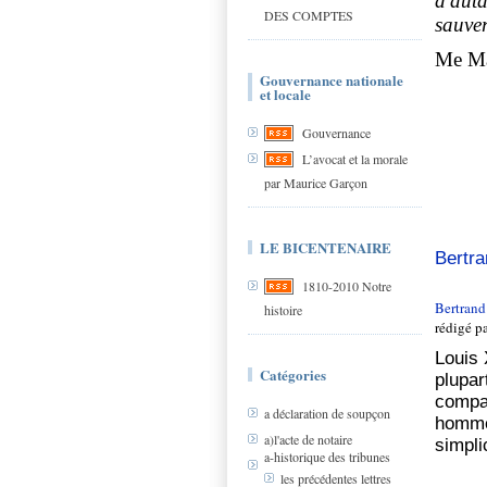
d'auta
DES COMPTES
sauver
Me Mal
Gouvernance nationale
et locale
Gouvernance
L’avocat et la morale
par Maurice Garçon
LE BICENTENAIRE
Bertra
1810-2010 Notre
Bertrand
histoire
rédigé p
Louis 
Catégories
plupar
compas
a déclaration de soupçon
homme 
a)l'acte de notaire
simpli
a-historique des tribunes
les précédentes lettres