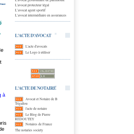
L'avocat protecteur légal
rtaux
L’avocat agent sportif
L’avocat intermédiaire en assurances
é
L'ACTE D'AVOCAT
f
L'acte d'avocats
le
Le Logo à utiliser
t
L'ACTE DE NOTAIRE
g à
Avocat et Notaire de B
Trigallou
l'acte de notaire
Le Blog de Pierre
REDOUTEY
ris
Notaires de France
de
The notaries society