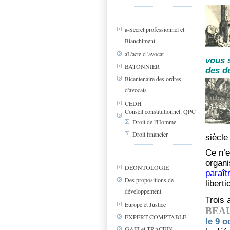
a-Secret professionnel et
Blanchiment
aL'acte d 'avocat
vous s
BATONNIER
des d
Bicentenaire des ordres
d'avocats
CEDH
Conseil constitutionnel: QPC
Droit de l'Homme
Droit financier
siècle 
Ce n’e
organi
DEONTOLOGIE
paraît
Des propositions de
liberti
développement
Trois 
Europe et Justice
BEA
EXPERT COMPTABLE
le 9 o
GAFI et TRACFIN