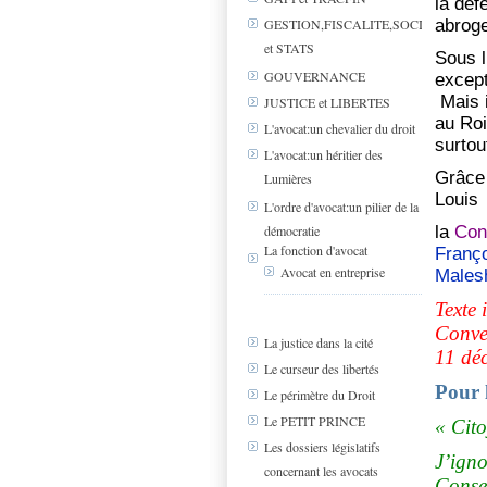
la déf
abroge
GESTION,FISCALITE,SOCIAL
et STATS
Sous l
GOUVERNANCE
except
Mais i
JUSTICE et LIBERTES
au Roi
L'avocat:un chevalier du droit
surtou
L'avocat:un héritier des
Grâce 
Lumières
Louis 
L'ordre d'avocat:un pilier de la
démocratie
la
Con
La fonction d'avocat
Franço
Avocat en entreprise
Males
Texte 
Conve
La justice dans la cité
11 dé
Le curseur des libertés
Pour 
Le périmètre du Droit
Le PETIT PRINCE
« Cito
Les dossiers législatifs
J’ign
concernant les avocats
Consei