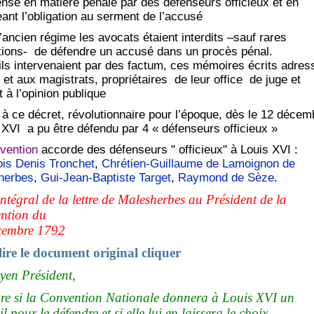
ense en matière pénale par des défenseurs officieux et en
ant l’obligation au serment de l’accusé
’ancien régime les avocats étaient interdits –sauf rares
ions- de défendre un accusé dans un procès pénal.
ls intervenaient par des factum, ces mémoires écrits adres
 et aux magistrats, propriétaires de leur office de juge et
t à l’opinion publique
à ce décret, révolutionnaire pour l’époque, dès le 12 décem
XVI a pu être défendu par 4 « défenseurs officieux »
vention
accorde des défenseurs " officieux" à Louis XVI :
is Denis Tronchet
,
Chrétien-Guillaume de Lamoignon de
herbes
,
Gui-Jean-Baptiste Target
,
Raymond de Sèze
.
intégral de la lettre de Malesherbes au Président de la
ntion du
cembre 1792
lire le document original cliquer
yen Président,
ore si la Convention Nationale donnera à Louis XVI un
l pour le défendre et si elle lui en laissera le choix.