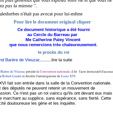
nt plus généreux que vous exposez votre vie et que vous ne
ez pas la mienne "
.
esherbes n'était pas avocat pour lui-même
Pour lire le document original cliquer
Ce document historique a été fourni
au Cercle du Barreau par
Me Catherine Paley Vincent
que nous remercions très chaleureusement.
le procès du roi
nd Barère de Vieuzac
.........lire la suite
 Barère de Vieuzac
préside la
Convention nationale
, il lit l'acte énonciatif d'accus
ar
Robert Lindet
et décrète l'interrogatoire de
Louis XVI
.
XVI fait son entrée dans la salle de la Convention nationale.
t des députés ne peuvent retenir un mouvement de
sion. Ce n'est pas un roi vaincu qu'ils ont devant eux mais
marchant au supplice, sans espérance, sans fierté. Cette
cité douloureuse les gène et les inquiète.