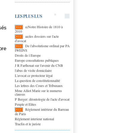
LES PLUS LUS
a)Notre Histoire de 1810 à
sés
2010
aa)les dossiers sur l'acte
d'avocat
De l'absolutisme ordinal par PA
bre
IWEINS
Droits de l Europe
Europe consultations publiques
J R Farthouat sur l'avenir du CNB
l'abus de visite domicilaire
L'avocat ce protecteur légal
La question de constitutionnalité
Les lettres des Cours et Tribunaux
Mme Alliot Marie sur le numerus
clausus
P Berger: déontologie de l'acte d'avocat
Peuple et Elites
Réglement intérieur du Barreau
de Paris
Réglement interieur national
Tracfin et le juriste