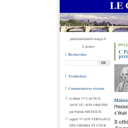
patrickmichaud@orange.fr
09/12
À propos
C Pa
Rechercher
prem
Traduction
Commentaires récents
sur
le début
L'ACTE D
Males
AVOCAT / SON ORIGINE
l'hist
par Patrick MICHAUD
s’étai
sur
rappel
GOUVERNANCE
Il off
DES ORDRES ET COUR