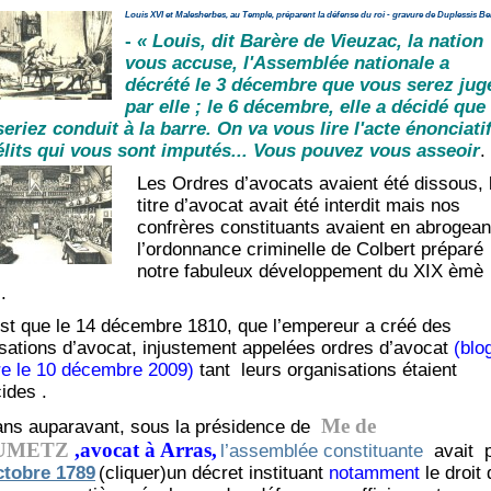
Louis XVI et Malesherbes, au Temple, préparent la défense du roi - gravure de Duplessis Be
-
« Louis, dit Barère de Vieuzac, la nation
vous accuse, l'Assemblée nationale a
décrété le 3 décembre que vous serez jug
par elle ; le 6 décembre, elle a décidé que
eriez conduit à la barre. On va vous lire l'acte énonciati
élits qui vous sont imputés... Vous pouvez vous asseoir
.
Les Ordres d’avocats avaient été dissous, 
titre d’avocat avait été interdit mais nos
confrères constituants avaient en abrogean
l’ordonnance criminelle de Colbert préparé
notre fabuleux développement du XIX èmè
.
st que le 14 décembre 1810, que l’empereur a créé des
sations d’avocat, injustement appelées ordres d’avocat
(blo
re le 10 décembre 2009)
tant leurs organisations étaient
cides .
Me de
ans auparavant, sous la présidence de
UMETZ
,avocat à Arras,
l’assemblée constituante
avait p
ctobre 1789
(cliquer)un décret instituant
notamment
le droit 