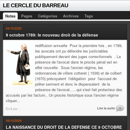
LE CERCLE DU BARREAU
Notes
Pages
Catégories
Archives
Tags
04/10/2025
9 octobre 1789: le nouveau droit de la défense
rediffusion annuelle Pour la première fois , en 1789,
les avocats ont pu défendre les justiciables
publiquement devant des juges correctionnels . La
présence de l'avocat dans le procès pénal est en
effet nouvelle: Sous l'ancien régime, les
ordonnances de villers cotteret ( 1539) et de colbert
(1670) prévoyaient l'obligation pour l'accusé de
prêter serment et donc le dispensaient de la
présence de l'avocat......qui s'est fait protecteur des
accusés par les factum.. Un procès historique sous l'ancien régime
cliquer...
Lire la suite
5
Écrit par
.
09/10/2024
LA NAISSANCE DU DROIT DE LA DEFENSE CE 9 OCTOBRE