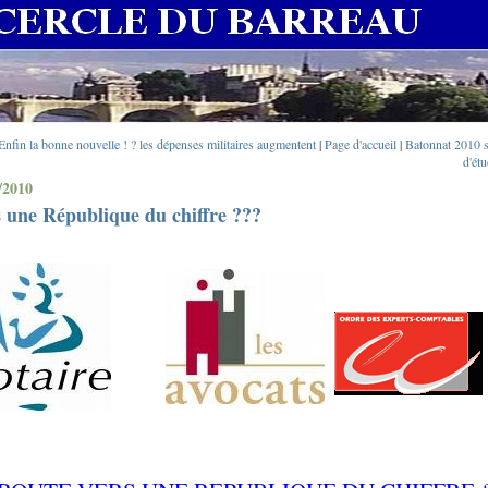
Enfin la bonne nouvelle ! ? les dépenses militaires augmentent
|
Page d'accueil
|
Batonnat 2010 s
d'ét
/2010
 une République du chiffre ???