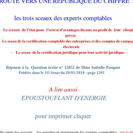
ROUTE VERS UNE REPUBLIQUE DU CHIFFRE 
les trois sceaux des experts comptables
Le sceaux
de l’état pour l’octroi d’avantages fiscaux au profit de
leur client
privée
Le sceau de la certification comptable des entreprises et des comptes de campa
électorale
Le sceau
de la certification juridique pour leur activité juridique
·
Réponse à la
Question écrite n° 11852 de Mme Isabelle Pasquet
Publiée dans le JO Sénat du 20/05/2010 - page 1291
A lire aussi
EPOUSTOUFLANT D'ENERGIE
pour imprimer cliquer
lle entre les avocats
les notaires et maintenant les experts comptables
sur la t