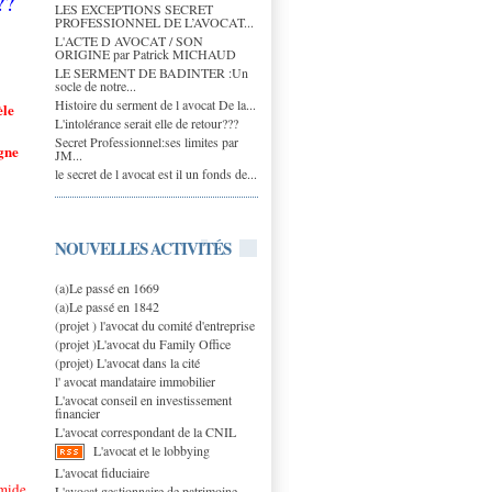
??
LES EXCEPTIONS SECRET
PROFESSIONNEL DE L’AVOCAT...
L'ACTE D AVOCAT / SON
ORIGINE par Patrick MICHAUD
LE SERMENT DE BADINTER :Un
socle de notre...
Histoire du serment de l avocat De la...
èle
L'intolérance serait elle de retour???
Secret Professionnel:ses limites par
gne
JM...
le secret de l avocat est il un fonds de...
NOUVELLES ACTIVITÉS
(a)Le passé en 1669
(a)Le passé en 1842
(projet ) l'avocat du comité d'entreprise
(projet )L'avocat du Family Office
(projet) L'avocat dans la cité
l' avocat mandataire immobilier
L'avocat conseil en investissement
financier
L'avocat correspondant de la CNIL
L'avocat et le lobbying
L'avocat fiduciaire
imide
L'avocat gestionnaire de patrimoine