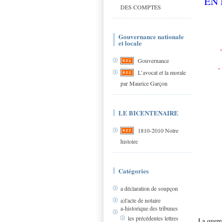
EN 
DES COMPTES
Gouvernance nationale
et locale
·
Gouvernance
·
L’avocat et la morale
par Maurice Garçon
LE BICENTENAIRE
1810-2010 Notre
histoire
Catégories
a déclaration de soupçon
a)l'acte de notaire
a-historique des tribunes
les précédentes lettres
La quere