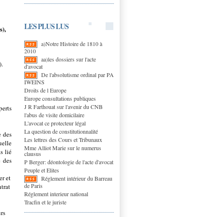
LES PLUS LUS
s),
a)Notre Histoire de 1810 à
2010
aa)les dossiers sur l'acte
).
d'avocat
De l'absolutisme ordinal par PA
IWEINS
Droits de l Europe
Europe consultations publiques
J R Farthouat sur l'avenir du CNB
perts
l'abus de visite domicilaire
L'avocat ce protecteur légal
La question de constitutionnalité
e des
Les lettres des Cours et Tribunaux
uelle
Mme Alliot Marie sur le numerus
s lié
clausus
é des
P Berger: déontologie de l'acte d'avocat
Peuple et Elites
er et
Réglement intérieur du Barreau
de Paris
ntrat
Réglement interieur national
Tracfin et le juriste
urs