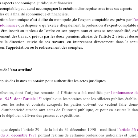
s aspects économique, juridique et financier.
-comptable peut aussi accompagner la création d'entreprise sous tous ses aspects
es ou à finalité économique et financière.
ction économique c'est-à-dire du monopole ,de l’expert comptable est prévu par
l’a
ordonnance
qui dispose « qu’exerce illégalement la profession d'expert-comptable 
s être inscrit au tableau de l'ordre en son propre nom et sous sa responsabilité, ex
lement des travaux prévus par les deux premiers alinéas de l'article 2 visés ci-dess
re la direction suivie de ces travaux, en intervenant directement dans la tenu
ion, l'appréciation ou le redressement des comptes.
u de l’état attribué
epuis des lustres
au notaire pour authentifier les actes juridiques
ofession, dont l’origine remonte
à l’Histoire a été modifiée par
l’ordonnance d
er
e 1945
dont l’article 1
stipule que les notaires sont les officiers publics, établis
 tous les actes et contrats auxquels les parties doivent ou veulent faire donn
e d'authenticité attaché aux actes de l'autorité publique, et pour en assurer la dat
 le dépôt, en délivrer des grosses et expéditions.
que depuis l’article 29
de la loi du 31 décembre 1990
modifiant
l’article 56 
 du 31 décembre 1971
portant réforme de certaines professions judiciaires et jurid