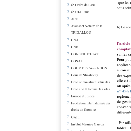
que les 
ab Ordre de Paris
sous sein
ab UJA Paris
ACE
Avocat et Notaire de B
b) Le sce
TRIGALLOU
CNA
l’artic
CNB
comptab
CONSEIL D'ETAT
sur les s
Pour pou
COSAL
applicab
COUR DE CASSATION
autorisa
Cour de Strasbourg
des exper
elle est
Droit administratif,actualités
ou après
Droits de l'Homme, les sites
n° 45-2
Europe et Justice
réglement
de gesti
Fédération internationale des
conventi
droits de l'homme
différent
GAFI
Par aill
Institut Maurice Garçon
tableau 