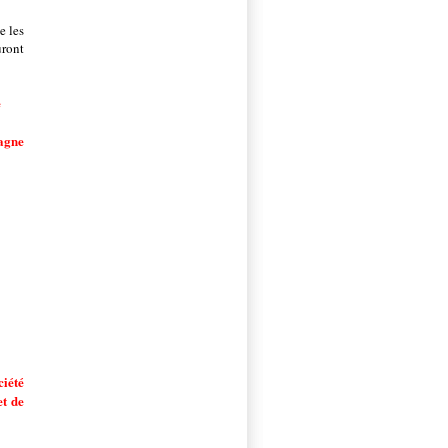
e les
uront
e
pagne
ciété
et de