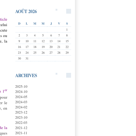
AOÛT 2026
rticle
D
L
M
M
J
V
S
celui
1
écute
us ou
2
3
4
5
6
7
8
e, la
9
10
11
12
13
14
15
16
17
18
19
20
21
22
23
24
25
26
27
28
29
30
31
ARCHIVES
2025-10
er
u 1
2024-10
2024-05
 pour
2024-03
er le
2024-02
e, en
2023-12
2023-10
2022-03
de la
2021-12
2021-11
iques