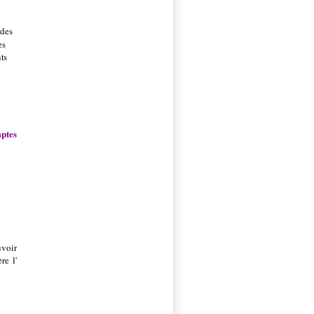
 des
es
nts
mptes
uvoir
re l'