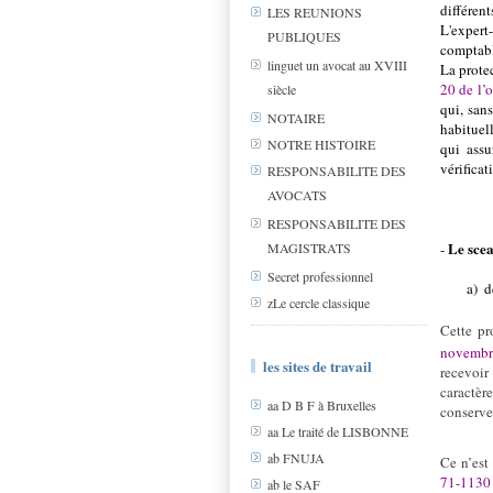
différent
LES REUNIONS
L'expert
PUBLIQUES
comptabl
linguet un avocat au XVIII
La prote
20 de l’
siècle
qui, san
NOTAIRE
habituel
NOTRE HISTOIRE
qui assu
vérificat
RESPONSABILITE DES
AVOCATS
RESPONSABILITE DES
Le scea
-
MAGISTRATS
Secret professionnel
a)
d
zLe cercle classique
Cette pr
novembr
les sites de travail
recevoir
caractèr
aa D B F à Bruxelles
conserver
aa Le traité de LISBONNE
ab FNUJA
Ce n’est
71-1130
ab le SAF