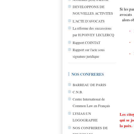
DEVELOPPONS DE
Si les pa
NOUVELLES ACTIVITES
avocats 
alors 
L'ACTE D'AVOCATS
La réforme des successions
·
par H.POIVEY LECLERCQ
Rapport COINTAT
·
Rapport sur l'acte sous
·
signature juridique
NOS CONFRERES
BARREAU DE PARIS
C.N.B.
Centre International de
Common Law en Français
LYSIAS:UN
Les cito
qui se j
LOGOGRAPHE
la paix.
NOS CONFRERES DE