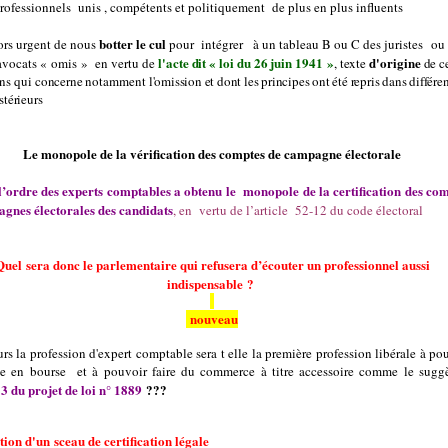
rofessionnels
unis , compétents et politiquement de plus en plus influents
botter le cul
lors urgent de nous
pour
intégrer à un tableau B ou C des juristes
o
u
l'acte dit « loi du 26 juin 1941 »
d'origine
avocats « omis »
en vertu de
, texte
de c
ons qui
concerne
notamment
l'omission et dont les principes ont été repris dans différe
stérieurs
Le monopole de la vérification des comptes de campagne électorale
l’ordre des experts comptables a
obtenu le
monopole de la certification des co
gnes électorales des candidats
,
en
vertu de l’article
52-12 du code électoral
Quel sera donc le parlementaire qui refusera d’écouter un professionnel aussi
indispensable ?
nouveau
urs la profession d'expert comptable sera t elle la première profession libérale à po
ée en bourse et à pouvoir faire du commerce à titre accessoire comme le suggè
13 du projet de loi n° 1889
???
ion d'un sceau de certification légale