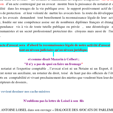
tion
d’un acte contresigné par un avocat
montre bien la puissance du notariat et 
lité dans les rouages de la vie publique avec le support positivement actif de 
es de protection et leur volonté de mettre les avocats hors la route du développ
ue les avocats demandent tout benoîtement la reconnaissance légale de leur act
e, fondée sur une compétence assise sur de nombreux diplômes français et étrang
épendance vis à vis de toute tutelle publique ou privée , une déontologie e
humanistes et un secret professionnel protecteur des
citoyens mais aussi de l'in
.
’acte d'avocat sera d'abord la reconnaissance légale de notre activité d'avocat
tant au niveau judiciaire qu'au niveau juridique.
et comme disait Mazarin à Colbert ;
"il n'y a pas de quoi en faire un fromage
"
 notariat et l'expertise comptable , l’avocat n’est ni un Notaire ni un Expert, il
t rester un auxiliaire, un roturier du droit, toisé de haut par des officiers de l’ét
rts en comptabilité et vivant prochainement des miettes que voudront bien leur d
ripteurs de dossiers..
revient dessiner nos cache-misères
N’oublions pas la lettre de Loisel à son fils
, ANTOINE LOISEL dans son ouvrage « DIALOGUE DES AVOCATS DU PARLE