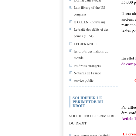
journal d'un avocat
55.000 p
Law library of the US
Il sera a
congress
anciens 
le G.L.I.N. (nouveau)
restricti
Le traité des délits et des
textes po
peines (1764)
LEGIFRANCE
les droits des nations du
monde
En effet
de campa
les droits étrangers
Notaires de France
service public
SOLIDIFIER LE
PERIMETRE DU
DROIT
Par aille
être cot
SOLIDIFIER LE PERIMETRE
Article 
DU DROIT
La créat
Assurance perte d'activité