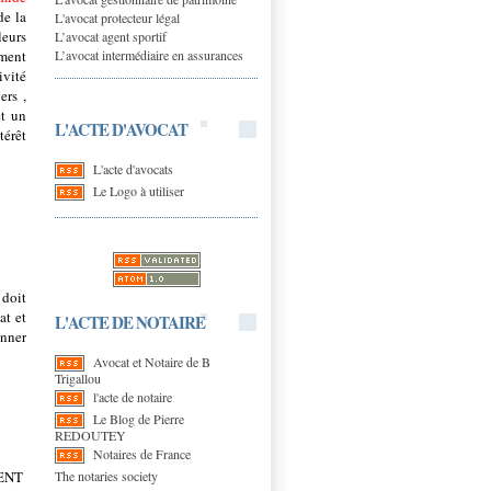
de la
L'avocat protecteur légal
leurs
L’avocat agent sportif
L’avocat intermédiaire en assurances
ement
ivité
ers ,
t un
L'ACTE D'AVOCAT
térêt
L'acte d'avocats
Le Logo à utiliser
 doit
at et
L'ACTE DE NOTAIRE
onner
Avocat et Notaire de B
Trigallou
l'acte de notaire
Le Blog de Pierre
REDOUTEY
Notaires de France
The notaries society
MENT