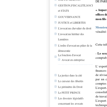
DE PARIS 
GESTION,FISCALITE,SOCIAL
« Aupara
et STATS
offices d
GOUVERNANCE
mon fils
JUSTICE et LIBERTES
Monsieu
L'avocat:un chevalier du droit
vénalité
L'avocat:un héritier des
Lumières
Cette tri
L'ordre d'avocat:un pilier de la
démocratie
Le scea
-
La fonction d'avocat
comptab
Avocat en entreprise
L' exper
finances
de révise
La justice dans la cité
par un c
Le curseur des libertés
comptes d
Le périmètre du Droit
L'expert-
consolide
Le PETIT PRINCE
de travai
Les dossiers législatifs
L'expert 
concernant les avocats
techniqu