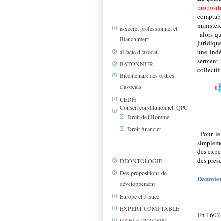
proposi
comptabi
ministèr
a-Secret professionnel et
alors q
Blanchiment
juridiqu
une ind
aL'acte d 'avocat
serment 
BATONNIER
collectif 
Bicentenaire des ordres
d'avocats
L
CEDH
Conseil constitutionnel: QPC
Droit de l'Homme
Droit financier
Pour le
simplemen
des expe
des presc
DEONTOLOGIE
Des propositions de
Daumier 
développement
Europe et Justice
EXPERT COMPTABLE
En 1602
GAFI et TRACFIN