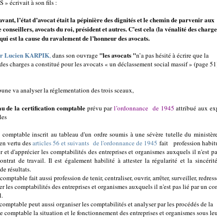
» écrivait à son fils :
vant, l’état d’avocat était la pépinière des dignités et le chemin de parvenir aux
e conseillers, avocats du roi, président et autres. C’est cela (la vénalité des charge
 qui est la cause du ravalement de l’honneur des avocats.
r Lucien KARPIK
"les avocats "
,
dans son ouvrage
n’a pas hésité à écrire que la
 des charges a constitué pour les avocats « un déclassement social massif » (page 51
bune va analyser la réglementation des trois sceaux,
u de la certification comptable
prévu par
l’ordonnance de 1945
attribué aux ex
les
t comptable inscrit au tableau d'un ordre soumis à une sévère tutelle du ministèr
 en vertu des
articles 56 et suivants de l'ordonnance de 1945
fait profession habit
r et d'apprécier les comptabilités des entreprises et organismes auxquels il n'est pa
ontrat de travail. Il est également habilité à attester la régularité et la sincérit
e résultats.
comptable fait aussi profession de tenir, centraliser, ouvrir, arrêter, surveiller, redress
r les comptabilités des entreprises et organismes auxquels il n'est pas lié par un co
l.
comptable peut aussi organiser les comptabilités et analyser par les procédés de la
e comptable la situation et le fonctionnement des entreprises et organismes sous le