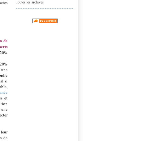
Toutes les archives
actes
on de
erts
e 20%
e 20%
d'une
ordre
al si
able,
nance
es et
ation
e une
ecter
 leur
on de