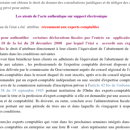
notaire ont obtenu le droit de donner des consultations juridiques et de rédiger des 
g privé pour autrui.
Les atouts de l'acte authentique sur support électronique
récemment aux experts comptables
au de l'etat a été attribue
pour authentifier certaines déclarations fiscales par l’entrée en
applicati
le 10 de la loi du 28 décembre 2008
par lequel l’état a
accordé aux exp
les
le droit d’attribuer directement à leur clients l’équivalent de l’abattement d
alaires dans les conditions suivantes
voir faire bénéficier leurs clients ou adhérents de l'équivalant de l'abattement d
le aux salaires , les professionnels de l'expertise comptable doivent disposer 
tion délivrée par le commissaire du Gouvernement auprès du conseil régional de l'
ts-comptables dans le ressort duquel ils sont inscrits, après avis du conseil région
 demandée par un expert-comptable indépendant ou une société d'expertise compt
 avis de la commission nationale d'inscription prévue à l'
article 42 bis de l'ordon
138 du 19 septembre 1945
portant institution de l'Ordre des experts-comptabl
ant le titre et la profession d'expert-comptable si elle est demandée par une associ
on et de comptabilité. Ils doivent, en outre, conclure avec l'administration fiscal
on portant sur une période de trois ans et dans laquelle ils s'engagent à resp
es conditions.
eurs,les experts comptables qui vont dans les prochaines semaines intégrés dans
les comptables en entreprise sur une liste B vont
alors représenter une professi