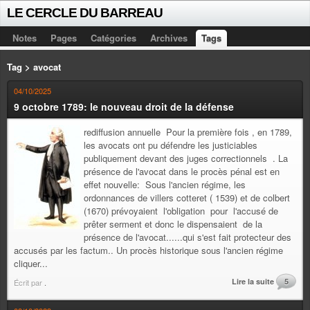
LE CERCLE DU BARREAU
Notes
Pages
Catégories
Archives
Tags
Tag > avocat
04/10/2025
9 octobre 1789: le nouveau droit de la défense
rediffusion annuelle Pour la première fois , en 1789,
les avocats ont pu défendre les justiciables
publiquement devant des juges correctionnels . La
présence de l'avocat dans le procès pénal est en
effet nouvelle: Sous l'ancien régime, les
ordonnances de villers cotteret ( 1539) et de colbert
(1670) prévoyaient l'obligation pour l'accusé de
prêter serment et donc le dispensaient de la
présence de l'avocat......qui s'est fait protecteur des
accusés par les factum.. Un procès historique sous l'ancien régime
cliquer...
Lire la suite
5
Écrit par
.