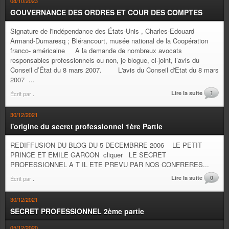
08/10/2023
GOUVERNANCE DES ORDRES ET COUR DES COMPTES
Signature de l'indépendance des États-Unis , Charles-Edouard
Armand-Dumaresq ; Blérancourt, musée national de la Coopération
franco- américaine A la demande de nombreux avocats
responsables professionnels ou non, je blogue, ci-joint, l’avis du
Conseil d’État du 8 mars 2007. L'avis du Conseil d'Etat du 8 mars
2007 ...
Lire la suite
1
Écrit par
.
30/12/2021
l'origine du secret professionnel 1ère Partie
REDIFFUSION DU BLOG DU 5 DECEMBRRE 2006 LE PETIT
PRINCE ET EMILE GARCON cliquer LE SECRET
PROFESSIONNEL A T IL ETE PREVU PAR NOS CONFRERES...
Lire la suite
0
Écrit par
.
30/12/2021
SECRET PROFESSIONNEL 2ème partie
05/12/2020