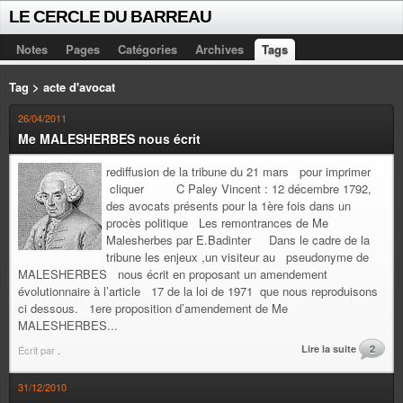
LE CERCLE DU BARREAU
Notes
Pages
Catégories
Archives
Tags
Tag > acte d'avocat
26/04/2011
Me MALESHERBES nous écrit
rediffusion de la tribune du 21 mars pour imprimer
cliquer C Paley Vincent : 12 décembre 1792,
des avocats présents pour la 1ère fois dans un
procès politique Les remontrances de Me
Malesherbes par E.Badinter Dans le cadre de la
tribune les enjeux ,un visiteur au pseudonyme de
MALESHERBES nous écrit en proposant un amendement
évolutionnaire à l’article 17 de la loi de 1971 que nous reproduisons
ci dessous. 1ere proposition d’amendement de Me
MALESHERBES...
Lire la suite
2
Écrit par
.
31/12/2010