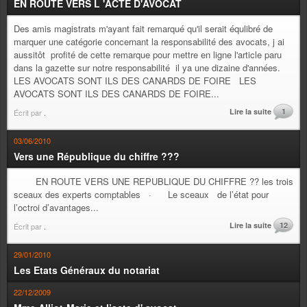
EN ROUTE VERS L 'ACTE D'AVOCAT
Des amis magistrats m'ayant fait remarqué qu'il serait équlibré de
marquer une catégorie concernant la responsabilité des avocats, j ai
aussitôt profité de cette remarque pour mettre en ligne l'article paru
dans la gazette sur notre responsabilité il ya une dizaine d'années.
LES AVOCATS SONT ILS DES CANARDS DE FOIRE LES
AVOCATS SONT ILS DES CANARDS DE FOIRE...
Lire la suite
1
Écrit par
.
03/06/2010
Vers une République du chiffre ???
EN ROUTE VERS UNE REPUBLIQUE DU CHIFFRE ?? les trois
sceaux des experts comptables · Le sceaux de l’état pour
l’octroi d’avantages...
Lire la suite
12
Écrit par
.
29/01/2010
Les Etats Généraux du notariat
22/12/2009