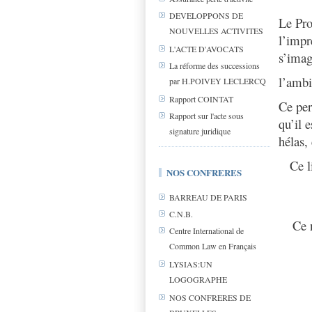
DEVELOPPONS DE
Le Pro
NOUVELLES ACTIVITES
l’impr
L'ACTE D'AVOCATS
s’ima
La réforme des successions
l’ambi
par H.POIVEY LECLERCQ
Rapport COINTAT
Ce per
Rapport sur l'acte sous
qu’il 
signature juridique
hélas, 
Ce l
NOS CONFRERES
BARREAU DE PARIS
C.N.B.
Ce 
Centre International de
Common Law en Français
LYSIAS:UN
LOGOGRAPHE
NOS CONFRERES DE