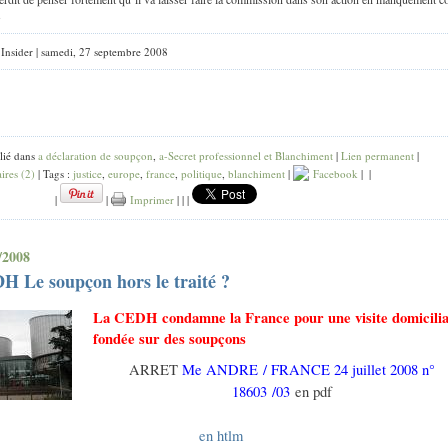
s
: Insider | samedi, 27 septembre 2008
lié dans
a déclaration de soupçon
,
a-Secret professionnel et Blanchiment
|
Lien permanent
|
res (2)
| Tags :
justice
,
europe
,
france
,
politique
,
blanchiment
|
Facebook
|
|
|
|
Imprimer
|
|
|
/2008
 Le soupçon hors le traité ?
La CEDH condamne la France pour une visite domicilia
fondée sur des soupçons
ARRET
Me ANDRE / FRANCE 24 juillet 2008 n°
18603 /03
en pdf
en htlm