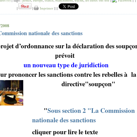
res (0)
| Tags :
justice
,
europe
,
france
,
blanchiment
,
tracfin
,
les dieux ont soif
|
Facebook
|
|
|
|
Imprimer
|
|
|
/2008
ommission nationale des sanctions
rojet d’ordonnance sur la déclaration des soupço
prévoit
un nouveau type de juridiction
ur prononcer les sanctions contre les rebelles à
la
directive"soupçon"
"
Sous section 2 "La Commission
nationale des sanctions
cliquer pour lire le texte