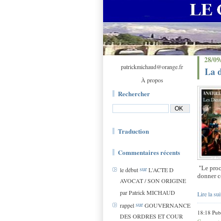
28/09
patrickmichaud@orange.fr
La d
À propos
Rechercher
Traduction
Commentaires récents
"
Le proc
sur
le début
L'ACTE D
donner c
AVOCAT / SON ORIGINE
par Patrick MICHAUD
Lire la sui
sur
rappel
GOUVERNANCE
18:18 Pub
DES ORDRES ET COUR