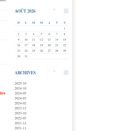
AOÛT 2026
D
L
M
M
J
V
S
1
2
3
4
5
6
7
8
9
10
11
12
13
14
15
16
17
18
19
20
21
22
23
24
25
26
27
28
29
30
31
ARCHIVES
2025-10
2024-10
ire
2024-05
2024-03
2024-02
2023-12
2023-10
2022-03
2021-12
2021-11