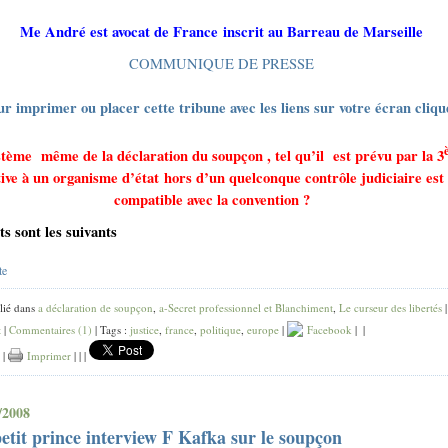
Me André est avocat de France inscrit au Barreau de Marseille
COMMUNIQUE DE PRESSE
ur imprimer ou placer cette tribune avec les liens sur votre écran cliqu
tème même de la déclaration du soupçon , tel qu’il
est prévu par la 3
tive à un organisme d’état hors d’un quelconque contrôle judiciaire est
compatible avec la convention ?
ts sont les suivants
te
lié dans
a déclaration de soupçon
,
a-Secret professionnel et Blanchiment
,
Le curseur des libertés
t
|
Commentaires (1)
| Tags :
justice
,
france
,
politique
,
europe
|
Facebook
|
|
|
Imprimer
|
|
|
/2008
etit prince interview F Kafka sur le soupçon