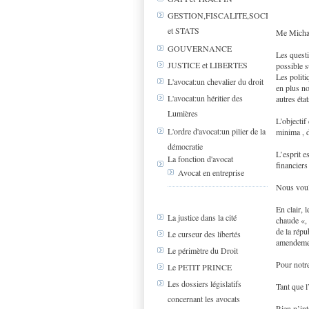
GESTION,FISCALITE,SOCIAL
et STATS
Me Mich
GOUVERNANCE
Les questi
JUSTICE et LIBERTES
possible 
Les politi
L'avocat:un chevalier du droit
en plus no
L'avocat:un héritier des
autres éta
Lumières
L’objectif
L'ordre d'avocat:un pilier de la
minima , d
démocratie
L’esprit e
La fonction d'avocat
financiers
Avocat en entreprise
Nous voul
En clair, 
La justice dans la cité
chaude «, 
de la répu
Le curseur des libertés
amendemen
Le périmètre du Droit
Pour notr
Le PETIT PRINCE
Les dossiers législatifs
Tant que l
concernant les avocats
Rien n’int