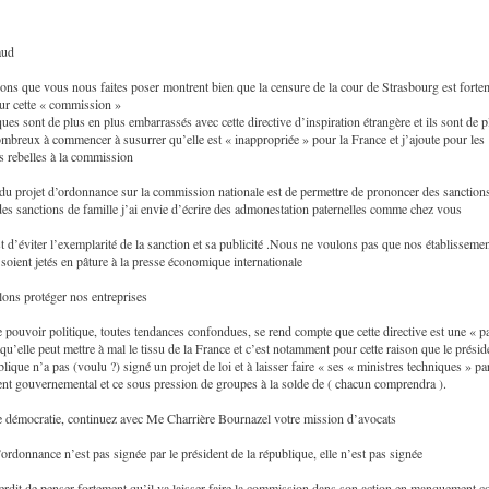
aud
ons que vous nous faites poser montrent bien que la censure de la cour de Strasbourg est forte
sur cette « commission »
ques sont de plus en plus embarrassés avec cette directive d’inspiration étrangère et ils sont de p
mbreux à commencer à susurrer qu’elle est « inappropriée » pour la France et j’ajoute pour les
ts rebelles à la commission
 du projet d’ordonnance sur la commission nationale est de permettre de prononcer des sanction
es sanctions de famille j’ai envie d’écrire des admonestation paternelles comme chez vous
st d’éviter l’exemplarité de la sanction et sa publicité .Nous ne voulons pas que nos établisseme
 soient jetés en pâture à la presse économique internationale
ons protéger nos entreprises
le pouvoir politique, toutes tendances confondues, se rend compte que cette directive est une « pa
qu’elle peut mettre à mal le tissu de la France et c’est notamment pour cette raison que le présid
blique n’a pas (voulu ?) signé un projet de loi et à laisser faire « ses « ministres techniques » pa
t gouvernemental et ce sous pression de groupes à la solde de ( chacun comprendra ).
e démocratie, continuez avec Me Charrière Bournazel votre mission d’avocats
’ordonnance n’est pas signée par le président de la république, elle n’est pas signée
erdit de penser fortement qu’il va laisser faire la commission dans son action en manquement c