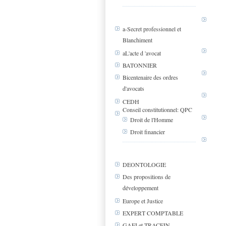
a-Secret professionnel et
Blanchiment
aL'acte d 'avocat
BATONNIER
Bicentenaire des ordres
d'avocats
CEDH
Conseil constitutionnel: QPC
Droit de l'Homme
Droit financier
DEONTOLOGIE
Des propositions de
développement
Europe et Justice
EXPERT COMPTABLE
GAFI et TRACFIN