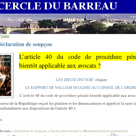
/2008
éclaration de soupçon
L’article 40 du code de procédure pén
bientôt applicable aux avocats ?
LES DIEUX ONT SOIF
cliquer
LE RAPPORT DE WILLIAM FEUGERE AU CONSEIL DE L'ORDR
L’article 40 du code de procédure pénale
bientôt applicable aux avoc
ureur de la République reçoit les plaintes et les dénonciations et apprécie la suite à
onformément aux dispositions de l'article 40-1.
te
lié dans
a déclaration de soupçon
,
a-Secret professionnel et Blanchiment
|
Lien permanent
|