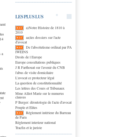
LES PLUS LUS
ment
a)Notre Histoire de 1810 à
2010
lus
aa)les dossiers sur l'acte
 14
d'avocat
De l'absolutisme ordinal par PA
IWEINS
s a
Droits de l Europe
Europe consultations publiques
J R Farthouat sur l'avenir du CNB
nts
l'abus de visite domicilaire
L'avocat ce protecteur légal
La question de constitutionnalité
Les lettres des Cours et Tribunaux
tate
Mme Alliot Marie sur le numerus
clausus
ent
P Berger: déontologie de l'acte d'avocat
r
Peuple et Elites
Réglement intérieur du Barreau
de Paris
Réglement interieur national
Tracfin et le juriste
ontre