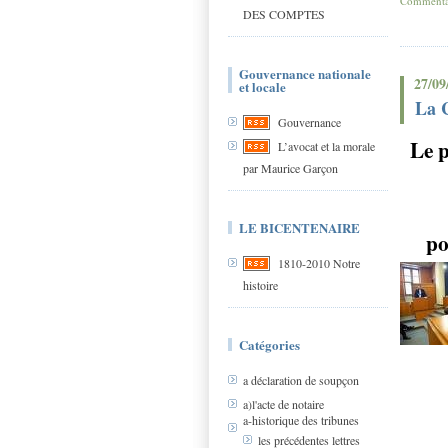
Commentai
DES COMPTES
Gouvernance nationale
27/09
et locale
La C
Gouvernance
Le p
L’avocat et la morale
par Maurice Garçon
LE BICENTENAIRE
po
1810-2010 Notre
histoire
Catégories
a déclaration de soupçon
a)l'acte de notaire
a-historique des tribunes
les précédentes lettres