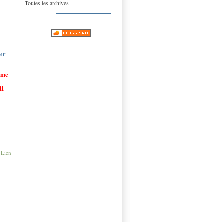
Toutes les archives
er
ème
 il
|
Lien