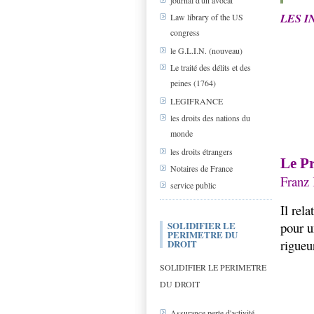
journal d'un avocat
LES I
Law library of the US
congress
le G.L.I.N. (nouveau)
Le traité des délits et des
peines (1764)
LEGIFRANCE
les droits des nations du
monde
les droits étrangers
Le P
Notaires de France
Franz
service public
Il rel
pour u
SOLIDIFIER LE
PERIMETRE DU
rigueur
DROIT
SOLIDIFIER LE PERIMETRE
DU DROIT
Assurance perte d'activité