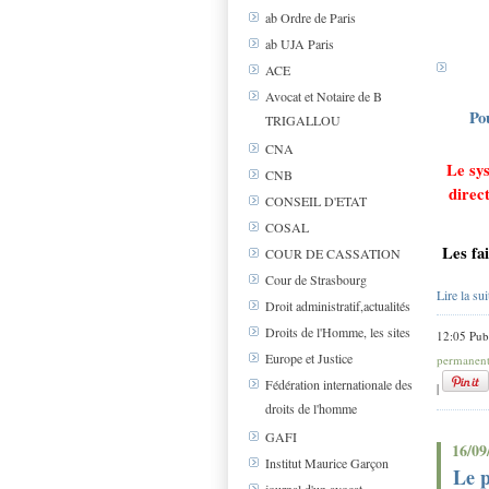
ab Ordre de Paris
ab UJA Paris
ACE
Avocat et Notaire de B
Po
TRIGALLOU
CNA
Le sys
CNB
direc
CONSEIL D'ETAT
COSAL
Les fai
COUR DE CASSATION
Cour de Strasbourg
Lire la sui
Droit administratif,actualités
Droits de l'Homme, les sites
12:05 Pub
Europe et Justice
permanen
Fédération internationale des
|
droits de l'homme
GAFI
16/09
Institut Maurice Garçon
Le p