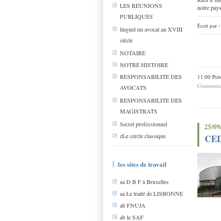
LES REUNIONS
notre pay
PUBLIQUES
Ecrit par 
linguet un avocat au XVIII
siècle
NOTAIRE
NOTRE HISTOIRE
RESPONSABILITE DES
11:00 Pub
Commentai
AVOCATS
RESPONSABILITE DES
MAGISTRATS
Secret professionnel
25/09
zLe cercle classique
CEDH
les sites de travail
aa D B F à Bruxelles
aa Le traité de LISBONNE
ab FNUJA
ab le SAF