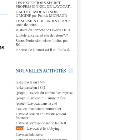
LES EXCEPTIONS SECRET
PROFESSIONNEL DE L’AVOCAT...
L'ACTE D AVOCAT / SON
ORIGINE par Patrick MICHAUD
LE SERMENT DE BADINTER :Un
socle de notre...
Histoire du serment de l avocat De la...
L'intolérance serait elle de retour???
Secret Professionnel:ses limites par
JM...
ns
le secret de l avocat est il un fonds de...
NOUVELLES ACTIVITÉS
(a)Le passé en 1669
(a)Le passé en 1842
(projet ) l'avocat du comité d'entreprise
(projet )L'avocat du Family Office
(projet) L'avocat dans la cité
l' avocat mandataire immobilier
L'avocat conseil en investissement
financier
L'avocat correspondant de la CNIL
L'avocat et le lobbying
L'avocat fiduciaire
L'avocat gestionnaire de patrimoine