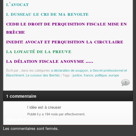
l'avocat
l dusseau le cri de ma revolte
cedh le droit de perquisition fiscale mise en
brèche
inedit: avocat et perquisition la circulaire
la loyauté de la preuve
la délation fiscale anonyme .....
Écrit par
.
dans les catégories
a déclaration de soupçon
,
a-Secret professionnel et
Blanchiment
,
Le curseur des libertés
| Tags :
justice
,
france
,
politique
,
europe
1
1 commentaire
l idée est à creuser
Publié il y a 194 mois par effectivement.
Répondre à ce commentaire
Les commentaires sont fermés.