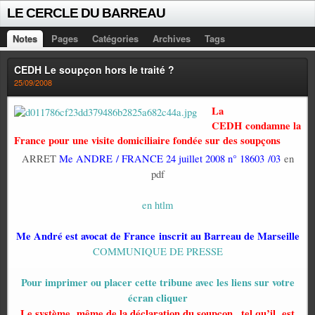
LE CERCLE DU BARREAU
Notes
Pages
Catégories
Archives
Tags
CEDH Le soupçon hors le traité ?
25/09/2008
La
CEDH condamne la
France pour une visite domiciliaire fondée sur des soupçons
ARRET
Me ANDRE / FRANCE 24 juillet 2008 n° 18603 /03
en
pdf
en htlm
Me André est avocat de France inscrit au Barreau de Marseille
COMMUNIQUE DE PRESSE
Pour imprimer ou placer cette tribune avec les liens sur votre
écran cliquer
Le système même de la déclaration du soupçon , tel qu’il
est