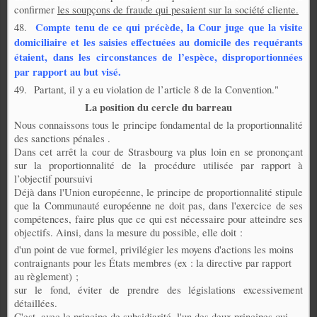
confirmer
les soupçons de fraude qui pesaient sur la société cliente.
Compte tenu de ce qui précède, la Cour juge que la visite
48
.
domiciliaire et les saisies effectuées au domicile des requérants
étaient, dans les circonstances de l’espèce, disproportionnées
par rapport au but visé.
49
. Partant, il y a eu violation de l’article 8 de la Convention."
La position du cercle du barreau
Nous connaissons tous le principe fondamental de la proportionnalité
des sanctions pénales
.
Dans cet arrêt la cour de Strasbourg va plus loin en se prononçant
sur la proportionnalité de la procédure utilisée par rapport à
l’objectif poursuivi
Déjà dans l'Union européenne, le
principe de proportionnalité
stipule
que la Communauté européenne ne doit pas, dans l'exercice de ses
compétences, faire plus que ce qui est nécessaire pour atteindre ses
objectifs. Ainsi, dans la mesure du possible, elle doit :
d'un point de vue formel, privilégier les moyens d'actions les moins
contraignants pour les États membres (ex : la directive par rapport
au règlement) ;
sur le fond, éviter de prendre des législations excessivement
détaillées.
C'est, avec le principe de subsidiarité, l'un des deux principes qui