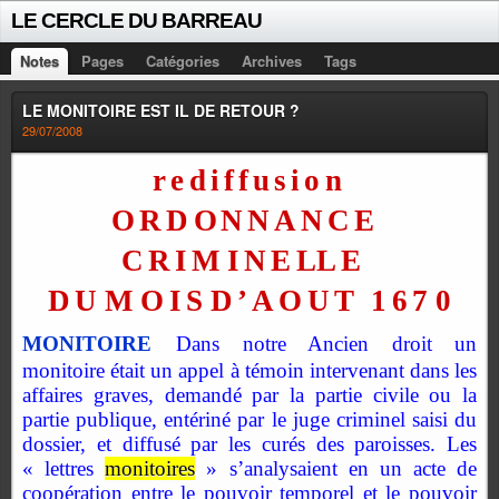
LE CERCLE DU BARREAU
Notes
Pages
Catégories
Archives
Tags
LE MONITOIRE EST IL DE RETOUR ?
29/07/2008
rediffusion
ORD
O
NNANC
E
CRI
M
INE
L
L
E
D
U
M
OI
S
D’AOU
T
16
7
0
MONITOIRE
Dans notre Ancien droit un
monitoire était un appel à témoin intervenant dans les
affaires graves, demandé par la partie civile ou la
partie publique, entériné par le juge criminel saisi du
dossier, et diffusé par les curés des paroisses. Les
« lettres
monitoires
» s’analysaient en un acte de
coopération entre le pouvoir temporel et le pouvoir