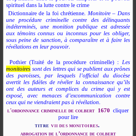
spirituel dans la lutte contre le crime
Dictionnaire de la foi chrétienne.
Monitoire – Dans
une procédure criminelle contre des délinquants
indéterminés, une monition publique est adressée
aux témoins connus ou inconnus pour les obliger,
sous peine de sanction, à comparaître et à faire les
révélations en leur pouvoir
.
Pothier (Traité de la procédure criminelle) :
Les
monitoires
sont des lettres qui se publient aux prônes
des paroisses, par lesquels l’official du diocèse
avertit les fidèles de révéler la connaissance qu’ils
ont des auteurs et complices du crime qui y est
exposé, avec menaces d’excommunication contre
ceux qui ne viendraient pas à révélation
.
l'ordonnance criminelle de colbert 1670
cliquer
pour lire
titr
e
vi
i
de
s m
onitoire
s
.
abrogation de l’ordonnance de colbert