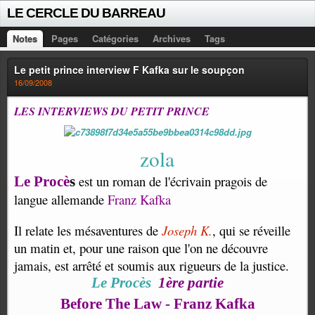
LE CERCLE DU BARREAU
Notes
Pages
Catégories
Archives
Tags
Le petit prince interview F Kafka sur le soupçon
16/09/2008
LES INTERVIEWS DU PETIT PRINCE
zola
est un roman de l'écrivain pragois de
Le Procè
s
langue allemande
Franz Kafka
Il relate les mésaventures de
Joseph K.
, qui se réveille
un matin et, pour une raison que l'on ne découvre
jamais, est arrêté et soumis aux rigueurs de la justice.
Le Procès
1ère partie
Before The Law - Franz Kafka