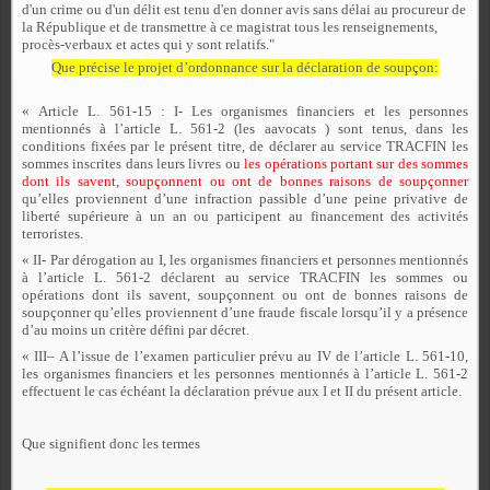
d'un crime ou d'un délit est tenu d'en donner avis sans délai au procureur de
la République et de transmettre à ce magistrat tous les renseignements,
procès-verbaux et actes qui y sont relatifs."
Que précise le projet d’ordonnance sur la déclaration de soupçon:
« Article L. 561-15 : I- Les organismes financiers et les personnes
mentionnés à l’article L. 561-2 (les aavocats ) sont tenus, dans les
conditions fixées par le présent titre, de déclarer au service TRACFIN les
sommes inscrites dans leurs livres ou
les opérations portant sur des sommes
dont ils savent, soupçonnent ou ont de bonnes raisons de soupçonner
qu’elles proviennent d’une infraction passible d’une peine privative de
liberté supérieure à un an ou participent au financement des activités
terroristes.
« II- Par dérogation au I, les organismes financiers et personnes mentionnés
à l’article L. 561-2 déclarent au service TRACFIN les sommes ou
opérations dont ils savent, soupçonnent ou ont de bonnes raisons de
soupçonner qu’elles proviennent d’une fraude fiscale lorsqu’il y a présence
d’au moins un critère défini par décret.
« III– A
l’issue de l’examen particulier prévu au IV de l’article L. 561-10,
les organismes financiers et les personnes mentionnés à l’article L. 561-2
effectuent le cas échéant la déclaration prévue aux I et II du présent article.
Que signifient donc les termes