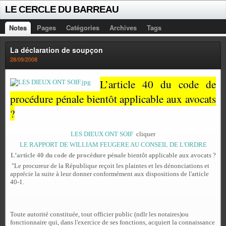
LE CERCLE DU BARREAU
Notes
Pages
Catégories
Archives
Tags
La déclaration de soupçon
28/09/2008
L’article 40 du code de
procédure pénale bientôt applicable aux avocats
?
LES DIEUX ONT SOIF
cliquer
LE RAPPORT DE WILLIAM FEUGERE AU CONSEIL DE L'ORDRE
L’article 40 du code de procédure pénale
bientôt applicable aux avocats ?
"
Le procureur de la République reçoit les plaintes et les dénonciations et
apprécie la suite à leur donner conformément aux dispositions de l'article
40-1.
Toute autorité constituée, tout officier public (ndlr les notaires)ou
fonctionnaire qui, dans l'exercice de ses fonctions, acquiert la connaissance