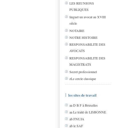
LES REUNIONS
PUBLIQUES
linguet un avocat au XVIII
siècle
NOTAIRE
NOTRE HISTOIRE
RESPONSABILITE DES
AVOCATS
RESPONSABILITE DES
MAGISTRATS
Secret professionnel
zLe cercle classique
les sites de travail
aa D B F à Bruxelles
aa Le traité de LISBONNE
ab FNUJA
ab le SAF