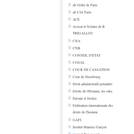
ab Ordre de Paris
ab UJA Paris
ACE
Avocat et Notaire de B
TRIGALLOU
CNA
CNB
CONSEIL D'ETAT
COSAL
COUR DE CASSATION
Cour de Strasbourg
Droit administratif,actualités
Droits de l'Homme, les sites
Europe et Justice
Fédération internationale des
droits de l'homme
GAFI
Institut Maurice Garçon