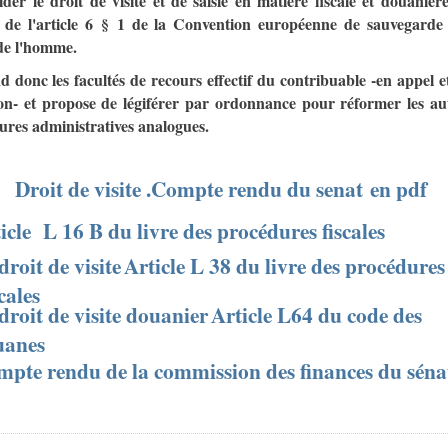
ider le droit de visite et de saisie en matière fiscale et douanièr
 de l'article 6 § 1 de la Convention européenne de sauvegarde
 de l'homme.
nd donc les facultés de recours effectif du contribuable -en appel e
ion- et propose de légiférer par ordonnance pour réformer les au
ures administratives analogues.
Droit de visite .Compte rendu du senat en pdf
icle
L 16 B du livre des procédures fiscales
droit de visite
Article L 38 du livre des procédures
cales
droit de visite douanier
Article L64 du code des
uanes
pte rendu de la commission des finances du séna