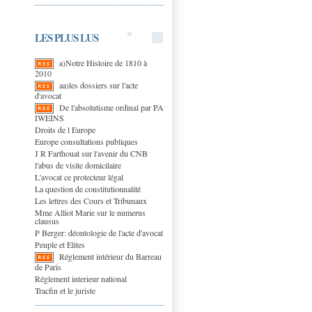
LES PLUS LUS
a)Notre Histoire de 1810 à
2010
aa)les dossiers sur l'acte
d'avocat
De l'absolutisme ordinal par PA
IWEINS
Droits de l Europe
Europe consultations publiques
J R Farthouat sur l'avenir du CNB
l'abus de visite domicilaire
L'avocat ce protecteur légal
La question de constitutionnalité
Les lettres des Cours et Tribunaux
Mme Alliot Marie sur le numerus
clausus
P Berger: déontologie de l'acte d'avocat
Peuple et Elites
Réglement intérieur du Barreau
de Paris
Réglement interieur national
Tracfin et le juriste