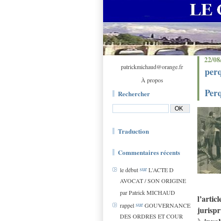
22/08
patrickmichaud@orange.fr
perq
À propos
Perq
Rechercher
Traduction
Commentaires récents
sur
le début
L'ACTE D
AVOCAT / SON ORIGINE
par Patrick MICHAUD
l’arti
sur
rappel
GOUVERNANCE
jurisp
DES ORDRES ET COUR