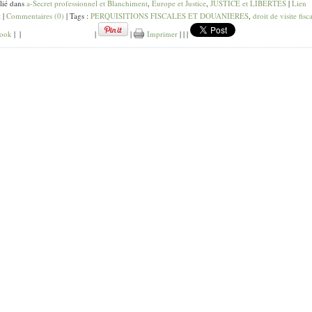
lié dans
a-Secret professionnel et Blanchiment
,
Europe et Justice
,
JUSTICE et LIBERTES
|
Lien
t
|
Commentaires (0)
| Tags :
PERQUISITIONS FISCALES ET DOUANIERES
,
droit de visite fisc
ook
|
|
|
|
Imprimer
|
|
|