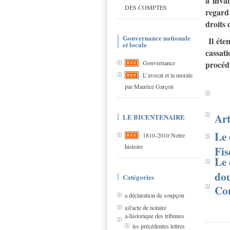
à inval
DES COMPTES
regard
droits
Gouvernance nationale
Il éte
et locale
cassat
procéd
Gouvernance
L’avocat et la morale
par Maurice Garçon
Art
LE BICENTENAIRE
Le 
1810-2010 Notre
histoire
Fis
Le 
do
Catégories
Com
a déclaration de soupçon
a)l'acte de notaire
a-historique des tribunes
les précédentes lettres