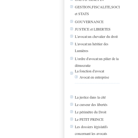
GESTION,FISCALITE,SOCIAL
et STATS
GOUVERNANCE
JUSTICE et LIBERTES
L'avocat:un chevalier du droit
L'avocat:un héritier des
Lumières
L'ordre d'avocat:un pilier de la
démocratie
La fonction d'avocat
Avocat en entreprise
La justice dans la cité
Le curseur des libertés
Le périmètre du Droit
Le PETIT PRINCE
Les dossiers législatifs
concernant les avocats