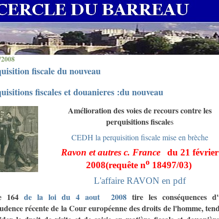
/2008
uisition fiscale du nouveau
uisitions fiscales et douanieres :du nouveau
Amélioration des voies de recours contre les
perquisitions fiscale
s
CEDH la perquisition fiscale mise en brèche
Ravon et autres c. France
du 21 février
o
2008(requête n
18497/03)
L'affaire RAVON en pdf
cle 164
de la loi du 4 aout
2008
tire les conséquences d
rudence récente de la Cour européenne des droits de l'homme, ten