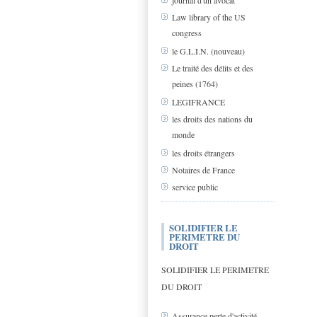
journal d'un avocat
Law library of the US
congress
le G.L.I.N. (nouveau)
Le traité des délits et des
peines (1764)
LEGIFRANCE
les droits des nations du
monde
les droits étrangers
Notaires de France
service public
SOLIDIFIER LE
PERIMETRE DU
DROIT
SOLIDIFIER LE PERIMETRE
DU DROIT
Assurance perte d'activité