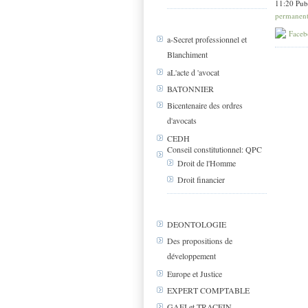
11:20 Pub
permanen
Faceb
a-Secret professionnel et
Blanchiment
aL'acte d 'avocat
BATONNIER
Bicentenaire des ordres
d'avocats
CEDH
Conseil constitutionnel: QPC
Droit de l'Homme
Droit financier
DEONTOLOGIE
Des propositions de
développement
Europe et Justice
EXPERT COMPTABLE
GAFI et TRACFIN