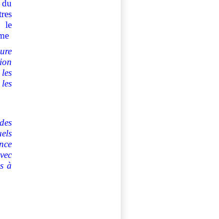
i du
res
 le
ime
ure
ion
les
les
des
els
ance
avec
s à