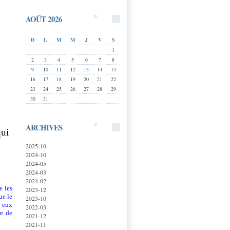
AOÛT 2026
D
L
M
M
J
V
S
1
2
3
4
5
6
7
8
9
10
11
12
13
14
15
16
17
18
19
20
21
22
23
24
25
26
27
28
29
30
31
ARCHIVES
qui
2025-10
2024-10
2024-05
2024-03
2024-02
e les
2023-12
ue le
2023-10
i eux
2022-03
re de
2021-12
2021-11