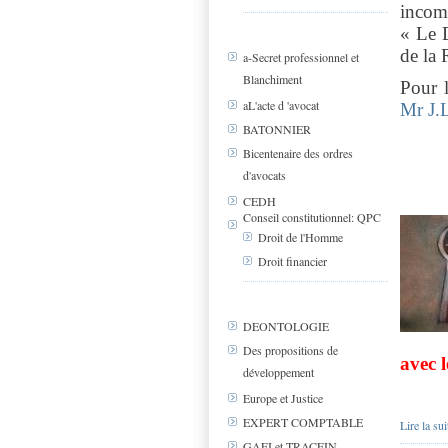
incomp
« Le D
de la 
a-Secret professionnel et
Blanchiment
Pour l
aL'acte d 'avocat
Mr J.
BATONNIER
Bicentenaire des ordres
d'avocats
CEDH
Conseil constitutionnel: QPC
Droit de l'Homme
Droit financier
DEONTOLOGIE
Des propositions de
avec l
développement
Europe et Justice
EXPERT COMPTABLE
Lire la sui
GAFI et TRACFIN