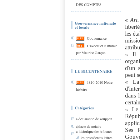
DES COMPTES
«
Art.
Gouvernance nationale
liberté
et locale
les ét
Gouvernance
missio
L’avocat et la morale
attrib
par Maurice Garçon
« Il 
organi
d'un 
LE BICENTENAIRE
peut se
« La 
1810-2010 Notre
d'inte
histoire
dans l
certai
Catégories
« Le 
Répub
a déclaration de soupçon
applic
a)l'acte de notaire
Ses f
a-historique des tribunes
Gouv
les précédentes lettres