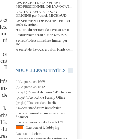
LES EXCEPTIONS SECRET
PROFESSIONNEL DE L’AVOCAT...
L'ACTE D AVOCAT / SON
ORIGINE par Patrick MICHAUD
s et
LE SERMENT DE BADINTER :Un
socle de notre...
les,
Histoire du serment de l avocat De la...
'une
L'intolérance serait elle de retour???
 lui
Secret Professionnel:ses limites par
JM...
le secret de l avocat est il un fonds de...
loi
ment
 Il
NOUVELLES ACTIVITÉS
tés
(a)Le passé en 1669
(a)Le passé en 1842
ions
(projet ) l'avocat du comité d'entreprise
e de
(projet )L'avocat du Family Office
(projet) L'avocat dans la cité
l' avocat mandataire immobilier
 la
L'avocat conseil en investissement
rès
financier
 13.
L'avocat correspondant de la CNIL
L'avocat et le lobbying
 du
L'avocat fiduciaire
res
L'avocat gestionnaire de patrimoine