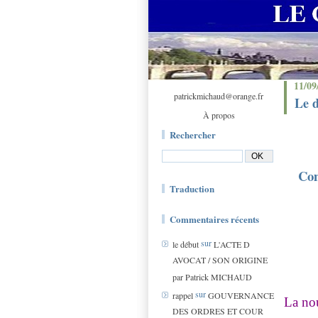
11/09
patrickmichaud@orange.fr
Le d
À propos
Rechercher
Com
Traduction
Commentaires récents
sur
le début
L'ACTE D
AVOCAT / SON ORIGINE
par Patrick MICHAUD
sur
rappel
GOUVERNANCE
La nou
DES ORDRES ET COUR