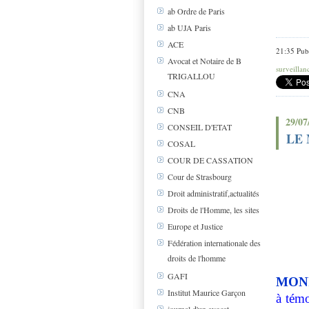
ab Ordre de Paris
ab UJA Paris
ACE
21:35 Pub
Avocat et Notaire de B
surveillan
TRIGALLOU
CNA
CNB
29/07
CONSEIL D'ETAT
LE 
COSAL
COUR DE CASSATION
Cour de Strasbourg
Droit administratif,actualités
Droits de l'Homme, les sites
Europe et Justice
Fédération internationale des
droits de l'homme
GAFI
MON
Institut Maurice Garçon
à témo