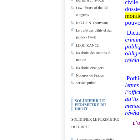
journal d'un avocat
civile
Law library of the US
dossi
congress
monit
pouvoi
le G.L.I.N. (nouveau)
Le traité des délits et des
Dictio
peines (1764)
crimi
LEGIFRANCE
publi
oblig
les droits des nations du
monde
révéla
les droits étrangers
Notaires de France
Pothie
service public
lettr
l’offi
qu’ils
SOLIDIFIER LE
PERIMETRE DU
menac
DROIT
révéla
SOLIDIFIER LE PERIMETRE
l'
DU DROIT
Assurance perte d'activité