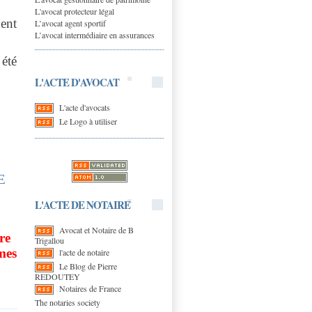
L'avocat protecteur légal
dent
L’avocat agent sportif
L’avocat intermédiaire en assurances
 été
L'ACTE D'AVOCAT
L'acte d'avocats
Le Logo à utiliser
E
L'ACTE DE NOTAIRE
Avocat et Notaire de B
re
Trigallou
ymes
l'acte de notaire
Le Blog de Pierre
REDOUTEY
Notaires de France
The notaries society