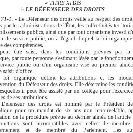
« TITRE XI
BIS
« LE DÉFENSEUR DES DROITS
 71-1.
- Le Défenseur des droits veille au respect des droit
s par les administrations de l'État, les collectivités territoria
ablissements publics, ainsi que par tout organisme investi d
n de service public, ou à l'égard duquel la loi organique
ue des compétences.
peut être saisi, dans les conditions prévues par la 
que, par toute personne s'estimant lésée par le fonctionne
service public ou d'un organisme visé au premier alinéa.
 saisir d'office.
loi organique définit les attributions et les modali
rvention du Défenseur des droits. Elle détermine les condit
esquelles il peut être assisté par un collège pour l'exercic
nes de ses attributions.
Défenseur des droits est nommé par le Président de
lique pour un mandat de six ans non renouvelable, ap
ation de la procédure prévue au dernier alinéa de l'article
onctions sont incompatibles avec celles de membre
ernement et de membre du Parlement. Les aut