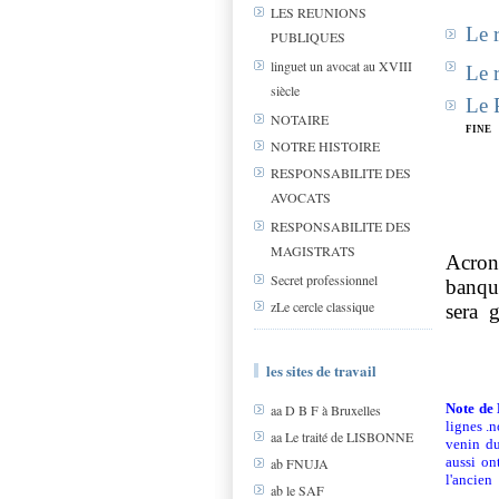
LES REUNIONS
Le 
PUBLIQUES
linguet un avocat au XVIII
Le 
siècle
Le 
NOTAIRE
fine
NOTRE HISTOIRE
RESPONSABILITE DES
AVOCATS
RESPONSABILITE DES
MAGISTRATS
Acron
Secret professionnel
banqui
zLe cercle classique
sera
g
les sites de travail
Note de
aa D B F à Bruxelles
lignes .
aa Le traité de LISBONNE
venin du
aussi on
ab FNUJA
l'ancien
ab le SAF