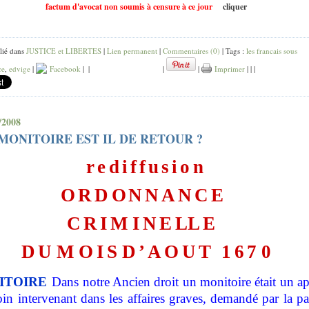
factum d'avocat non soumis à censure à ce jour
cliquer
lié dans
JUSTICE et LIBERTES
|
Lien permanent
|
Commentaires (0)
| Tags :
les francais sous
ce
,
edvige
|
Facebook
|
|
|
|
Imprimer
|
|
|
/2008
MONITOIRE EST IL DE RETOUR ?
rediffusion
ORD
O
NNANC
E
CRI
M
INE
L
L
E
D
U
M
OI
S
D’AOU
T
16
7
0
ITOIRE
Dans notre Ancien droit un monitoire était un a
in intervenant dans les affaires graves, demandé par la pa