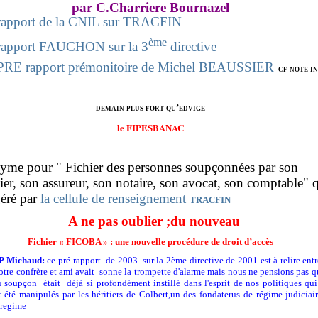
par C.Charriere Bournazel
rapport de la CNIL sur TRACFIN
ème
rapport FAUCHON sur la 3
directive
PRE rapport prémonitoire de Michel BEAUSSIER
cf note in
demain plus fort qu’edvige
le FIPESBANAC
yme pour " Fichier des personnes soupçonnées par son
er, son assureur, son notaire, son avocat, son comptable" 
éré par
la cellule de renseignement
tracfin
A ne pas oublier ;du nouveau
Fichier « FICOBA » : une nouvelle procédure de droit d’accès
 P Michaud:
ce pré rapport de 2003 sur la 2ème directive de 2001 est à relire entr
notre confrère et ami avait sonne la trompette d'alarme mais nous ne pensions pas q
 soupçon était déjà si profondément instillé dans l'esprit de nos politiques qu
t été manipulés par les héritiers de Colbert,un des fondaterus de régime judiciai
 regime