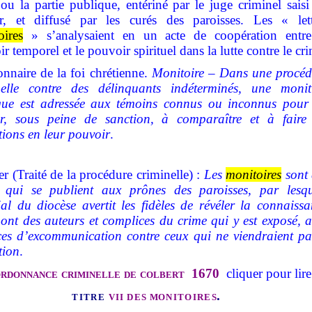
 ou la partie publique, entériné par le juge criminel sais
er, et diffusé par les curés des paroisses. Les « lett
oires
» s’analysaient en un acte de coopération entre
r temporel et le pouvoir spirituel dans la lutte contre le cr
nnaire de la foi chrétienne.
Monitoire – Dans une procéd
nelle contre des délinquants indéterminés, une monit
que est adressée aux témoins connus ou inconnus pour 
er, sous peine de sanction, à comparaître et à faire 
tions en leur pouvoir
.
r (Traité de la procédure criminelle) :
Les
monitoires
sont 
es qui se publient aux prônes des paroisses, par lesqu
cial du diocèse avertit les fidèles de révéler la connaiss
 ont des auteurs et complices du crime qui y est exposé, 
es d’excommunication contre ceux qui ne viendraient pa
tion
.
ordonnance criminelle de colbert 1670
cliquer pour lire
titr
e
vi
i
de
s m
onitoire
s
.