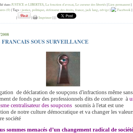
lié dans
JUSTICE et LIBERTES
,
La fonction d'avocat
,
Le curseur des libertés
|
Lien permanent
|
res (0)
| Tags :
justice
,
politique
,
defenseur des droits
,
france
,
jack lang
,
edvige
|
Facebook
|
|
|
Imprimer
|
|
|
/2008
S FRANCAIS SOUS SURVEILLANCE
gation de déclaration de soupçons d'infractions même sans
ent de fonds par des professionnels dits de confiance à
u
sme centralisateur des soupcons
soumis à l'etat est une
tion de notre culture démocratique et va changer les valeur
re société
us sommes menacés d’un changement radical de sociét