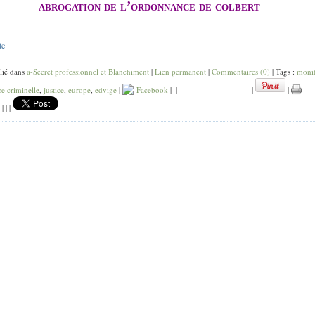
abrogation de l’ordonnance de colbert
te
lié dans
a-Secret professionnel et Blanchiment
|
Lien permanent
|
Commentaires (0)
| Tags :
monit
e criminelle
,
justice
,
europe
,
edvige
|
Facebook
|
|
|
|
|
|
|