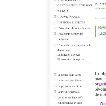
19:13 Pub
GESTION,FISCALITE,SOCIAL
Commentai
et STATS
GOUVERNANCE
JUSTICE et LIBERTES
02/09
L'avocat:un chevalier du droit
LE
L'avocat:un héritier des
Lumières
L'ordre d'avocat:un pilier de la
démocratie
La fonction d'avocat
Avocat en entreprise
L'obli
La justice dans la cité
maniem
Le curseur des libertés
organi
Le périmètre du Droit
révolu
Le PETIT PRINCE
de not
Les dossiers législatifs
concernant les avocats
No