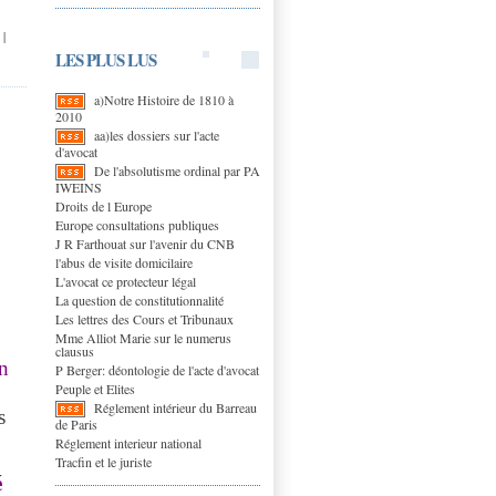
|
LES PLUS LUS
a)Notre Histoire de 1810 à
2010
aa)les dossiers sur l'acte
d'avocat
De l'absolutisme ordinal par PA
IWEINS
Droits de l Europe
Europe consultations publiques
J R Farthouat sur l'avenir du CNB
l'abus de visite domicilaire
L'avocat ce protecteur légal
La question de constitutionnalité
Les lettres des Cours et Tribunaux
Mme Alliot Marie sur le numerus
clausus
n
P Berger: déontologie de l'acte d'avocat
Peuple et Elites
Réglement intérieur du Barreau
s
de Paris
Réglement interieur national
Tracfin et le juriste
é