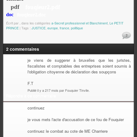
pdf
fouqieur2.pdf
doc
fouqieur2.doc
Écrit par
.
dans les catégories
a-Secret professionnel et Blanchiment
,
Le PETIT
PRINCE
| Tags :
JUSTICE
,
europe
,
france
,
politique
2
2 commentaires
je viens de suggerer à bruxelles que les juristes,
fiscalistes et comptables des entreprises soient soumis à
l'obligation citoyenne de déclaration des soupçons
F.T
Publié il y a 217 mois par Fouquier Tinvile.
Répondre à ce commentaire
continuez
je vous mets l'acte d'accusation de ce fou de Fouquier
continuez le combat au cote de ME Charriere