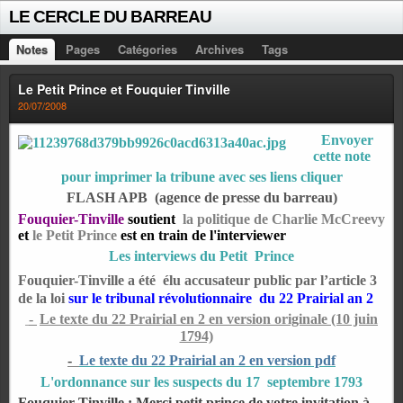
LE CERCLE DU BARREAU
Notes
Pages
Catégories
Archives
Tags
Le Petit Prince et Fouquier Tinville
20/07/2008
Envoyer
cette note
pour imprimer la tribune avec ses liens cliquer
FLASH APB (agence de presse du barreau)
Fouquier-Tinville
soutient
la politique de Charlie McCreevy
et
le Petit Prince
est en train de l'interviewer
Les interviews du Petit Prince
Fouquier-Tinville
a été
élu accusateur public par l’article 3
de la loi
sur le tribunal révolutionnaire du 22 Prairial an 2
-
Le texte du 22 Prairial en 2 en version originale
(10 juin
1794)
-
Le texte du 22 Prairial
an 2 en version pdf
L'ordonnance sur les suspects du 17 septembre 1793
Fouquier-Tinville : Merci petit prince de votre invitation à