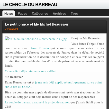
LE CERCLE DU BARREAU
Notes
Pages
Catégories
Archives
Tags
Le petit prince et Me Michel Beaussier
04/09/2008
Bonjour Me Beaussier
Vous faites l’objet d’une
controverse avec
Dame Rumeur
qui sussure
que
vous seriez un des
responsables de l’absence des avocats de France dans le débat de société
sur la généralisation de la déclaration de soupçon et ce à tous les soupçon
d’infraction punissable de plus d’un an de prison et ce sans maniement de
fonds.
Camus était dèjà intervenu sur ce débat.
Me Beaussier
Dame Rumeur a tort et
je me suis déjà expliqué publiquement sur ce point
sur le site du COSAL
Bien
au contraire mes appels de détresse sont restés sans réaction tant le
venin du soupçon était déjà instillé dans l’esprit de nos responsables
Le cercle du barreau a rappelé le projet de rapport
que j’avais établi pour le
CNB