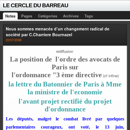
LE CERCLE DU BARREAU
Notes
Pages
Catégories
Archives
Tags
Nous sommes menacés d’un changement radical de
société par C.Charriere Bournazel
22/07/2008
rediffusion
La position de l'ordre des avocats de
Paris sur
l'ordonnance "3 ème directive
(cf infine)
la lettre du Batonnier de Paris à Mme
la ministre de l'economie
l'avant projet rectifié du projet
d'ordonnance
Les députés, malgré le combat livré par
quelques
parlementaires courageux
, ont voté, le 13 juin,