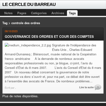
LE CERCLE DU BARREAU
Notes
Pages
Catégories
Archives
Tags
Tag > controle des ordres
08/10/2023
GOUVERNANCE DES ORDRES ET COUR DES COMPTES
Signature de l'indépendance des
États-Unis , Charles-Edouard
Armand-Dumaresq ; Blérancourt, musée national de la Coopération
franco- américaine A la demande de nombreux avocats
responsables professionnels ou non, je blogue, ci-joint, l’avis du
Conseil d’État du 8 mars 2007. L'avis du Conseil d'Etat du 8 mars
2007 Un nouveau débat concernant la gouvernance de notre
profession va donc s’ouvrir et, pour ma part, ce débat doit être ouvert
à l’ensemble des avocats de France. De nombreux problèmes...
Lire la suite
1
Écrit par
.
Plus de notes disponibles.