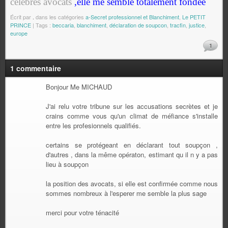
célèbres avocats
,elle me semble totalement fondée
Écrit par
.
dans les catégories
a-Secret professionnel et Blanchiment
,
Le PETIT
PRINCE
| Tags :
beccaria
,
blanchiment
,
déclaration de soupcon
,
tracfin
,
justice
,
europe
1
1 commentaire
Bonjour Me MICHAUD
J'ai relu votre tribune sur les accusations secrètes et je
crains comme vous qu'un climat de méfiance s'installe
entre les profesionnels qualifiés.
certains se protégeant en déclarant tout soupçon ,
d'autres , dans la même opératon, estimant qu il n y a pas
lieu à soupçon
la position des avocats, si elle est confirmée comme nous
sommes nombreux à l'esperer me semble la plus sage
merci pour votre ténacité