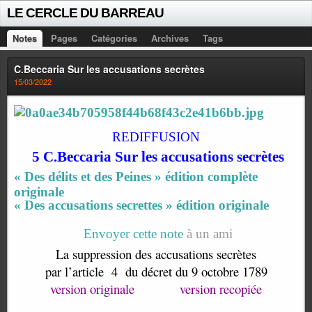
LE CERCLE DU BARREAU
Notes
Pages
Catégories
Archives
Tags
C.Beccaria Sur les accusations secrètes
15/03/2022
REDIFFUSION
5 C
.Beccaria Sur les accusations secrètes
« Des délits et des Peines » édition complète
originale
«
Des accusations secrettes » édition originale
Envoyer cette note
à un ami
La suppression des accusations secrètes
par l’article
4
du décret du 9 octobre 1789
version originale
version recopiée