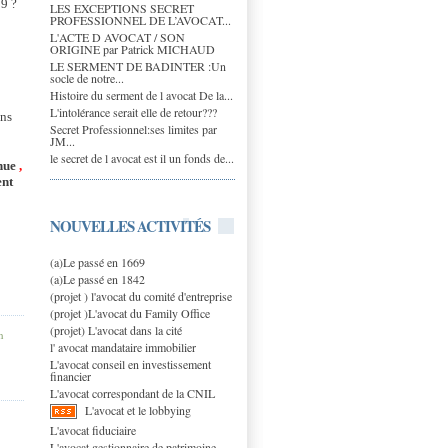
99 ?
LES EXCEPTIONS SECRET
PROFESSIONNEL DE L’AVOCAT...
L'ACTE D AVOCAT / SON
ORIGINE par Patrick MICHAUD
LE SERMENT DE BADINTER :Un
socle de notre...
Histoire du serment de l avocat De la...
L'intolérance serait elle de retour???
ons
Secret Professionnel:ses limites par
JM...
le secret de l avocat est il un fonds de...
nnue
,
ent
NOUVELLES ACTIVITÉS
(a)Le passé en 1669
(a)Le passé en 1842
(projet ) l'avocat du comité d'entreprise
(projet )L'avocat du Family Office
(projet) L'avocat dans la cité
n
l' avocat mandataire immobilier
L'avocat conseil en investissement
financier
L'avocat correspondant de la CNIL
L'avocat et le lobbying
L'avocat fiduciaire
L'avocat gestionnaire de patrimoine