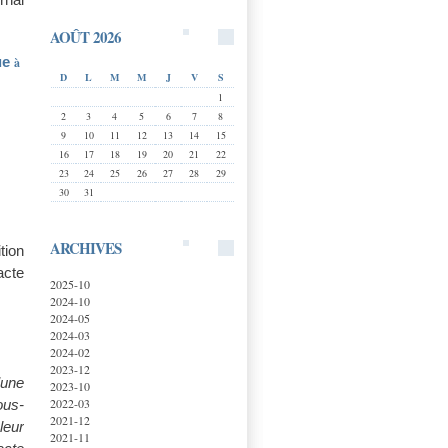
AOÛT 2026
ue
à
D
L
M
M
J
V
S
1
2
3
4
5
6
7
8
9
10
11
12
13
14
15
16
17
18
19
20
21
22
23
24
25
26
27
28
29
30
31
ARCHIVES
tion
acte
2025-10
2024-10
2024-05
2024-03
2024-02
2023-12
’une
2023-10
2022-03
ous-
2021-12
leur
2021-11