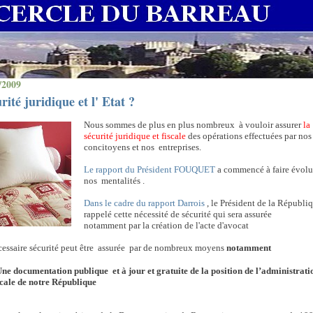
/2009
rité juridique et l' Etat ?
Nous sommes de plus en plus nombreux
à vouloir assurer
la
sécurité juridique
et fiscale
des opérations effectuées par nos
concitoyens et nos
entreprises.
Le rapport du Président FOUQUET
a commencé à faire évolu
nos mentalités .
Dans le cadre du rapport Darrois
, le Président de la Républi
rappelé cette nécessité de sécurité qui sera assurée
notamment par la création de l'acte d'avocat
essaire sécurité peut être
assurée
par de nombreux moyens
notamment
Une documentation publique
et à jour et gratuite de la position de l’administrati
scale de notre République