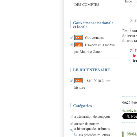
Est-il 
DES COMPTES
Ø
Gouvernance nationale
et locale
Est il n
doivent 
Gouvernance
de nos r
L’avocat et la morale
Ø
L
par Maurice Garçon
le
ir
LE BICENTENAIRE
1810-2010 Notre
histoire
06:25 Pub
Catégories
darrois
,
fr
a déclaration de soupçon
a)l'acte de notaire
a-historique des tribunes
08/04
les précédentes lettres