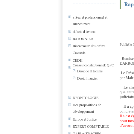
Rap
a-Secret professionnel et
Blanchiment
aL'acte d 'avocat
BATONNIER
Publié le
Bicentenaire des ordres
d'avocats
Remise 
CEDH
DARROI
Conseil constitutionnel: QPC
Droit de l'Homme
Le Prési
par Maî
Droit financier
Le chef
que cett
judiciair
DEONTOLOGIE
Des propositions de
Il a a
concrètes
développement
Il s’est 
Europe et Justice
pour nos
d’avocat
EXPERT COMPTABLE
GAFI et TRACFIN