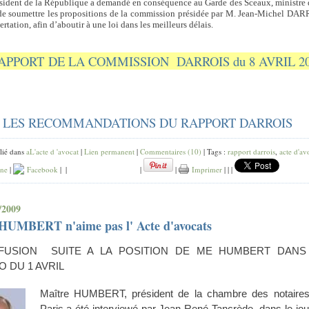
sident de la République a demandé en conséquence au Garde des Sceaux, ministre 
 de soumettre les propositions de la commission présidée par M. Jean-Michel DA
ertation, afin d’aboutir à une loi dans les meilleurs délais.
APPORT DE LA COMMISSION DARROIS du 8 AVRIL 2
LES RECOMMANDATIONS DU RAPPORT DARROIS
lié dans
aL'acte d 'avocat
|
Lien permanent
|
Commentaires (10)
| Tags :
rapport darrois
,
acte d'av
ane
|
Facebook
|
|
|
|
Imprimer
|
|
|
/2009
HUMBERT n'aime pas l' Acte d'avocats
FFUSION SUITE A LA POSITION DE ME HUMBERT DANS
O DU 1 AVRIL
Maître HUMBERT, président de la chambre des notaire
Paris a été interviewé par Jean René Tancrède
dans le jou