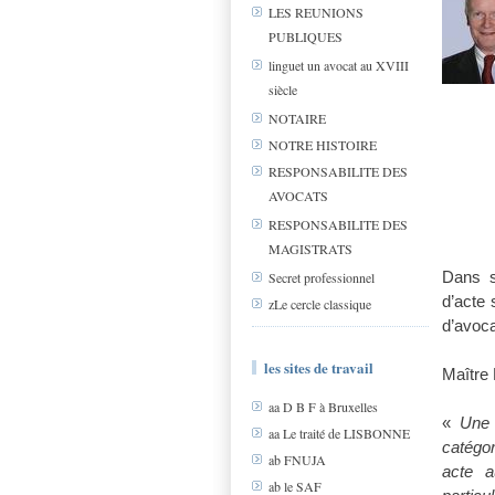
LES REUNIONS
PUBLIQUES
linguet un avocat au XVIII
siècle
NOTAIRE
NOTRE HISTOIRE
RESPONSABILITE DES
AVOCATS
RESPONSABILITE DES
MAGISTRATS
Dans s
Secret professionnel
d’acte 
zLe cercle classique
d’avoca
les sites de travail
Maître
aa D B F à Bruxelles
«
Une 
aa Le traité de LISBONNE
catégor
ab FNUJA
acte a
ab le SAF