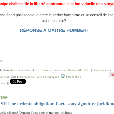
ncipe civiliste
de la liberté contractuelle et individuelle des citoy
nd écart philosophique entre le scribe formaliste et
le conseil de libe
est il possible?
RÉPONSE A MAÎTRE HUMBERT
te
lié dans
a)l'acte de notaire
,
aL'acte d 'avocat
,
Commission Darrois
,
NOTAIRE
|
Lien permanent
|
res (2)
| Tags :
justice
,
notaire
,
acte d'avocats
,
cnb
|
Facebook
|
|
|
imer
|
|
|
/2009
H Une ardente obligation: l'acte sous signature juridiqu
elle sécurité. Demain l’acte sous signature juridique