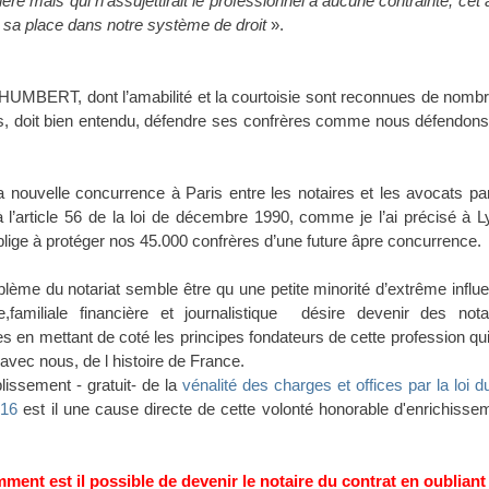
lière mais qui n’assujettirait le professionnel à aucune contrainte, cet 
 sa place dans notre système de droit
».
HUMBERT, dont l’amabilité et la courtoisie sont reconnues de nomb
s, doit bien entendu, défendre ses confrères comme nous défendons
a nouvelle concurrence à Paris entre les notaires et les avocats pa
 l’article 56 de la loi de décembre 1990, comme je l’ai précisé à L
lige à protéger nos 45.000 confrères d’une future âpre concurrence.
lème du notariat semble être qu une petite minorité d’extrême influ
ue,familiale financière et journalistique
désire devenir des nota
res en mettant de coté les principes fondateurs de cette profession qui 
, avec nous, de l histoire de France.
lissement - gratuit- de la
vénalité des charges et offices par la loi d
816
est il une cause directe de cette volonté honorable d'enrichisse
ment est il possible de devenir le notaire du contrat en oubliant