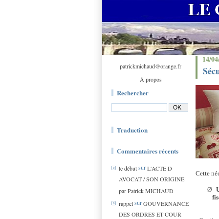
14/04
patrickmichaud@orange.fr
Sécu
À propos
Rechercher
Traduction
Commentaires récents
sur
le début
L'ACTE D
Cette néc
AVOCAT / SON ORIGINE
Ø
par Patrick MICHAUD
fi
sur
rappel
GOUVERNANCE
DES ORDRES ET COUR