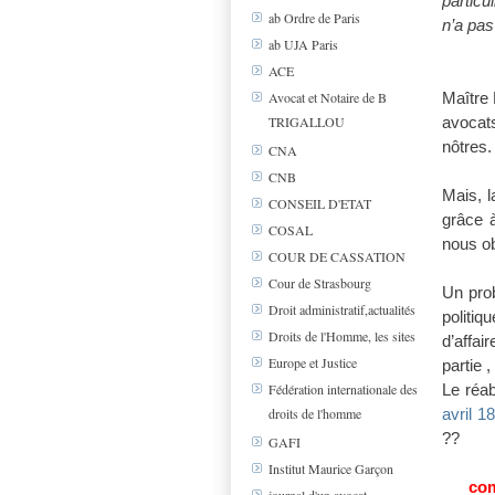
particu
ab Ordre de Paris
n’a pas
ab UJA Paris
ACE
Avocat et Notaire de B
Maître 
TRIGALLOU
avocat
nôtres.
CNA
CNB
Mais, l
CONSEIL D'ETAT
grâce à
COSAL
nous ob
COUR DE CASSATION
Cour de Strasbourg
Un prob
Droit administratif,actualités
politiq
Droits de l'Homme, les sites
d’affai
Europe et Justice
partie 
Fédération internationale des
Le réab
droits de l'homme
avril 1
??
GAFI
Institut Maurice Garçon
com