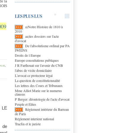
de la
RROIS
LES PLUS LUS
009
a)Notre Histoire de 1810 à
2010
aa)les dossiers sur l'acte
d'avocat
De l'absolutisme ordinal par PA
IWEINS
Droits de l Europe
Europe consultations publiques
J R Farthouat sur l'avenir du CNB
ocat
,
l'abus de visite domicilaire
L'avocat ce protecteur légal
La question de constitutionnalité
Les lettres des Cours et Tribunaux
Mme Alliot Marie sur le numerus
clausus
P Berger: déontologie de l'acte d'avocat
Peuple et Elites
 LE
Réglement intérieur du Barreau
de Paris
Réglement interieur national
Tracfin et le juriste
s de
rnal