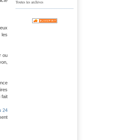
acte
Toutes les archives
reux
 les
r ou
yon,
ence
ires
fait
u 24
ment