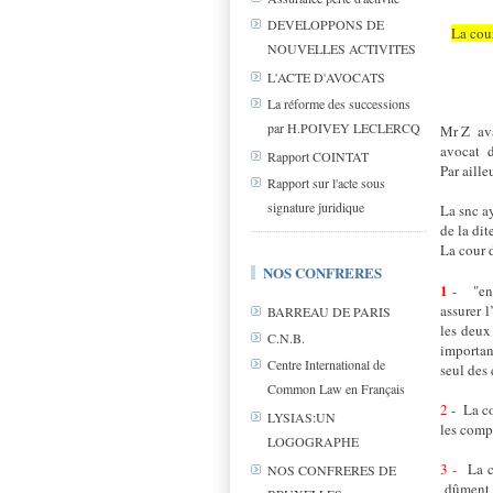
DEVELOPPONS DE
La cour
NOUVELLES ACTIVITES
L'ACTE D'AVOCATS
La réforme des successions
par H.POIVEY LECLERCQ
Mr Z
ava
avocat
Rapport COINTAT
Par aille
Rapport sur l'acte sous
signature juridique
La snc a
de la dit
La cour d
NOS CONFRERES
1
- "en q
assurer l
BARREAU DE PARIS
les deux
C.N.B.
importan
Centre International de
seul des 
Common Law en Français
2
- La co
LYSIAS:UN
les comp
LOGOGRAPHE
3 -
La co
NOS CONFRERES DE
dûment i