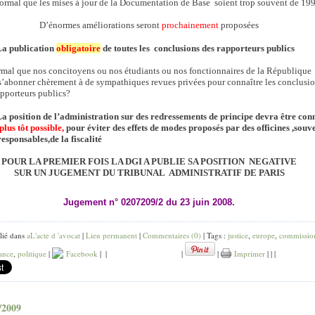
normal que les mises à jour de la Documentation de Base soient trop souvent de 19
D’énormes améliorations seront
prochainement
proposées
La publication
obligatoire
de toutes les conclusions des rapporteurs publics
ormal que nos concitoyens ou nos étudiants ou nos fonctionnaires de la République
s’abonner chèrement à de sympathiques revues privées pour connaître les conclusi
apporteurs publics?
a position de l’administration sur des redressements de principe devra être co
 plus tôt possible,
pour éviter des effets de modes proposés par des officines ,souv
responsables,de la fiscalité
POUR LA PREMIER FOIS LA DGI A PUBLIE SA POSITION
NEGATIVE
SUR UN JUGEMENT DU TRIBUNAL
ADMINISTRATIF DE PARIS
Jugement n° 0207209/2 du 23 juin 2008.
lié dans
aL'acte d 'avocat
|
Lien permanent
|
Commentaires (0)
| Tags :
justice
,
europe
,
commissio
ance
,
politique
|
Facebook
|
|
|
|
Imprimer
|
|
|
/2009