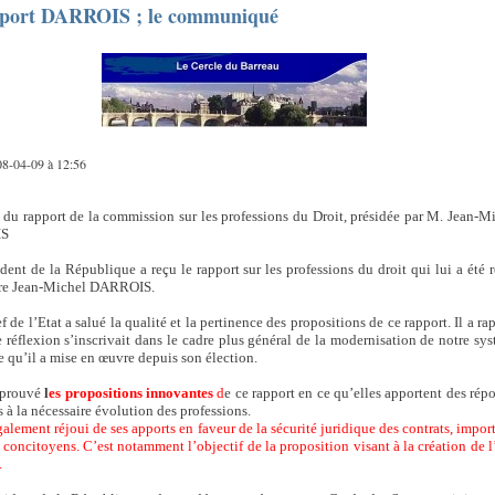
port DARROIS ; le communiqué
 08-04-09 à 12:56
du rapport de la commission sur les professions du Droit, présidée par M. Jean-M
S
dent de la République a reçu le rapport sur les professions du droit qui lui a été 
tre Jean-Michel DARROIS.
 de l’Etat a salué la qualité et la pertinence des propositions de ce rapport. Il a ra
e réflexion s’inscrivait dans le cadre plus général de la modernisation de notre sy
e qu’il a mise en œuvre depuis son élection.
pprouvé
l
es propositions innovantes
d
e ce rapport en ce qu’elles apportent des rép
 à la nécessaire évolution des professions.
également réjoui de ses apports en faveur de la sécurité juridique des contrats, impor
 concitoyens. C’est notamment l’objectif de la proposition visant à la création de l
.