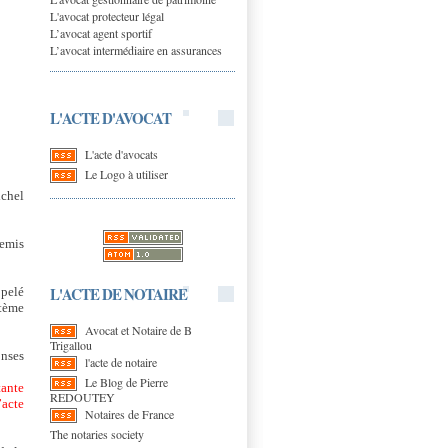
L'avocat protecteur légal
L’avocat agent sportif
L’avocat intermédiaire en assurances
L'ACTE D'AVOCAT
L'acte d'avocats
Le Logo à utiliser
ichel
remis
L'ACTE DE NOTAIRE
ppelé
stème
Avocat et Notaire de B
Trigallou
onses
l'acte de notaire
Le Blog de Pierre
tante
REDOUTEY
’acte
Notaires de France
The notaries society