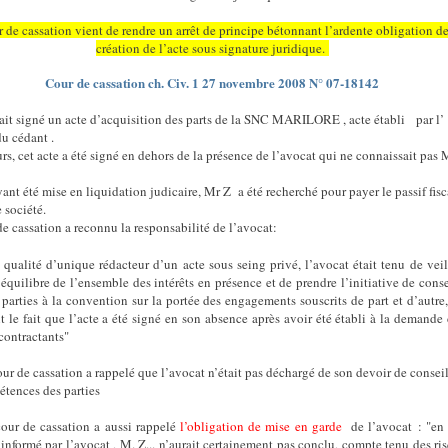
 de cassation vient de rendre un arrêt de principe bétonnant l’ardente obligation de
création de l’acte sous signature juridique.
Cour de cassation ch. Civ. 1 27 novembre 2008 N° 07-18142
it signé un acte d’acquisition des parts de la SNC MARILORE , acte établi
par l’
du cédant .
urs, cet acte a été signé en dehors de la présence de l’avocat qui ne connaissait pas 
yant été mise en liquidation judicaire, Mr Z
a été recherché pour payer le passif fisc
e société.
e cassation a reconnu la responsabilité de l’avocat:
ualité d’unique rédacteur d’un acte sous seing privé, l’avocat était tenu de veil
’équilibre de l’ensemble des intérêts en présence et de prendre l’initiative de conse
 parties à la convention sur la portée des engagements souscrits de part et d’autre
t le fait que l’acte a été signé en son absence après avoir été établi à la demande
contractants"
ur de cassation a rappelé que l’avocat n’était pas déchargé de son devoir de conseil
étences des parties
ur de cassation a aussi rappelé
l’obligation de mise en garde
de l’avocat : "en 
nformé par l’avocat , M. Z... n’aurait certainement pas conclu, compte tenu des ri