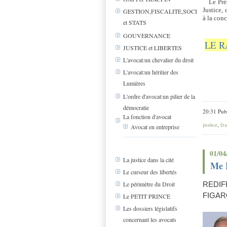
Le Pré
Justice,
GESTION,FISCALITE,SOCIAL
à la conc
et STATS
GOUVERNANCE
LE R
JUSTICE et LIBERTES
L'avocat:un chevalier du droit
L'avocat:un héritier des
Lumières
L'ordre d'avocat:un pilier de la
démocratie
20:31 Pub
La fonction d'avocat
jusitce
,
fr
Avocat en entreprise
01/04
La justice dans la cité
Me 
Le curseur des libertés
Le périmètre du Droit
REDI
FIGAR
Le PETIT PRINCE
Les dossiers législatifs
concernant les avocats