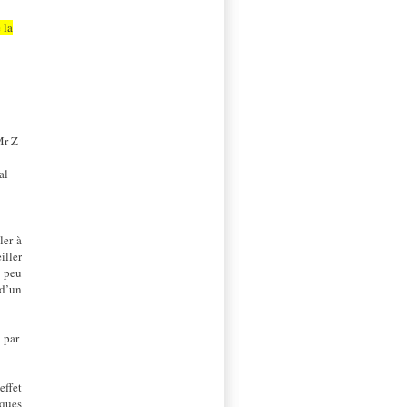
 la
Mr Z
al
ler à
iller
, peu
 d’un
 par
effet
sques