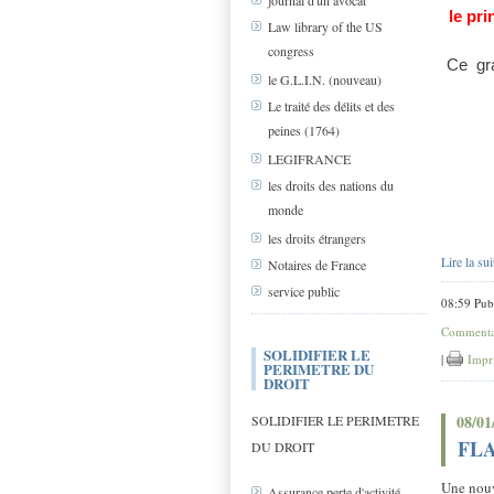
journal d'un avocat
le pri
Law library of the US
congress
Ce
gra
le G.L.I.N. (nouveau)
Le traité des délits et des
peines (1764)
LEGIFRANCE
les droits des nations du
monde
les droits étrangers
Lire la sui
Notaires de France
service public
08:59 Pub
Commentai
SOLIDIFIER LE
|
Impr
PERIMETRE DU
DROIT
08/01
SOLIDIFIER LE PERIMETRE
FLAS
DU DROIT
Une nouv
Assurance perte d'activité