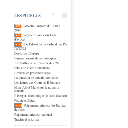
LES PLUS LUS
a)Notre Histoire de 1810 à
2010
aa)les dossiers sur l'acte
d'avocat
De l'absolutisme ordinal par PA
IWEINS
Droits de l Europe
Europe consultations publiques
J R Farthouat sur l'avenir du CNB
l'abus de visite domicilaire
L'avocat ce protecteur légal
La question de constitutionnalité
Les lettres des Cours et Tribunaux
Mme Alliot Marie sur le numerus
clausus
P Berger: déontologie de l'acte d'avocat
Peuple et Elites
Réglement intérieur du Barreau
de Paris
Réglement interieur national
Tracfin et le juriste