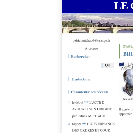
patrickmichaud@orange.fr
21/09
À propos
BR
Rechercher
Traduction
Commentaires récents
sur
le début
L'ACTE D
AVOCAT / SON ORIGINE
Il existe 
appliquée 
par Patrick MICHAUD
sur
rappel
GOUVERNANCE
DES ORDRES ET COUR