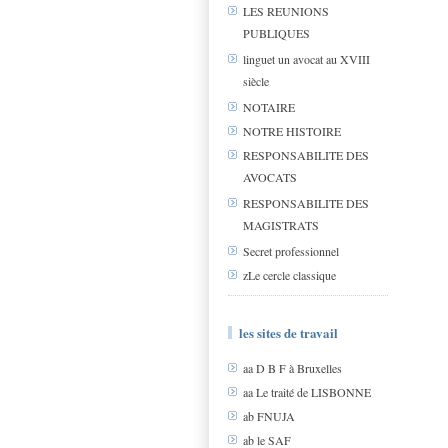
LES REUNIONS
PUBLIQUES
linguet un avocat au XVIII
siècle
NOTAIRE
NOTRE HISTOIRE
RESPONSABILITE DES
AVOCATS
RESPONSABILITE DES
MAGISTRATS
Secret professionnel
zLe cercle classique
les sites de travail
aa D B F à Bruxelles
aa Le traité de LISBONNE
ab FNUJA
ab le SAF