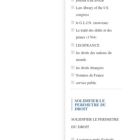
journal d'un avocat
Law library of the US
congress
le G.L.I.N. (nouveau)
Le traité des délits et des
peines (1764)
LEGIFRANCE
les droits des nations du
monde
les droits étrangers
Notaires de France
service public
SOLIDIFIER LE
PERIMETRE DU
DROIT
SOLIDIFIER LE PERIMETRE
DU DROIT
Assurance perte d'activité