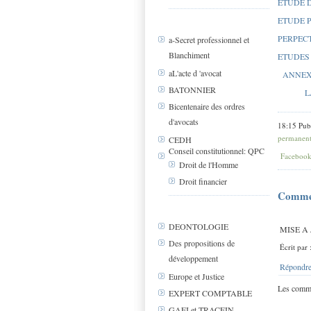
ETUDE 
ETUDE 
PERPEC
a-Secret professionnel et
Blanchiment
ETUDES 
aL'acte d 'avocat
ANNEX
BATONNIER
L
Bicentenaire des ordres
d'avocats
18:15 Pub
permanen
CEDH
Conseil constitutionnel: QPC
Faceboo
Droit de l'Homme
Droit financier
Comme
DEONTOLOGIE
MISE A
Des propositions de
Écrit par
développement
Répondre
Europe et Justice
Les comme
EXPERT COMPTABLE
GAFI et TRACFIN