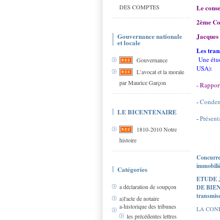
DES COMPTES
Le conse
2ème Co
Gouvernance nationale
Jacques 
et locale
Les tran
Une étu
Gouvernance
USA):
L’avocat et la morale
par Maurice Garçon
-
Rapport
-
Condens
LE BICENTENAIRE
-
Présent
1810-2010 Notre
histoire
Concurren
immobili
Catégories
ETUDE 
a déclaration de soupçon
DE BIE
transmis
a)l'acte de notaire
a-historique des tribunes
LA CONF
les précédentes lettres