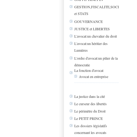
GESTION,FISCALITE,SOCIAL
et STATS
GOUVERNANCE
JUSTICE et LIBERTES
L'avocat:un chevalier du droit
L'avocat:un héritier des
Lumières
L'ordre d'avocat:un pilier de la
démocratie
La fonction d'avocat
Avocat en entreprise
La justice dans la cité
Le curseur des libertés
Le périmètre du Droit
Le PETIT PRINCE
Les dossiers législatifs
concernant les avocats