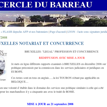
« FLASH depeche AFP et nos batonniers
|
Page d'accueil
|
LYON : l'acte sous signature jurid
/2008
UXELLES NOTARIAT ET CONCURRENCE
BRUXELLES: "LEGAL" PROFESSION ET CONCURRENCE
REDIFFUSION AVEC MISE A JOUR
Je mets en ligne différents rapports examinés à BRUXELLES en décembre 2006 sur 
politique préconisée par la commisson dans les services judiciaires et juridiques en
EUROPE.
Ces textes sont en tous en anglais......la loi TOUBON n'étant pas applicable en
BELGIQUE....
bien une volonté d 'établir dans le domaine des services une politique similaire à celle qui a été
pour les marchandises il y a cinquante ans avec le traité de ROME.
MISE A JOUR au 21 septembre 2008