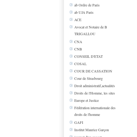
ab Ordre de Paris
ab UJA Paris
ACE
Avocat et Notaire de B
TRIGALLOU
CNA
CNB
CONSEIL D'ETAT
COSAL
COUR DE CASSATION
Cour de Strasbourg
Droit administratif,actualités
Droits de l'Homme, les sites
Europe et Justice
Fédération internationale des
droits de l'homme
GAFI
Institut Maurice Garçon