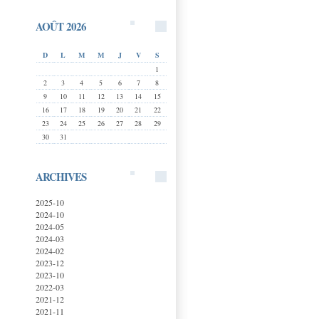
AOÛT 2026
D
L
M
M
J
V
S
1
2
3
4
5
6
7
8
9
10
11
12
13
14
15
16
17
18
19
20
21
22
23
24
25
26
27
28
29
30
31
ARCHIVES
2025-10
2024-10
2024-05
2024-03
2024-02
2023-12
2023-10
2022-03
2021-12
2021-11