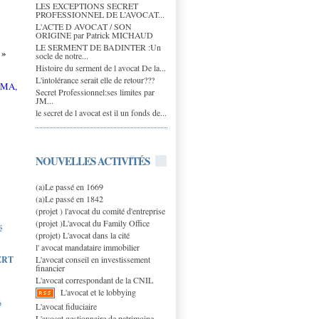
LES EXCEPTIONS SECRET
PROFESSIONNEL DE L’AVOCAT...
L'ACTE D AVOCAT / SON
ORIGINE par Patrick MICHAUD
LE SERMENT DE BADINTER :Un
n
»
socle de notre...
Histoire du serment de l avocat De la...
L'intolérance serait elle de retour???
, MA,
Secret Professionnel:ses limites par
JM...
le secret de l avocat est il un fonds de...
NOUVELLES ACTIVITÉS
(a)Le passé en 1669
(a)Le passé en 1842
(projet ) l'avocat du comité d'entreprise
(projet )L'avocat du Family Office
é
(projet) L'avocat dans la cité
l' avocat mandataire immobilier
L'avocat conseil en investissement
ERT
financier
L'avocat correspondant de la CNIL
L'avocat et le lobbying
6
L'avocat fiduciaire
L'avocat gestionnaire de patrimoine