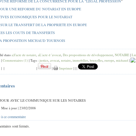
D'UNE REFORME DE LA CONCURRENCE POUR LA "LEGAL PROFESSION
"
POUR UNE REFORME DU NOTARIAT EN EUROPE
TIVES ECONOMIQUES POUR LE NOTARIAT
SUR LE TRANSFERT DE LA PROPRIETE EN EUROPE
ES LES COUTS DE TRANSFERTS
A PROPOSITION MICHAUD TOURNOIS
lié dans
a)l'acte de notaire
,
aL'acte d 'avocat
,
Des propositions de développement
,
NOTAIRE
|
Li
t
|
Commentaires (1)
| Tags :
justice
,
avocat
,
notaire
,
immobilier
,
bruxelles
,
europe
,
michaud
|
k
|
|
|
|
Imprimer
|
|
|
ntaires
 JOUR AVEC LE COMMUNIQUE SUR LES NOTAIRES
 : Mise à jour | 23/02/2008
 à ce commentaire
ntaires sont fermés.