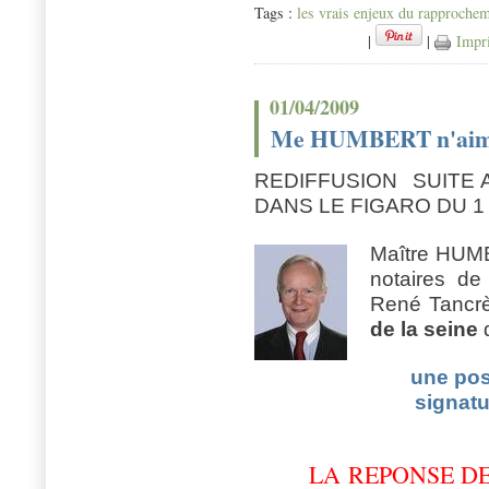
Tags :
les vrais enjeux du rapprochem
|
|
Impr
01/04/2009
Me HUMBERT n'aime p
REDIFFUSION SUITE 
DANS LE FIGARO DU 1
Maître HUMB
notaires de
René Tancr
de la seine
d
une pos
signatu
LA REPONSE D