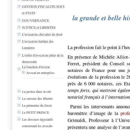
GESTION,FISCALITE,SOCIAL
et STATS
la grande et belle his
GOUVERNANCE
JUSTICE et LIBERTES
L'avocat:un chevalier du droit
L'avocat:un héritier des
La profession fait le point à l'h
Lumières
L'ordre d'avocat:un pilier de la
En présence de Michèle Alliot-
démocratie
Ferret, président du Conseil s
La fonction d'avocat
notaires de France pour une j
Avocat en entreprise
évolutions de la profession le 
près de 6 000 notaires, ces E
temps forts, qui mettront égale
La justice dans la cité
notarial français à l’internation
Le curseur des libertés
Parmi les intervenants annonc
Le périmètre du Droit
baromètre d’image de la
prof
Le PETIT PRINCE
Grimaldi, Professeur à l’Univ
Les dossiers législatifs
concernant les avocats
présentera une analyse de l’avan