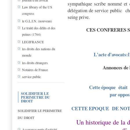
journal d'un avocat
sympathique scribe nommé et c
Law library of the US
délégation de service public
ch
congress
seing prive.
le G.L.I.N. (nouveau)
Le traité des délits et des
CES CONFRERES S
peines (1764)
LEGIFRANCE
les droits des nations du
L'acte d'avocats:l
monde
les droits étrangers
Annonces de 
Notaires de France
service public
Cette époque
était
SOLIDIFIER LE
par opposi
PERIMETRE DU
DROIT
CETTE EPOQUE
DE NOT
SOLIDIFIER LE PERIMETRE
DU DROIT
Un historique de la 
Assurance perte d'activité