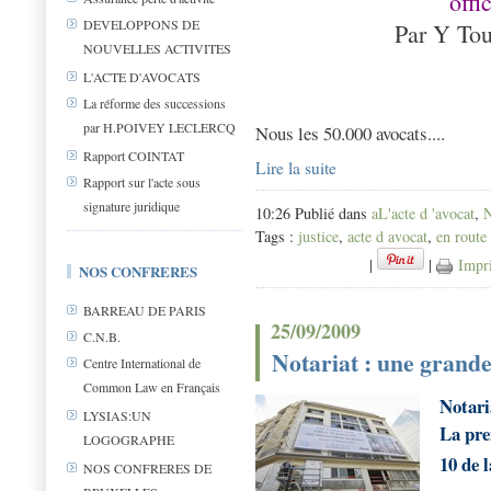
offi
DEVELOPPONS DE
Par Y Tou
NOUVELLES ACTIVITES
L'ACTE D'AVOCATS
La réforme des successions
par H.POIVEY LECLERCQ
Nous les 50.000 avocats....
Rapport COINTAT
Lire la suite
Rapport sur l'acte sous
signature juridique
10:26 Publié dans
aL'acte d 'avocat
,
Tags :
justice
,
acte d avocat
,
en route 
|
|
Impr
NOS CONFRERES
BARREAU DE PARIS
25/09/2009
C.N.B.
Notariat : une grande
Centre International de
Common Law en Français
Notari
LYSIAS:UN
La pre
LOGOGRAPHE
10 de l
NOS CONFRERES DE