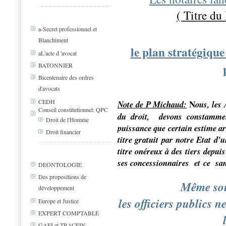
( Titre du
a-Secret professionnel et
Blanchiment
le plan stratégiqu
aL'acte d 'avocat
BATONNIER
Bicentenaire des ordres
d'avocats
CEDH
N
Note de P Michaud:
ous, les
Conseil constitutionnel: QPC
du droit, devons constammen
Droit de l'Homme
puissance que certain estime ar
Droit financier
titre gratuit par notre Etat d'
titre onéreux à des tiers depui
ses concessionnaires et ce sans
DEONTOLOGIE
Des propositions de
Même sou
développement
les officiers publics n
Europe et Justice
EXPERT COMPTABLE
GAFI et TRACFIN