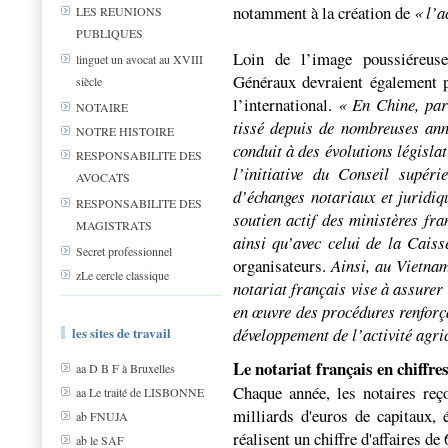
notamment à la création de
« l’a
LES REUNIONS
PUBLIQUES
Loin de l’image poussiéreuse
linguet un avocat au XVIII
Généraux devraient également pe
siècle
l’international.
« En Chine, par
NOTAIRE
tissé depuis de nombreuses anné
NOTRE HISTOIRE
conduit à des évolutions législat
RESPONSABILITE DES
l’initiative du Conseil supér
AVOCATS
d’échanges notariaux et juridiq
RESPONSABILITE DES
soutien actif des ministères fra
MAGISTRATS
ainsi qu’avec celui de la Cais
Secret professionnel
organisateurs.
Ainsi, au Vietnam
zLe cercle classique
notariat français vise à assurer 
en œuvre des procédures renforça
développement de l’activité agri
les sites de travail
Le notariat français en chiffre
aa D B F à Bruxelles
Chaque année, les notaires reço
aa Le traité de LISBONNE
milliards d'euros de capitaux, 
ab FNUJA
réalisent un chiffre d'affaires de
ab le SAF