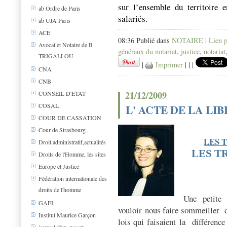
sur l’ensemble du territoire 
ab Ordre de Paris
salariés.
ab UJA Paris
ACE
08:36 Publié dans
NOTAIRE
|
Lien 
Avocat et Notaire de B
généraux du notariat
,
justice
,
notariat
TRIGALLOU
|
Imprimer
|
|
|
CNA
CNB
21/12/2009
CONSEIL D'ETAT
COSAL
L' ACTE DE LA L
COUR DE CASSATION
Cour de Strasbourg
LES 
Droit administratif,actualités
LES T
Droits de l'Homme, les sites
Europe et Justice
Fédération internationale des
droits de l'homme
Une petite 
GAFI
vouloir nous faire sommeiller 
Institut Maurice Garçon
lois qui faisaient la différence