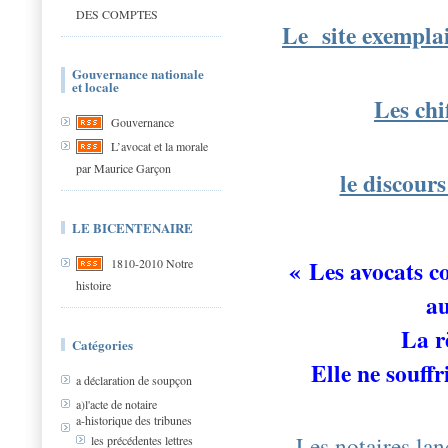
DES COMPTES
Le site exemplai
Gouvernance nationale
et locale
Les chi
Gouvernance
L’avocat et la morale
par Maurice Garçon
le discour
LE BICENTENAIRE
« L
es avocats c
1810-2010 Notre
histoire
au
La rè
Catégories
Elle ne souff
a déclaration de soupçon
a)l'acte de notaire
a-historique des tribunes
Les notaires lan
les précédentes lettres