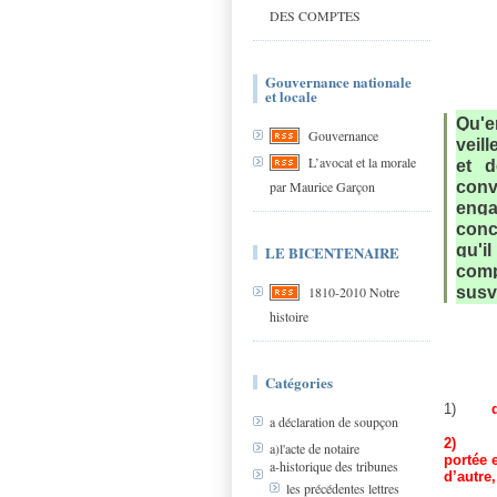
DES COMPTES
Gouvernance nationale
et locale
Qu'e
Gouvernance
veil
L’avocat et la morale
et d
par Maurice Garçon
conv
enga
conco
qu'il
LE BICENTENAIRE
comp
susv
1810-2010 Notre
histoire
Catégories
1)
a déclaration de soupçon
2)
a)l'acte de notaire
portée 
a-historique des tribunes
d’autre,
les précédentes lettres