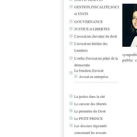
GESTION,FISCALITE,SOCIAL
et STATS
GOUVERNANCE
JUSTICE et LIBERTES
L'avocat:un chevalier du droit
L'avocat:un héritier des
Lumières
sympathi
L'ordre d'avocat:un pilier de la
public
démocratie
La fonction d'avocat
Avocat en entreprise
La justice dans la cité
Le curseur des libertés
Le périmètre du Droit
Le PETIT PRINCE
Les dossiers législatifs
concernant les avocats