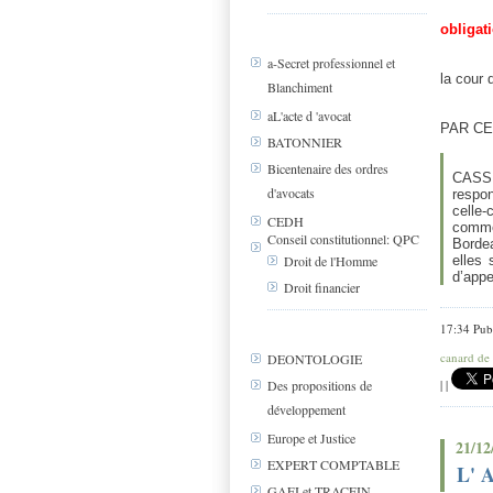
obligat
a-Secret professionnel et
la cour 
Blanchiment
aL'acte d 'avocat
PAR CES 
BATONNIER
Bicentenaire des ordres
CASSE
d'avocats
respo
celle-
CEDH
commer
Conseil constitutionnel: QPC
Bordea
elles 
Droit de l'Homme
d’app
Droit financier
17:34 Pub
canard de 
DEONTOLOGIE
|
|
Des propositions de
développement
Europe et Justice
21/12
EXPERT COMPTABLE
L' 
GAFI et TRACFIN