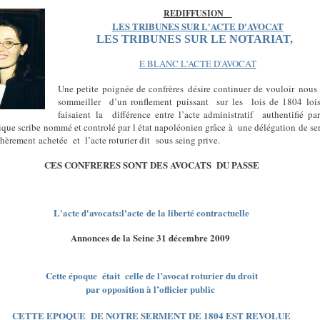
REDIFFUSION
LES TRIBUNES SUR L'ACTE D'AVOCAT
LES TRIBUNES SUR LE NOTARIAT,
E BLANC L'ACTE D'AVOCAT
Une petite poignée de confrères désire continuer de vouloir nous 
sommeiller d’un ronflement puissant
sur les
lois de 1804 loi
faisaient la différence entre l’acte administratif
authentifié p
que scribe nommé et controlé par l état napoléonien grâce à une délégation de se
chèrement achetée et
l’acte roturier dit
sous seing prive.
CES CONFRERES SONT DES AVOCATS DU PASSE
L'acte d'avocats:l'acte de la liberté contractuelle
Annonces de la Seine 31 décembre 2009
Cette époque
était
celle de l’avocat roturier du droit
par opposition à l’officier public
CETTE EPOQUE
DE NOTRE SERMENT DE 1804 EST REVOLUE