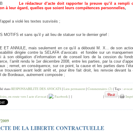
B
Le rédacteur d’acte doit rapporter la preuve qu’il a rempli c
ion à leur égard, quelles que soient leurs compétences personnelles
,
d’appel a violé les textes susvisés ;
MOTIFS et sans qu’il y ait lieu de statuer sur le dernier grief :
 ET ANNULE, mais seulement en ce qu’il a débouté M. X... de son actio
nsabilité dirigée contre la SELAFA d’avocats
et fondée sur un manquemen
ci à son obligation d’information et de conseil lors de la cession du fond
ce, l’arrêt rendu le 1er décembre 2008, entre les parties, par la cour d’app
ux ; remet, en conséquence, sur ce point, la cause et les parties dans l’ét
se trouvaient avant ledit arrêt et, pour être fait droit, les renvoie devant la
el de Bordeaux, autrement composée ;
lié dans
RESPONSABILITE DES AVOCATS
|
Lien permanent
|
Commentaires (2)
| Tags :
avocat
foire
,
en route vers l acte d'avocat
|
Facebook
|
|
|
|
Impr
/2009
ACTE DE LA LIBERTE CONTRACTUELLE