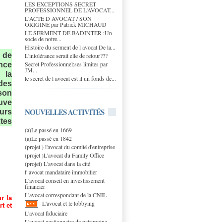
LES EXCEPTIONS SECRET
PROFESSIONNEL DE L’AVOCAT...
L'ACTE D AVOCAT / SON
ORIGINE par Patrick MICHAUD
LE SERMENT DE BADINTER :Un
socle de notre...
Histoire du serment de l avocat De la...
u de
L'intolérance serait elle de retour???
Secret Professionnel:ses limites par
ence
JM...
 la
le secret de l avocat est il un fonds de...
 des
son
euve
NOUVELLES ACTIVITÉS
eurs
tes
(a)Le passé en 1669
(a)Le passé en 1842
(projet ) l'avocat du comité d'entreprise
(projet )L'avocat du Family Office
(projet) L'avocat dans la cité
l' avocat mandataire immobilier
L'avocat conseil en investissement
financier
L'avocat correspondant de la CNIL
r la
L'avocat et le lobbying
t et
L'avocat fiduciaire
L'avocat gestionnaire de patrimoine