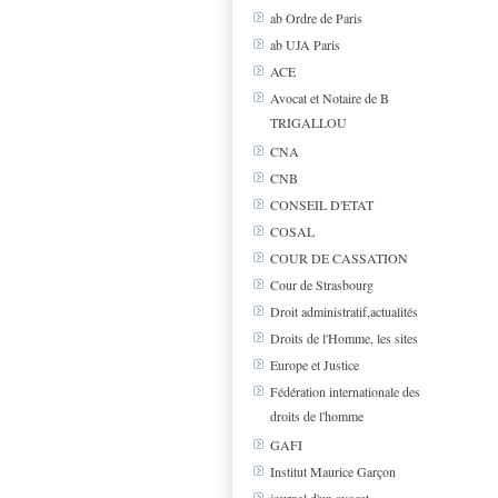
ab Ordre de Paris
ab UJA Paris
ACE
Avocat et Notaire de B
TRIGALLOU
CNA
CNB
CONSEIL D'ETAT
COSAL
COUR DE CASSATION
Cour de Strasbourg
Droit administratif,actualités
Droits de l'Homme, les sites
Europe et Justice
Fédération internationale des
droits de l'homme
GAFI
Institut Maurice Garçon