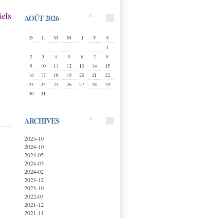
iels
AOÛT 2026
D
L
M
M
J
V
S
1
2
3
4
5
6
7
8
9
10
11
12
13
14
15
16
17
18
19
20
21
22
23
24
25
26
27
28
29
30
31
ARCHIVES
2025-10
2024-10
2024-05
2024-03
2024-02
2023-12
2023-10
2022-03
2021-12
2021-11