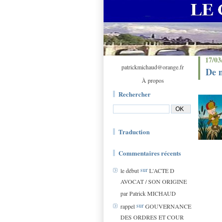
17/03
patrickmichaud@orange.fr
De n
À propos
Rechercher
Traduction
Commentaires récents
sur
le début
L'ACTE D
AVOCAT / SON ORIGINE
par Patrick MICHAUD
sur
rappel
GOUVERNANCE
DES ORDRES ET COUR