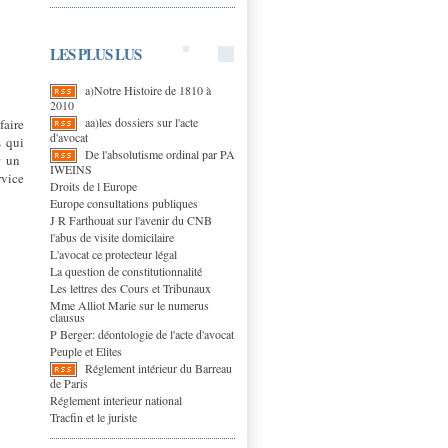
LES PLUS LUS
a)Notre Histoire de 1810 à
2010
aa)les dossiers sur l'acte
faire
d'avocat
s qui
De l'absolutisme ordinal par PA
ar un
IWEINS
rvice
Droits de l Europe
Europe consultations publiques
J R Farthouat sur l'avenir du CNB
l'abus de visite domicilaire
L'avocat ce protecteur légal
La question de constitutionnalité
Les lettres des Cours et Tribunaux
Mme Alliot Marie sur le numerus
clausus
P Berger: déontologie de l'acte d'avocat
Peuple et Elites
Réglement intérieur du Barreau
de Paris
Réglement interieur national
Tracfin et le juriste