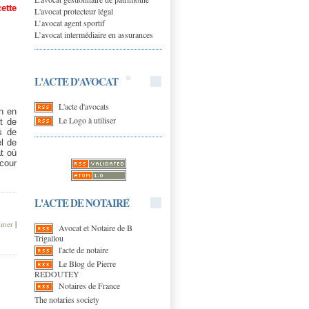
ette
L'avocat protecteur légal
L’avocat agent sportif
L’avocat intermédiaire en assurances
L'ACTE D'AVOCAT
L'acte d'avocats
n en
Le Logo à utiliser
t de
s de
el de
at où
 cour
L'ACTE DE NOTAIRE
imer
|
Avocat et Notaire de B
Trigallou
l'acte de notaire
Le Blog de Pierre
REDOUTEY
Notaires de France
The notaries society