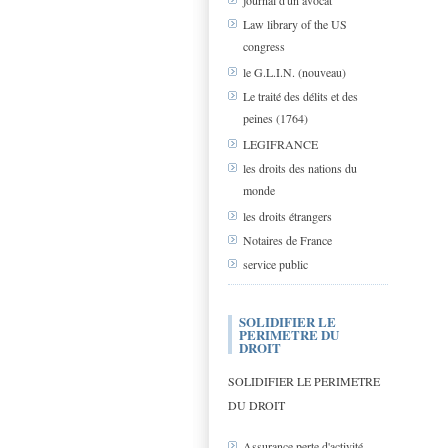
journal d'un avocat
Law library of the US
congress
le G.L.I.N. (nouveau)
Le traité des délits et des
peines (1764)
LEGIFRANCE
les droits des nations du
monde
les droits étrangers
Notaires de France
service public
SOLIDIFIER LE
PERIMETRE DU
DROIT
SOLIDIFIER LE PERIMETRE
DU DROIT
Assurance perte d'activité