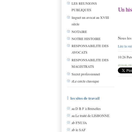
LES REUNIONS
Un his
PUBLIQUES
linguet un avocat au XVIII
siècle
NOTAIRE
Nous les 
NOTRE HISTOIRE
RESPONSABILITE DES
Lire la sui
AVOCATS
10:26 Pub
RESPONSABILITE DES
avocat
,
en
MAGISTRATS
Secret professionnel
zLe cercle classique
les sites de travail
aa D B F à Bruxelles
aa Le traité de LISBONNE
ab FNUJA
ab le SAF