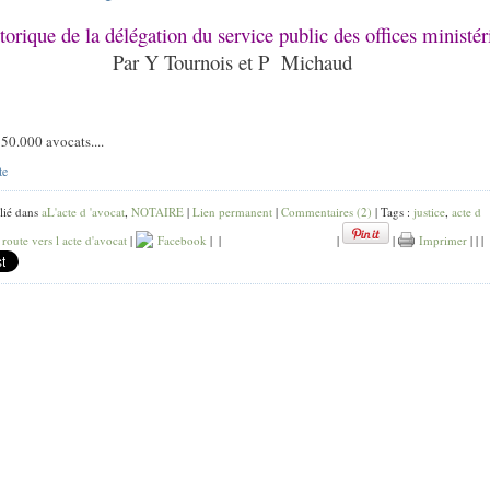
torique de la délégation du service public des offices ministér
Par Y Tournois et P
Michaud
50.000 avocats....
te
lié dans
aL'acte d 'avocat
,
NOTAIRE
|
Lien permanent
|
Commentaires (2)
| Tags :
justice
,
acte d
 route vers l acte d'avocat
|
Facebook
|
|
|
|
Imprimer
|
|
|