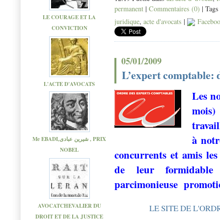
permanent
|
Commentaires (0)
| Tags
LE COURAGE ET LA
juridique
,
acte d'avocats
|
Facebo
CONVICTION
05/01/2009
L’expert comptable: 
L'ACTE D'AVOCATS
Les no
mois)
travail
à not
Me EBADI,شیرین عبادی , PRIX
NOBEL
concurrents et amis les
de leur formidable 
parcimonieuse
promotio
AVOCATCHEVALIER DU
LE SITE DE L'OR
DROIT ET DE LA JUSTICE