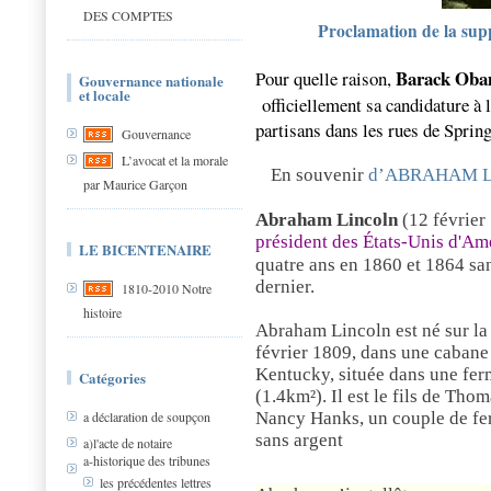
DES COMPTES
Proclamation de la suppr
Barack Oba
Pour quelle raison,
Gouvernance nationale
et locale
officiellement sa candidature à 
partisans dans les rues de Spring
Gouvernance
L’avocat et la morale
En souvenir
d’ABRAHAM 
par Maurice Garçon
Abraham Lincoln
(
12
février
président des États-Unis d'Am
LE BICENTENAIRE
quatre ans en
1860
et
1864
sa
dernier.
1810-2010 Notre
histoire
Abraham Lincoln est né sur l
février 1809, dans une cabane
Kentucky
, située dans une fe
Catégories
(1.4km²). Il est le fils de Tho
Nancy Hanks, un couple de ferm
a déclaration de soupçon
sans argent
a)l'acte de notaire
a-historique des tribunes
les précédentes lettres