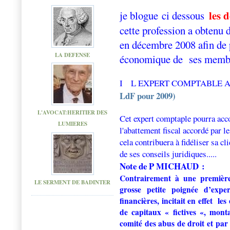
les 
je blogue ci dessous
cette profession a obtenu 
en décembre 2008 afin de
LA DEFENSE
économique de
ses memb
I L EXPERT COMPTABLE A
LdF pour 2009)
L'AVOCAT:HERITIER DES
Cet expert comptaple pourra accor
LUMIERES
l'abattement fiscal accordé par l
cela contribuera à fidéliser sa cl
de ses conseils juridiques.....
Note de P MICHAUD :
Contrairement à une première
LE SERMENT DE BADINTER
grosse petite poignée d’expe
financières, incitait en effet
les
de capitaux « fictives «, mon
comité des abus de droit
et par