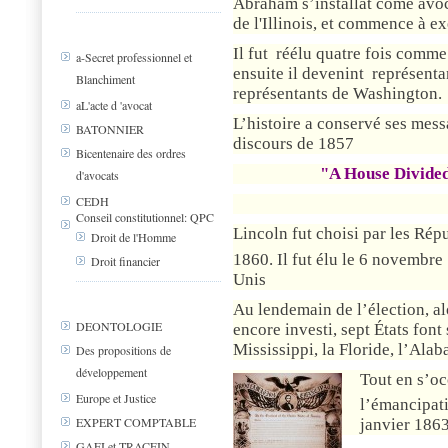
Abraham s’installât come avoca
de l'Illinois, et commence à ex
Il fut
réélu quatre fois comme 
a-Secret professionnel et
ensuite il devenint représentan
Blanchiment
représentants de Washington.
aL'acte d 'avocat
L’histoire a conservé ses mes
BATONNIER
discours de 1857
Bicentenaire des ordres
"A House Divided
d'avocats
CEDH
Conseil constitutionnel: QPC
Lincoln fut choisi par les Répu
Droit de l'Homme
1860. Il fut élu le 6 novembre
Droit financier
Unis
Au lendemain de l’élection, al
DEONTOLOGIE
encore investi, sept États font
Mississippi, la Floride, l’Alab
Des propositions de
développement
Tout en s’oc
Europe et Justice
l’émancipati
EXPERT COMPTABLE
janvier 186
GAFI et TRACFIN