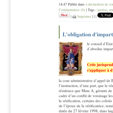
14:47 Publié dans
a déclaration de s
Commentaires (0)
| Tags :
justice
,
eu
|
Imprimer
|
|
|
L'obligation d'impart
le conseil d’Etat
d’absolue imparti
Cette jurispr
s'appliquer à d'
la cour administrative d’appel de 
l’instruction, d’une part, que la vé
résidence que Mme A, gérante de l
cadre d’un conflit de voisinage l
la vérification, certains des coloti
de l’époux de la vérificatrice, rem
datée du 27 février 1998, dans laqu