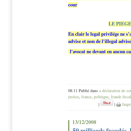
cour
LE PIEG
En clair le legal privilége ne 
advise et non de l'illegal advi
l'avocat ne devant en aucun cas
08:11 Publié dans
a déclaration de s
justice
,
france
,
politique
,
fraude fisca
|
|
Impr
13/12/2008
50 milliards fraudés. 