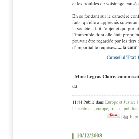
et les troubles de voisinage causée
En se fondant sur le caractère conf
faits, qu’elle a appréciés souverai
la société a fait l’objet et qui por
l’immeuble dont elle était proprié
pouvait être regardée par les tiers
......la co
d’impartialité requises
Conseil d’État
Mme Legras Claire, commissai
dd
11:44 Publié dans
Europe et Justice
|
blanchiment
,
europe
,
france
,
politiqu
|
|
Impr
10/12/2008