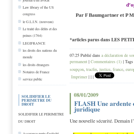
journal d'un avocat
d’o
Law library of the US
congress
Par F Baumgartner et P 
le G.L.I.N. (nouveau)
Le traité des délits et des
peines (1764)
*articles parus dans LES PETI
LEGIFRANCE
les droits des nations du
07:25 Publié dans
a déclaration de s
monde
permanent
|
Commentaires (1)
| Tags
les droits étrangers
soupçon
,
tracfin
,
justice
,
france
,
euro
Notaires de France
Imprimer
|
|
|
service public
08/01/2009
SOLIDIFIER LE
PERIMETRE DU
FLASH Une ardente ob
DROIT
juridique
SOLIDIFIER LE PERIMETRE
Une nouvelle sécurité. Demain l’
DU DROIT
Assurance perte d'activité