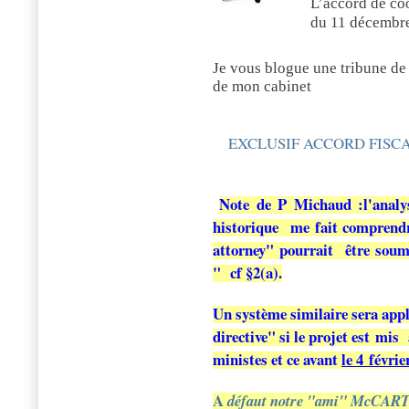
L’accord de coo
du 11 décembr
Je vous blogue une tribune de 
de mon cabinet
EXCLUSIF ACCORD FISCAL
Note de P Michaud :l'analys
historique me fait comprendr
attorney" pourrait être soumi
" cf §2(a).
Un système similaire sera app
directive" si le projet est mis
ministes et ce avant
le 4 févrie
A
défaut notre "ami" McCAR