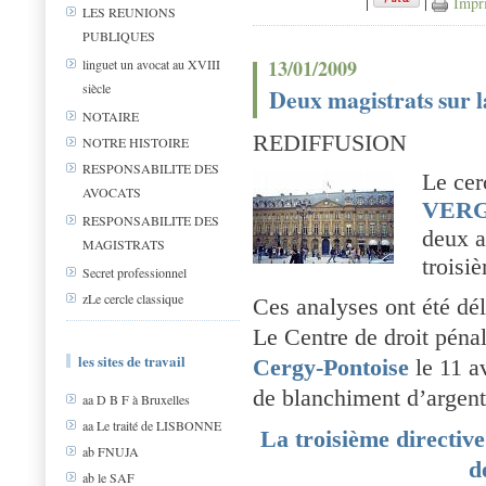
|
|
Impr
LES REUNIONS
PUBLIQUES
13/01/2009
linguet un avocat au XVIII
siècle
Deux magistrats sur l
NOTAIRE
REDIFFUSION
NOTRE HISTOIRE
RESPONSABILITE DES
Le cer
AVOCATS
VER
RESPONSABILITE DES
deux a
MAGISTRATS
troisi
Secret professionnel
zLe cercle classique
Ces analyses ont été dél
Le Centre de droit péna
les sites de travail
Cergy-Pontoise
le 11 av
de blanchiment d’argent
aa D B F à Bruxelles
aa Le traité de LISBONNE
La troisième directive
ab FNUJA
d
ab le SAF