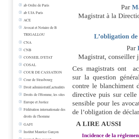
ab Ordre de Paris
Par
Ma
ab UJA Paris
Magistrat à la Directi
ACE
Avocat et Notaire de B
TRIGALLOU
L’obligation de
CNA
Par
CNB
Magistrat, conseiller 
CONSEIL D'ETAT
COSAL
Ces magistrats ont
ac
COUR DE CASSATION
sur la question général
Cour de Strasbourg
contre le blanchiment d
Droit administratif,actualités
directive puis sur celle
Droits de l'Homme, les sites
sensible pour les avoc
Europe et Justice
Fédération internationale des
de l’obligation de décla
droits de l'homme
A LIRE AUSSI
GAFI
Institut Maurice Garçon
Incidence de la réglement