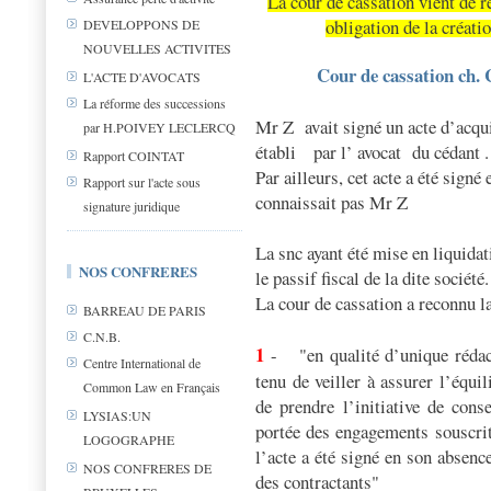
La cour de cassation vient de r
obligation de la créati
DEVELOPPONS DE
NOUVELLES ACTIVITES
Cour de cassation ch. 
L'ACTE D'AVOCATS
La réforme des successions
Mr Z
avait signé un acte d’acq
par H.POIVEY LECLERCQ
établi
par l’ avocat
du cédant .
Rapport COINTAT
Par ailleurs, cet acte a été signé
Rapport sur l'acte sous
connaissait pas Mr Z
signature juridique
La snc ayant été mise en liquida
NOS CONFRERES
le passif fiscal de la dite société.
La cour de cassation a reconnu la
BARREAU DE PARIS
C.N.B.
1
- "en qualité d’unique rédacte
Centre International de
tenu de veiller à assurer l’équi
Common Law en Français
de prendre l’initiative de cons
LYSIAS:UN
portée des engagements souscrits
LOGOGRAPHE
l’acte a été signé en son absenc
NOS CONFRERES DE
des contractants"