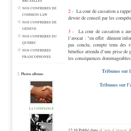
BRUXELLES
NOS CONFRERES DE
2
- La cour de cassation a rappel
COMMON LAW
devoir de conseil par les compét
NOS CONFRERES DE
GENEVE
3 -
La cour de cassation a au
NOS CONFRERES DU
l’avocat : "en effet
dûment infor
QUEBEC
pas conclu, compte tenu des r
NOS CONFRERES
bénéfice attendu d’une prise de p
FRANCOPHONES
les conséquences dommageables 
Tribunes sur l
Photos albums
Tribunes sur l'
LA CONFIANCE
12:19 Publié dans
aL'acte d 'avocat
,