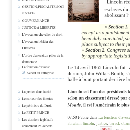
. Lincoln ré
GESTION,FISCALITE,SOCIAL
esclaves du 
et STATS
abolissant l
GOUVERNANCE
«
Section 1.
JUSTICE et LIBERTES
except as a punishment 
L'avocat:un chevalier du droit
been duly convicted, sha
L'avocat:un héritier des
place subject to their j
Lumières
«
Section 2.
Congress sh
L'ordre d'avocat:un pilier de la
by appropriate legislat
démocratie
La fonction d'avocat
Le 14 avril 1865 Lincoln fut
Avocat en entreprise
dernier,
John Wilkes Booth
, s
balle à bout portant derrière la
Lincoln est l’un des présidents l
La justice dans la cité
selon un classement dressé par 
Le curseur des libertés
Montly
, il est l'Américain le plu
Le périmètre du Droit
Le PETIT PRINCE
07:50 Publié dans
La fonction d'avoc
Les dossiers législatifs
abraham lincoln
,
justice
,
barack oba
concernant les avocats