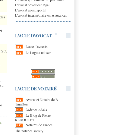
L'avocat protecteur légal
L’avocat agent sportif
L’avocat intermédiaire en assurances
 des
et
L'ACTE D'AVOCAT
L'acte d'avocats
cted,
Le Logo à utiliser
y
s
eau
L'ACTE DE NOTAIRE
Avocat et Notaire de B
Trigallou
de
l'acte de notaire
Le Blog de Pierre
REDOUTEY
ce
,
Notaires de France
The notaries society