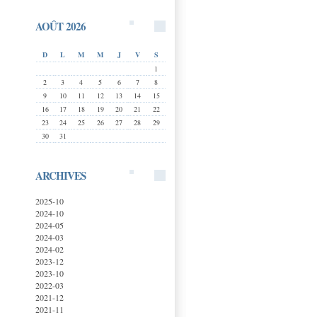
AOÛT 2026
D
L
M
M
J
V
S
1
2
3
4
5
6
7
8
9
10
11
12
13
14
15
16
17
18
19
20
21
22
23
24
25
26
27
28
29
30
31
ARCHIVES
2025-10
2024-10
2024-05
2024-03
2024-02
2023-12
2023-10
2022-03
2021-12
2021-11