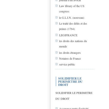
journal d'un avocat
Law library of the US
congress
le G.L.I.N. (nouveau)
Le traité des délits et des
peines (1764)
LEGIFRANCE
les droits des nations du
monde
les droits étrangers
Notaires de France
service public
SOLIDIFIER LE
PERIMETRE DU
DROIT
SOLIDIFIER LE PERIMETRE
DU DROIT
Assurance perte d'activité