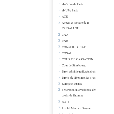
ab Ordre de Paris
ab UJA Paris
ACE
Avocat et Notaire de B
TRIGALLOU
CNA
CNB
CONSEIL D'ETAT
COSAL
COUR DE CASSATION
Cour de Strasbourg
Droit administratif,actualités
Droits de l'Homme, les sites
Europe et Justice
Fédération internationale des
droits de l'homme
GAFI
Institut Maurice Garçon