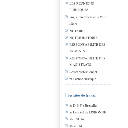
LES REUNIONS
PUBLIQUES
linguet un avocat au XVIII
siècle
NOTAIRE
NOTRE HISTOIRE
RESPONSABILITE DES
AVOCATS
RESPONSABILITE DES
MAGISTRATS
Secret professionnel
zLe cercle classique
les sites de travail
aa D B F à Bruxelles
aa Le traité de LISBONNE
ab FNUJA
ab le SAF