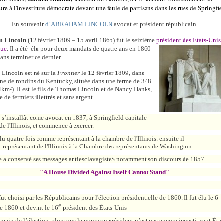
re à l'investiture démocrate devant une foule de partisans dans les rues de Springfi
En souvenir
d’ABRAHAM LINCOLN
avocat et président républicain
 Lincoln
(
12
février
1809
–
15
avril
1865
) fut le seizième
président des États-Unis
que
. Il a été
élu pour deux
mandats de quatre ans en
1860
sans terminer ce dernier.
Lincoln est né sur la
Frontier
le 12 février 1809, dans
ne de rondins du
Kentucky
, située dans une ferme de 348
4km²). Il est le fils de Thomas Lincoln et de Nancy Hanks,
 de fermiers illettrés et sans argent
s’installât come avocat en 1837, à Springfield capitale
 de l'Illinois, et commence à exercer.
lu quatre fois comme représentant à la chambre de l'Illinois. ensuite il
 représentant de l'Illinois à la Chambre des représentants de Washington.
re a conservé ses messages antiesclavagisteS notamment son discours de 1857
"A House Divided Against Itself Cannot Stand"
ut choisi par les Républicains pour l'élection présidentielle de 1860. Il fut élu le 6
e
 1860 et devint le 16
président des États-Unis
ain de l’élection, alors que le nouveau président n’est pas encore investi, sept Éta