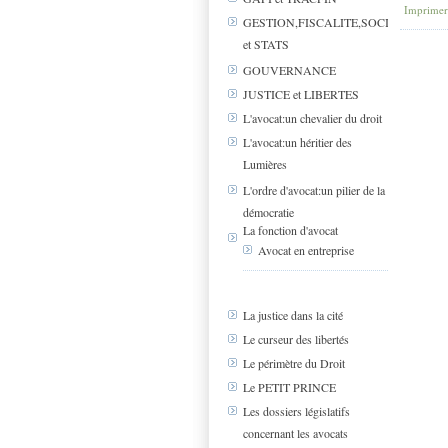
Imprimer
GESTION,FISCALITE,SOCIAL
et STATS
GOUVERNANCE
JUSTICE et LIBERTES
L'avocat:un chevalier du droit
L'avocat:un héritier des
Lumières
L'ordre d'avocat:un pilier de la
démocratie
La fonction d'avocat
Avocat en entreprise
La justice dans la cité
Le curseur des libertés
Le périmètre du Droit
Le PETIT PRINCE
Les dossiers législatifs
concernant les avocats