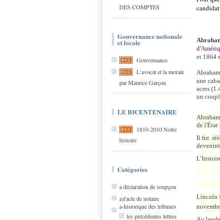
DES COMPTES
candidatu
Gouvernance nationale
Abraham
et locale
d'Améri
et
1864
Gouvernance
L’avocat et la morale
Abraham 
une caba
par Maurice Garçon
acres (1.
un couple
LE BICENTENAIRE
Abraham 
de l'État
1810-2010 Notre
Il fut
réé
histoire
devenint
L’histoi
Catégories
a déclaration de soupçon
Lincoln f
a)l'acte de notaire
a-historique des tribunes
novembre
les précédentes lettres
Au lendem