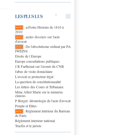
LES PLUS LUS
a)Notre Histoire de 1810 à
2010
aa)les dossiers sur l'acte
d'avocat
De l'absolutisme ordinal par PA
IWEINS
Droits de l Europe
Europe consultations publiques
J R Farthouat sur l'avenir du CNB
l'abus de visite domicilaire
L'avocat ce protecteur légal
La question de constitutionnalité
Les lettres des Cours et Tribunaux
Mme Alliot Marie sur le numerus
clausus
P Berger: déontologie de l'acte d'avocat
Peuple et Elites
Réglement intérieur du Barreau
de Paris
Réglement interieur national
Tracfin et le juriste