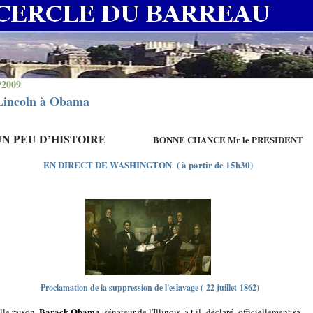
/2009
Lincoln à Obama
UN PEU D’HISTOIRE
BONNE CHANCE Mr le PRESIDENT
EN DIRECT DE WASHINGTON ( à partir de 15h30)
Proclamation de la suppression de l'eslavage ( 22 juillet 1862)
Barack Obama,
lle raison,
sénateur de l'Illinois, a t il
déclaré
officiellement sa