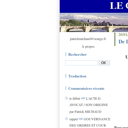
20/01
patrickmichaud@orange.fr
De 
À propos
Rechercher
Traduction
Commentaires récents
sur
le début
L'ACTE D
AVOCAT / SON ORIGINE
par Patrick MICHAUD
sur
rappel
GOUVERNANCE
DES ORDRES ET COUR
Pour que