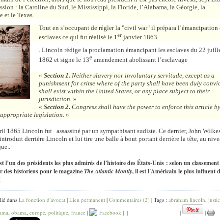
ssion : la Caroline du Sud, le Mississippi, la Floride, l’Alabama, la Géorgie, la
 et le Texas.
Tout en s’occupant de régler la "civil war" il prépara l’émancipation
er
esclaves ce qui fut réalisé le 1
janvier 1863
. Lincoln rédige la proclamation émancipant les esclaves du 22 juill
e
1862 et signe le 13
amendement abolissant l’esclavage
«
Section 1.
Neither slavery nor involuntary servitude, except as a
punishment for crime where of the party shall have been duly convi
shall exist within the United States, or any place subject to their
jurisdiction.
»
«
Section 2.
Congress shall have the power to enforce this article b
appropriate legislation.
»
ril 1865 Lincoln fut
assassiné
par un sympathisant sudiste. Ce dernier,
John Wilke
s'introduit derrière Lincoln et lui tire une balle à bout portant derrière la tête, au niv
ue..
st l’un des présidents les plus admirés de l’histoire des États-Unis : selon un classement
r des historiens pour le magazine
The Atlantic Montly
, il est l'Américain le plus influent 
[
lié dans
La fonction d'avocat
|
Lien permanent
|
Commentaires (2)
| Tags :
abraham lincoln
,
justi
bama
,
obama
,
europe
,
politique
,
france
|
Facebook
|
|
|
|