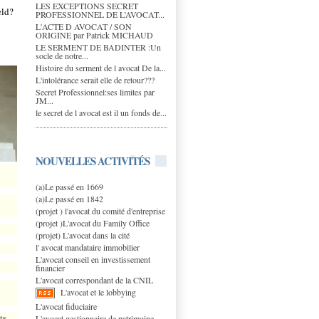
LES EXCEPTIONS SECRET
eld?
PROFESSIONNEL DE L’AVOCAT...
L'ACTE D AVOCAT / SON
ORIGINE par Patrick MICHAUD
LE SERMENT DE BADINTER :Un
socle de notre...
Histoire du serment de l avocat De la...
L'intolérance serait elle de retour???
Secret Professionnel:ses limites par
JM...
le secret de l avocat est il un fonds de...
NOUVELLES ACTIVITÉS
(a)Le passé en 1669
(a)Le passé en 1842
(projet ) l'avocat du comité d'entreprise
(projet )L'avocat du Family Office
(projet) L'avocat dans la cité
l' avocat mandataire immobilier
L'avocat conseil en investissement
financier
L'avocat correspondant de la CNIL
L'avocat et le lobbying
L'avocat fiduciaire
L'avocat gestionnaire de patrimoine
ts