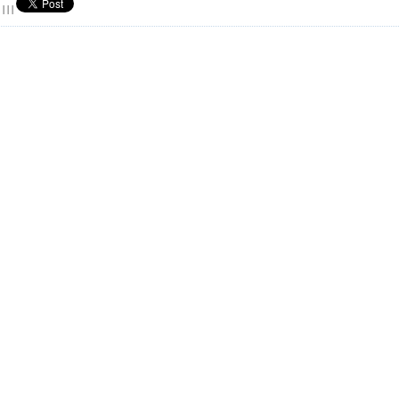
|
|
|