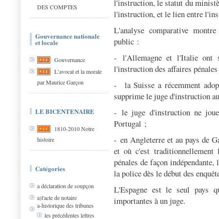
l'instruction, le statut du minis
DES COMPTES
l'instruction, et le lien entre l'i
L'analyse comparative montre
Gouvernance nationale
public :
et locale
- l'Allemagne et l'Italie ont 
Gouvernance
l'instruction des affaires pénales
L’avocat et la morale
par Maurice Garçon
- la Suisse a récemment adopt
supprime le juge d'instruction au
LE BICENTENAIRE
- le juge d'instruction ne jou
Portugal ;
1810-2010 Notre
- en Angleterre et au pays de Gal
histoire
et où c'est traditionnellement 
pénales de façon indépendante, l
Catégories
la police dès le début des enquêt
a déclaration de soupçon
L'Espagne est le seul pays qui
a)l'acte de notaire
importantes à un juge.
a-historique des tribunes
les précédentes lettres