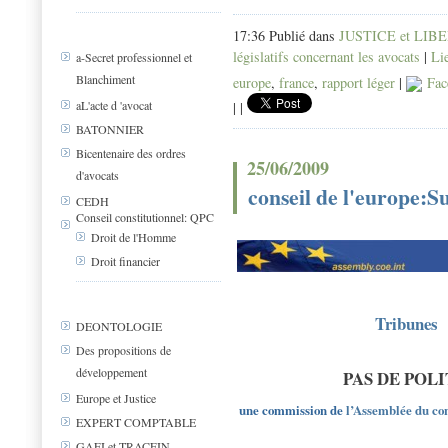
17:36 Publié dans
JUSTICE et LIB
législatifs concernant les avocats
|
Li
a-Secret professionnel et
Blanchiment
europe
,
france
,
rapport léger
|
Fac
aL'acte d 'avocat
|
|
BATONNIER
Bicentenaire des ordres
25/06/2009
d'avocats
conseil de l'europe:S
CEDH
Conseil constitutionnel: QPC
Droit de l'Homme
Droit financier
Tribunes :
DEONTOLOGIE
Des propositions de
développement
PAS DE POLI
Europe et Justice
une commission de
l’Assemblée du con
EXPERT COMPTABLE
GAFI et TRACFIN