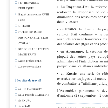
LES REUNIONS
Royaume-Uni
• Au
, la réforme
PUBLIQUES
renforcer la responsabilité de 
linguet un avocat au XVIII
diminution des ressources consacr
siècle
deux vitesses;
NOTAIRE
France
• en
, la révision du pro
NOTRE HISTOIRE
celui-ci était confirmé – le r
RESPONSABILITE DES
auxquels seraient transférées le
AVOCATS
des salaires des juges et des procu
RESPONSABILITE DES
Allemagne
• en
, la création d
MAGISTRATS
plupart des autres pays europ
administrer et l’interdiction au m
Secret professionnel
parquet dans les affaires individue
zLe cercle classique
Russie
• en
, une série de réfo
exercées sur les juges et à mettre
les sites de travail
de combattre le “nihilisme juridi
aa D B F à Bruxelles
L’Assemblée parlementaire dev
aa Le traité de LISBONNE
d’automne (28 septembre – 2 oct
ab FNUJA
ab le SAF