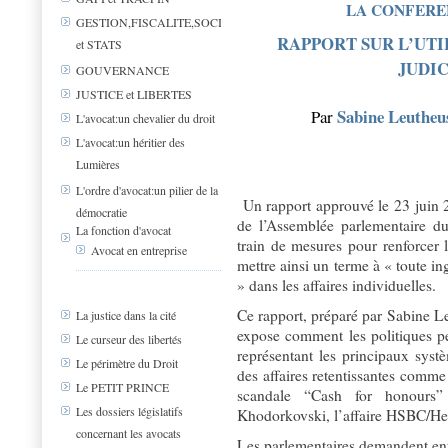
LA CONFERE
GESTION,FISCALITE,SOCIAL
RAPPORT SUR L’UTI
et STATS
JUDIC
GOUVERNANCE
JUSTICE et LIBERTES
Sabine Leutheu
Par
L'avocat:un chevalier du droit
L'avocat:un héritier des
Lumières
L'ordre d'avocat:un pilier de la
Un rapport approuvé le 23 juin 
démocratie
de l’Assemblée parlementaire 
La fonction d'avocat
train de mesures pour renforcer 
Avocat en entreprise
mettre ainsi un terme à « toute i
» dans les affaires individuelles.
Ce rapport, préparé par Sabine 
La justice dans la cité
expose comment les politiques pe
Le curseur des libertés
représentant les principaux sys
Le périmètre du Droit
des affaires retentissantes comme 
Le PETIT PRINCE
scandale “Cash for honours
Les dossiers législatifs
Khodorkovski, l’affaire HSBC/Her
concernant les avocats
Les parlementaires demandent ent