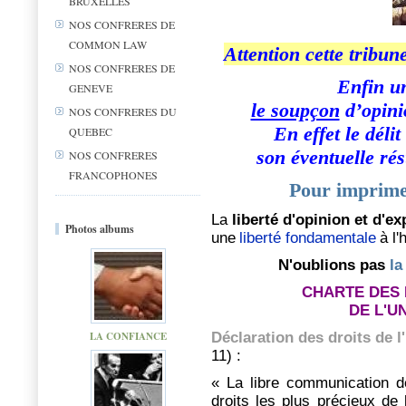
BRUXELLES
NOS CONFRERES DE
COMMON LAW
Attention cette tribun
NOS CONFRERES DE
Enfin u
GENEVE
le soupçon
d’opini
NOS CONFRERES DU
En effet
le déli
QUEBEC
son éventuelle ré
NOS CONFRERES
FRANCOPHONES
Pour imprimer
La
liberté d'opinion et d'e
Photos albums
une
liberté fondamentale
à l
N'oublions pas
la
CHARTE DES
DE L'U
Déclaration des droits de 
LA CONFIANCE
11) :
« La libre communication d
droits les plus précieux de 