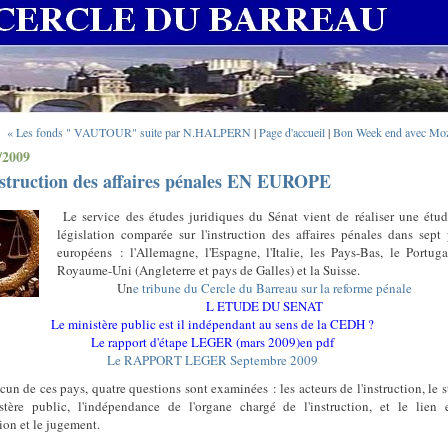
« Les fonds " VAUTOUR" suite par N.HALPERN
|
Page d'accueil
|
Bon Week end avec Moz
/2009
nstruction des affaires pénales EN EUROPE
Le service des études juridiques du Sénat vient de réaliser une étu
législation comparée sur l'instruction des affaires pénales dans sept
européens : l'Allemagne, l'Espagne, l'Italie, les Pays-Bas, le Portuga
Royaume-Uni (Angleterre et pays de Galles) et la Suisse.
Un
e tribune du Cercle du Barreau sur la reforme pénale
L ETUDE DU SENAT
Le ministère public est il indépendant au sens de la CEDH ?
Le rapport d'étape LEGER (mars 2009)en pdf
Le RAPPORT LEGER Septembre 2009
un de ces pays, quatre questions sont examinées : les acteurs de l'instruction, le s
tère public, l'indépendance de l'organe chargé de l'instruction, et le lien 
tion et le jugement.