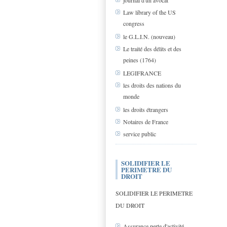
journal d'un avocat
Law library of the US
congress
le G.L.I.N. (nouveau)
Le traité des délits et des
peines (1764)
LEGIFRANCE
les droits des nations du
monde
les droits étrangers
Notaires de France
service public
SOLIDIFIER LE
PERIMETRE DU
DROIT
SOLIDIFIER LE PERIMETRE
DU DROIT
Assurance perte d'activité