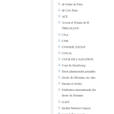
ab Ordre de Paris
ab UJA Paris
ACE
Avocat et Notaire de B
TRIGALLOU
CNA
CNB
CONSEIL D'ETAT
COSAL
COUR DE CASSATION
Cour de Strasbourg
Droit administratif,actualités
Droits de l'Homme, les sites
Europe et Justice
Fédération internationale des
droits de l'homme
GAFI
Institut Maurice Garçon