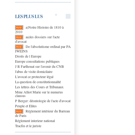
LES PLUS LUS
a)Notre Histoire de 1810 à
2010
aa)les dossiers sur l'acte
d'avocat
De l'absolutisme ordinal par PA
IWEINS
Droits de l Europe
Europe consultations publiques
J R Farthouat sur l'avenir du CNB
l'abus de visite domicilaire
L'avocat ce protecteur légal
La question de constitutionnalité
Les lettres des Cours et Tribunaux
Mme Alliot Marie sur le numerus
clausus
P Berger: déontologie de l'acte d'avocat
Peuple et Elites
Réglement intérieur du Barreau
de Paris
Réglement interieur national
Tracfin et le juriste