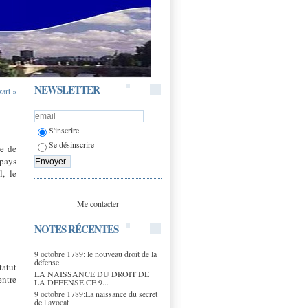
NEWSLETTER
art »
S'inscrire
Se désinscrire
de de
 pays
l, le
Me contacter
NOTES RÉCENTES
9 octobre 1789: le nouveau droit de la
défense
tatut
LA NAISSANCE DU DROIT DE
entre
LA DEFENSE CE 9...
9 octobre 1789:La naissance du secret
de l avocat