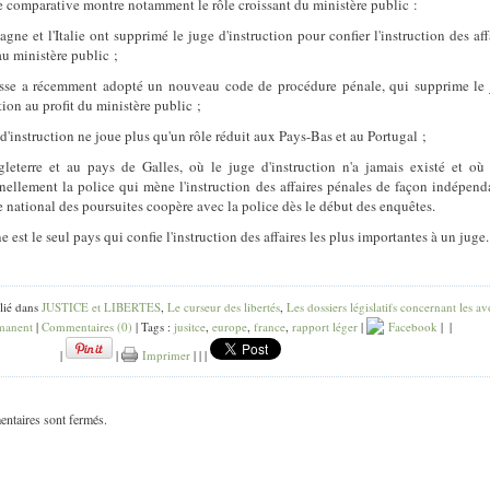
e comparative montre notamment le rôle croissant du ministère public :
agne et l'Italie ont supprimé le juge d'instruction pour confier l'instruction des aff
au ministère public ;
sse a récemment adopté un nouveau code de procédure pénale, qui supprime le
tion au profit du ministère public ;
 d'instruction ne joue plus qu'un rôle réduit aux Pays-Bas et au Portugal ;
leterre et au pays de Galles, où le juge d'instruction n'a jamais existé et où 
nnellement la police qui mène l'instruction des affaires pénales de façon indépend
e national des poursuites coopère avec la police dès le début des enquêtes.
 est le seul pays qui confie l'instruction des affaires les plus importantes à un juge.
lié dans
JUSTICE et LIBERTES
,
Le curseur des libertés
,
Les dossiers législatifs concernant les av
manent
|
Commentaires (0)
| Tags :
jusitce
,
europe
,
france
,
rapport léger
|
Facebook
|
|
|
|
Imprimer
|
|
|
ntaires sont fermés.