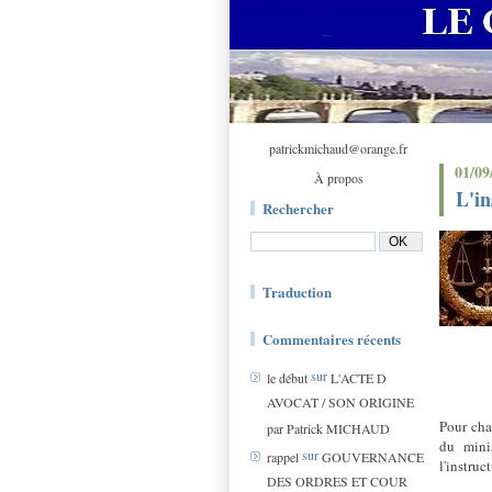
patrickmichaud@orange.fr
01/09
À propos
L'i
Rechercher
Traduction
Commentaires récents
sur
le début
L'ACTE D
AVOCAT / SON ORIGINE
Pour chac
par Patrick MICHAUD
du minis
sur
rappel
GOUVERNANCE
l'instruc
DES ORDRES ET COUR