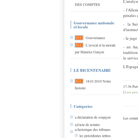
L'analys
DES COMPTES
- l'Allem
pénales 
Gouvernance nationale
- la Sui
et locale
d'instruc
Gouvernance
- le juge
L’avocat et la morale
- en Ang
par Maurice Garçon
traditio
le servic
L'Espagne
LE BICENTENAIRE
1810-2010 Notre
17:36 Pub
histoire
|
Lien per
Catégories
a déclaration de soupçon
Les comme
a)l'acte de notaire
a-historique des tribunes
les précédentes lettres