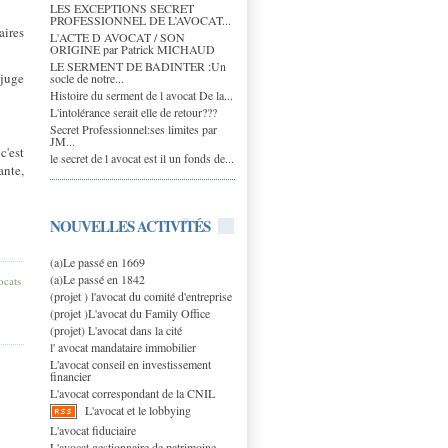
LES EXCEPTIONS SECRET
PROFESSIONNEL DE L’AVOCAT...
aires
L'ACTE D AVOCAT / SON
ORIGINE par Patrick MICHAUD
LE SERMENT DE BADINTER :Un
 juge
socle de notre...
Histoire du serment de l avocat De la...
L'intolérance serait elle de retour???
Secret Professionnel:ses limites par
JM...
c'est
le secret de l avocat est il un fonds de...
ante,
NOUVELLES ACTIVITÉS
(a)Le passé en 1669
(a)Le passé en 1842
ocats
(projet ) l'avocat du comité d'entreprise
(projet )L'avocat du Family Office
(projet) L'avocat dans la cité
l' avocat mandataire immobilier
L'avocat conseil en investissement
financier
L'avocat correspondant de la CNIL
L'avocat et le lobbying
L'avocat fiduciaire
L'avocat gestionnaire de patrimoine