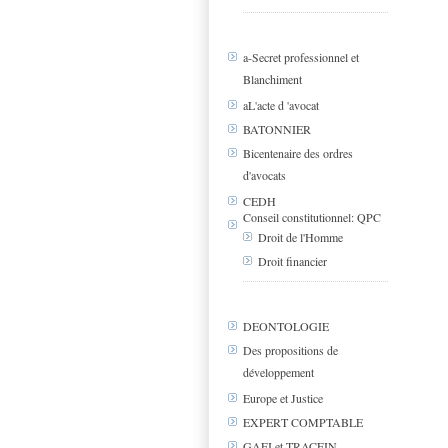
a-Secret professionnel et
Blanchiment
aL'acte d 'avocat
BATONNIER
Bicentenaire des ordres
d'avocats
CEDH
Conseil constitutionnel: QPC
Droit de l'Homme
Droit financier
DEONTOLOGIE
Des propositions de
développement
Europe et Justice
EXPERT COMPTABLE
GAFI et TRACFIN