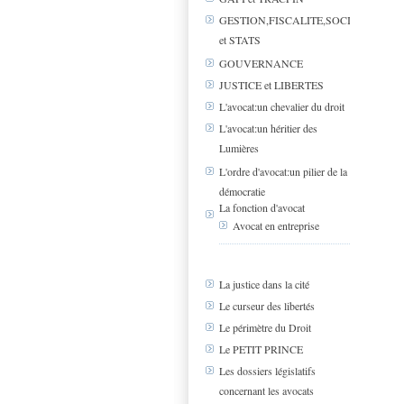
GESTION,FISCALITE,SOCIAL
et STATS
GOUVERNANCE
JUSTICE et LIBERTES
L'avocat:un chevalier du droit
L'avocat:un héritier des
Lumières
L'ordre d'avocat:un pilier de la
démocratie
La fonction d'avocat
Avocat en entreprise
La justice dans la cité
Le curseur des libertés
Le périmètre du Droit
Le PETIT PRINCE
Les dossiers législatifs
concernant les avocats