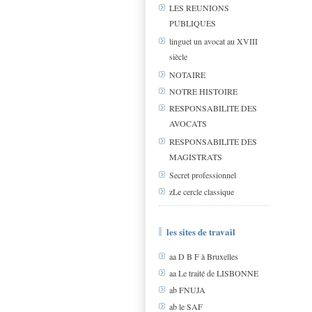
LES REUNIONS
PUBLIQUES
linguet un avocat au XVIII
siècle
NOTAIRE
NOTRE HISTOIRE
RESPONSABILITE DES
AVOCATS
RESPONSABILITE DES
MAGISTRATS
Secret professionnel
zLe cercle classique
les sites de travail
aa D B F à Bruxelles
aa Le traité de LISBONNE
ab FNUJA
ab le SAF