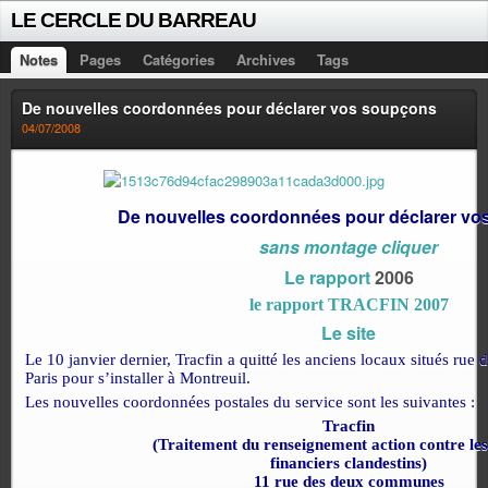
LE CERCLE DU BARREAU
Notes
Pages
Catégories
Archives
Tags
De nouvelles coordonnées pour déclarer vos soupçons
04/07/2008
De nouvelles coordonnées pour déclarer v
sans montage cliquer
Le rapport
2006
le rapport TRACFIN 2007
Le site
Le 10 janvier dernier, Tracfin a quitté les anciens locaux situés rue
Paris pour s’installer à Montreuil.
Les nouvelles coordonnées postales du service sont les suivantes :
Tracfin
(Traitement du renseignement action contre les 
financiers clandestins)
11 rue des deux communes