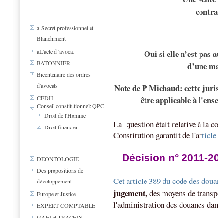
contra
a-Secret professionnel et
Blanchiment
aL'acte d 'avocat
Oui si elle n’est pas 
BATONNIER
d’une ma
Bicentenaire des ordres
d'avocats
Note de P Michaud: cette juri
être applicable à l'ens
CEDH
Conseil constitutionnel: QPC
Droit de l'Homme
La
question était relative à la c
Droit financier
Constitution garantit de l'ar
ticle
Décision n° 2011-
DEONTOLOGIE
Des propositions de
Cet article 389 du code des doua
développement
jugement,
des moyens de transpor
Europe et Justice
l'administration des douanes dans
EXPERT COMPTABLE
GAFI et TRACFIN