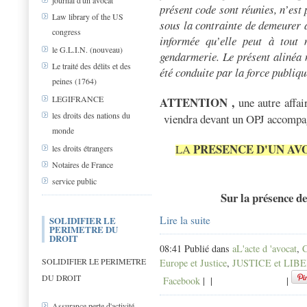
journal d'un avocat
présent code sont réunies, n’est 
Law library of the US
sous la contrainte de demeurer à
congress
informée qu’elle peut à tout
le G.L.I.N. (nouveau)
gendarmerie. Le présent alinéa n
Le traité des délits et des
été conduite par la force publiqu
peines (1764)
LEGIFRANCE
ATTENTION ,
une autre affair
les droits des nations du
viendra devant un OPJ accompag
monde
PRESENCE D'UN AV
LA
les droits étrangers
Notaires de France
service public
Sur la présence de 
Lire la suite
SOLIDIFIER LE
PERIMETRE DU
DROIT
08:41 Publié dans
aL'acte d 'avocat
,
C
SOLIDIFIER LE PERIMETRE
Europe et Justice
,
JUSTICE et LIB
DU DROIT
Facebook
|
|
|
Assurance perte d'activité