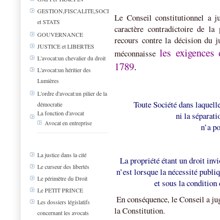
GESTION,FISCALITE,SOCIAL
Le Conseil constitutionnel a j
et STATS
caractère contradictoire de la
GOUVERNANCE
recours contre la décision du j
JUSTICE et LIBERTES
les exigences 
méconnaisse
L'avocat:un chevalier du droit
1789
.
L'avocat:un héritier des
Lumières
L'ordre d'avocat:un pilier de la
Toute Société dans laquelle
démocratie
La fonction d'avocat
ni la séparat
Avocat en entreprise
n’a po
La justice dans la cité
La propriété étant un droit invio
Le curseur des libertés
n’est lorsque la nécessité publi
Le périmètre du Droit
et sous la condition
Le PETIT PRINCE
En conséquence, le Conseil a jug
Les dossiers législatifs
la Constitution.
concernant les avocats