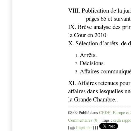
VIII. Publication de la ju
pages 65 et suivant
IX. Brève analyse des prin
la Cour en 2010
X. Sélection d’arrêts, de 
Arrêts.
Décisions.
Affaires communiqu
XI. Affaires retenues pou
affaires dans lesquelles u
la Grande Chambre..
08:09 Publié dans
CEDH
,
Europe et 
Commentaires (0)
| Tags :
cedh rappo
|
Imprimer
|
|
|