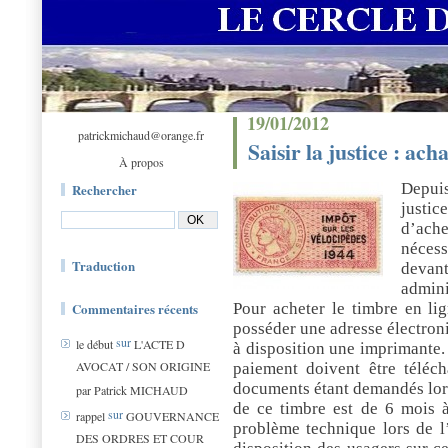
19/01/2012
patrickmichaud@orange.fr
Saisir la justice : ac
À propos
Depui
Rechercher
justi
d’ache
néces
Traduction
deva
admini
Commentaires récents
Pour acheter le timbre en li
posséder une adresse électroni
sur
le début
L'ACTE D
à disposition une imprimante. A
AVOCAT / SON ORIGINE
paiement doivent être téléc
documents étant demandés lors 
par Patrick MICHAUD
de ce timbre est de 6 mois 
sur
rappel
GOUVERNANCE
problème technique lors de l
DES ORDRES ET COUR