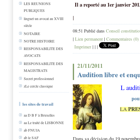
Il a reporté au 1er janvier 201
LES REUNIONS
PUBLIQUES
|
linguet un avocat au XVIII
siècle
08:51 Publié dans
Conseil constituti
NOTAIRE
|
Lien permanent
|
Commentaires (0)
NOTRE HISTOIRE
Imprimer
|
|
|
RESPONSABILITE DES
AVOCATS
RESPONSABILITE DES
21/11/2011
MAGISTRATS
Audition libre et enq
Secret professionnel
L audit
zLe cercle classique
pour
les sites de travail
PRE
LA
aa D B F à Bruxelles
aa Le traité de LISBONNE
ab FNUJA
ab le SAF
Dans sa décision du 19 novembre 