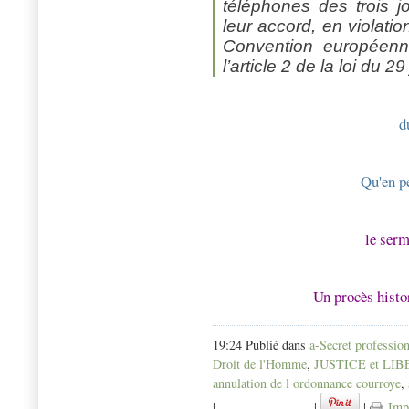
téléphones des trois j
leur accord, en violatio
Convention européenn
l’article 2 de la loi du 2
d
Qu'en p
le ser
Un procès histo
19:24 Publié dans
a-Secret professio
Droit de l'Homme
,
JUSTICE et LI
annulation de l ordonnance courroye
,
|
|
|
Imp