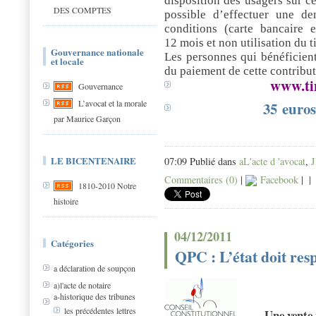
disposition des usagers sur ce 
DES COMPTES
possible d’effectuer une d
conditions (carte bancaire
12 mois et non utilisation du t
Gouvernance nationale
Les personnes qui bénéficient
et locale
du paiement de cette contribut
www.tim
Gouvernance
L’avocat et la morale
35 euros 
par Maurice Garçon
LE BICENTENAIRE
07:09 Publié dans
aL'acte d 'avocat
,
Commentaires (0)
|
Facebook
|
|
1810-2010 Notre
histoire
04/12/2011
Catégories
QPC : L’état doit res
a déclaration de soupçon
a)l'acte de notaire
a-historique des tribunes
les précédentes lettres
Une vente 