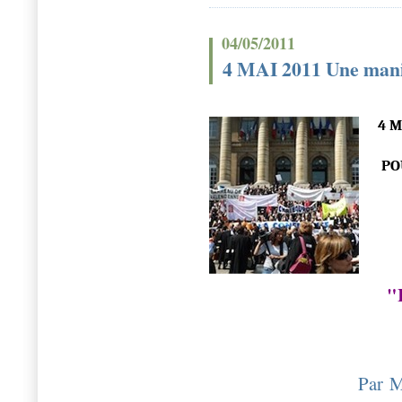
04/05/2011
4 MAI 2011 Une manif
4 M
PO
"I
Par M