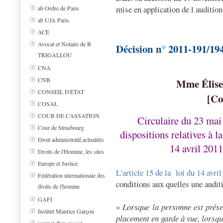
mise en application de l audition
ab Ordre de Paris
ab UJA Paris
ACE
Avocat et Notaire de B
Décision n° 2011-191/1
TRIGALLOU
CNA
CNB
Mme Élise 
CONSEIL D'ETAT
[Co
COSAL
COUR DE CASSATION
Circulaire du 23 mai 
Cour de Strasbourg
dispositions relatives à l
Droit administratif,actualités
14 avril 2011
Droits de l'Homme, les sites
Europe et Justice
L'article 15 de la loi du 14 avri
Fédération internationale des
conditions aux quelles une auditi
droits de l'homme
GAFI
«
Lorsque la personne est présen
Institut Maurice Garçon
placement en garde à vue, lorsqu