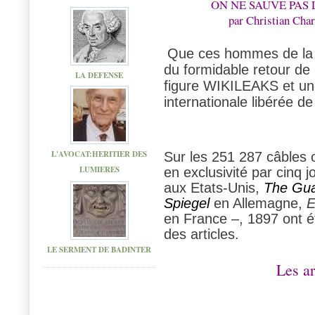
ON NE SAUVE PAS
par Christian Char
Que ces hommes de la d
du formidable retour de 
LA DEFENSE
figure WIKILEAKS et une
internationale libérée de
L'AVOCAT:HERITIER DES
Sur les 251 287 câbles 
LUMIERES
en exclusivité par cinq
aux Etats-Unis,
The Gua
Spiegel
en Allemagne,
E
en France –, 1897 ont é
des articles.
LE SERMENT DE BADINTER
Les a