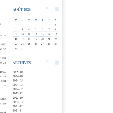
AOÛT 2026
D
L
M
M
J
V
S
s
1
2
3
4
5
6
7
8
9
10
11
12
13
14
15
cadre
16
17
18
19
20
21
22
23
24
25
26
27
28
29
utif,
té de
30
31
voulu
ARCHIVES
ce de
roits
2025-10
ar sa
2024-10
2024-05
r son
2024-03
n, le
2024-02
2023-12
2023-10
 sans
2022-03
et en
2021-12
2021-11
ge et