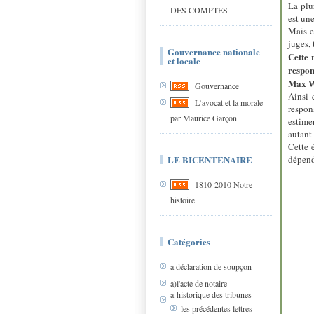
La plu
DES COMPTES
est une
Mais e
juges, 
Gouvernance nationale
Cette 
et locale
respon
Max W
Gouvernance
Ainsi 
L’avocat et la morale
respon
par Maurice Garçon
estime
autant 
Cette 
LE BICENTENAIRE
dépendr
1810-2010 Notre
histoire
Catégories
a déclaration de soupçon
a)l'acte de notaire
a-historique des tribunes
les précédentes lettres