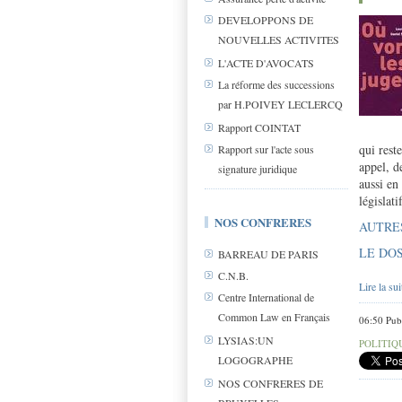
DEVELOPPONS DE
NOUVELLES ACTIVITES
L'ACTE D'AVOCATS
La réforme des successions
par H.POIVEY LECLERCQ
Rapport COINTAT
qui rest
Rapport sur l'acte sous
appel, d
signature juridique
aussi en
législati
NOS CONFRERES
AUTRE
LE DOS
BARREAU DE PARIS
C.N.B.
Lire la sui
Centre International de
Common Law en Français
06:50 Pub
LYSIAS:UN
POLITIQ
LOGOGRAPHE
NOS CONFRERES DE