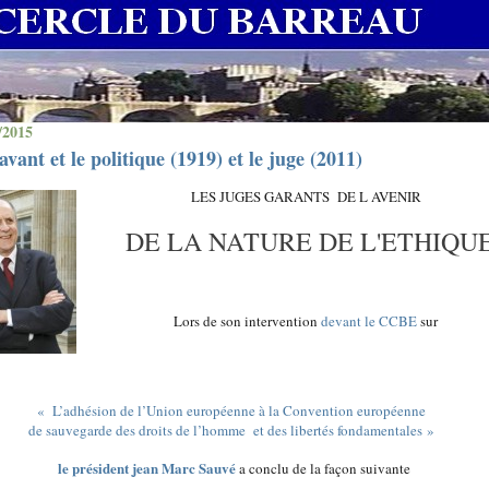
/2015
avant et le politique (1919) et le juge (2011)
LES JUGES GARANTS DE L AVENIR
DE LA NATURE DE L'ETHIQU
Lors de son intervention
devant le CCBE
sur
«
L’adhésion de l’Union européenne à la Convention européenne
de sauvegarde des droits de l’homme
et des libertés fondamentales »
le président jean Marc Sauvé
a conclu de la façon suivante