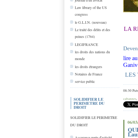
journal d'un avocat
Law library of the US
congress
le G.L.I.N. (nouveau)
LA R
Le traité des délits et des
peines (1764)
LEGIFRANCE
Deveni
les droits des nations du
lire au
monde
Ganiv
les droits étrangers
LES
Notaires de France
service public
08:30 Pub
SOLIDIFIER LE
cabannes
,
PERIMETRE DU
DROIT
SOLIDIFIER LE PERIMETRE
06/03
DU DROIT
QUI
Lau
Assurance perte d'activité