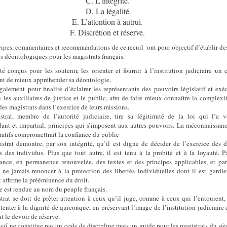
C. L’intégrité
.
D. La légalité
E. L’attention à autrui
.
F. Discrétion et réserve
.
cipes, commentaires et recommandations de ce recuil ont pour objectif d’établir de
es déontologiques pour les magistrats français.
été conçus pour les soutenir, les orienter et fournir à l’institution judiciaire un 
nt de mieux appréhender sa déontologie.
également pour finalité d’éclairer les représentants des pouvoirs législatif et exéc
e les auxiliaires de justice et le public, afin de faire mieux connaître la complexi
des magistrats dans l’exercice de leurs missions.
trat, membre de l’autorité judiciaire, tire sa légitimité de la loi qui l’a 
ant et impartial, principes qui s’imposent aux autres pouvoirs. La méconnaissan
ratifs compromettrait la confiance du public
strat démontre, par son intégrité, qu’il est digne de décider de l’exercice des d
ls des individus. Plus que tout autre, il est tenu à la probité et à la loyauté. P
ance, en permanence renouvelée, des textes et des principes applicables, et pa
 ne jamais renoncer à la protection des libertés individuelles dont il est gardie
 affirme la prééminence du droit.
ce est rendue au nom du peuple français.
trat se doit de prêter attention à ceux qu’il juge, comme à ceux qui l’entourent,
tenter à la dignité de quiconque, en préservant l’image de l’institution judiciaire 
t le devoir de réserve.
eil
ne constitue pas un code de discipline mais un guide pour les magistrats du siè