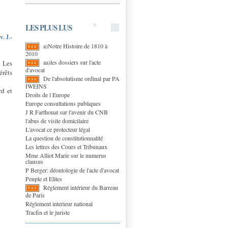
LES PLUS LUS
. J.-
a)Notre Histoire de 1810 à
2010
aa)les dossiers sur l'acte
. Les
d'avocat
érêts
De l'absolutisme ordinal par PA
IWEINS
rd et
Droits de l Europe
Europe consultations publiques
J R Farthouat sur l'avenir du CNB
l'abus de visite domicilaire
L'avocat ce protecteur légal
La question de constitutionnalité
Les lettres des Cours et Tribunaux
Mme Alliot Marie sur le numerus
clausus
P Berger: déontologie de l'acte d'avocat
Peuple et Elites
Réglement intérieur du Barreau
de Paris
Réglement interieur national
Tracfin et le juriste