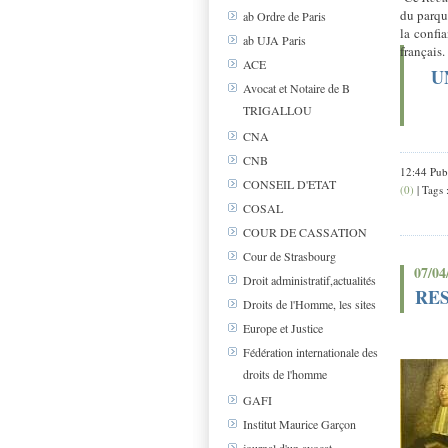
du parqu
ab Ordre de Paris
la confi
ab UJA Paris
français.
ACE
U
Avocat et Notaire de B
TRIGALLOU
CNA
CNB
12:44 Pub
CONSEIL D'ETAT
(0)
| Tags 
COSAL
COUR DE CASSATION
Cour de Strasbourg
07/04
Droit administratif,actualités
RE
Droits de l'Homme, les sites
Europe et Justice
Fédération internationale des
droits de l'homme
GAFI
Institut Maurice Garçon