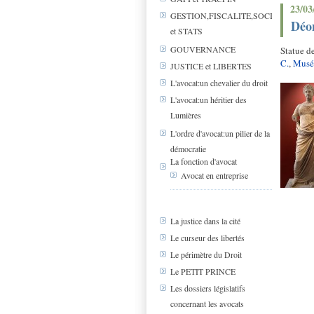
23/03
GESTION,FISCALITE,SOCIAL
Déon
et STATS
GOUVERNANCE
Statue d
C.
,
Musée
JUSTICE et LIBERTES
L'avocat:un chevalier du droit
L'avocat:un héritier des
Lumières
L'ordre d'avocat:un pilier de la
démocratie
La fonction d'avocat
Avocat en entreprise
La justice dans la cité
Le curseur des libertés
Le périmètre du Droit
Le PETIT PRINCE
Les dossiers législatifs
concernant les avocats