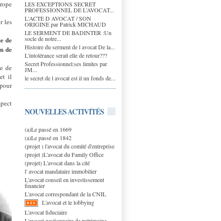
urope
LES EXCEPTIONS SECRET
PROFESSIONNEL DE L’AVOCAT...
L'ACTE D AVOCAT / SON
r les
ORIGINE par Patrick MICHAUD
LE SERMENT DE BADINTER :Un
socle de notre...
ue de
Histoire du serment de l avocat De la...
on de
L'intolérance serait elle de retour???
Secret Professionnel:ses limites par
ue de
JM...
et il
le secret de l avocat est il un fonds de...
 pour
spect
NOUVELLES ACTIVITÉS
(a)Le passé en 1669
(a)Le passé en 1842
(projet ) l'avocat du comité d'entreprise
(projet )L'avocat du Family Office
(projet) L'avocat dans la cité
l' avocat mandataire immobilier
L'avocat conseil en investissement
financier
L'avocat correspondant de la CNIL
L'avocat et le lobbying
L'avocat fiduciaire
L'avocat gestionnaire de patrimoine