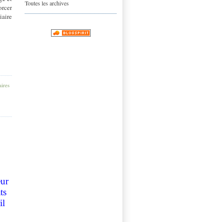
Toutes les archives
orcer
iaire
ires
eur
ts
il