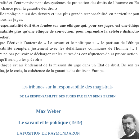
ralité et l’entrecroisement des systèmes de protection des droits de l’homme en E
 chance pour la garantie des droits.
lle implique aussi des devoirs et une plus grande responsabilité, en particulier pou
tous les juges.
responsabilité doit être fondée sur une éthique qui, pour ces juges, est une éthiq
sabilité plus qu’une éthique de conviction, pour reprendre la célèbre distincti
eber.
que l’écrivait l’auteur de « Le savant et le politique », « le partisan de l'éthiq
sabilité comptera justement avec les défaillances communes de l'homme […] 
ra ne pas pouvoir se décharger sur les autres des conséquences de sa propre action
qu'il aura pu les prévoir »
éthique est au fondement de la mission du juge dans un Etat de droit. De son re
a, je le crois, la cohérence de la garantie des droits en Europe.
les tribunes sur la responsabilité des magistrats
DE LA RESPONSABILITE DES JUGES PAR JEAN DENIS BREDIN
Max Weber
Le savant et le politique (1919)
LA POSITION DE RAYMOND ARON