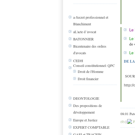
a-Secret professionnel et
Blanchiment
Le 
aL'acte d 'avocat
Le 
BATONNIER
de 
Bicentenaire des ordres
d'avocats
Le 
CEDH
DE LA
Conseil constitutionnel: QPC
Droit de l'Homme
SOUR
Droit financier
http:/
DEONTOLOGIE
Des propositions de
développement
08:01 Pub
Europe et Justice
(0)
|
F
EXPERT COMPTABLE
GAFI et TRACFIN