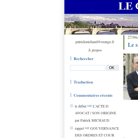
27/06
patrickmichaud@orange.fr
Le s
À propos
Rechercher
Traduction
Commentaires récents
sur
le début
L'ACTE D
AVOCAT / SON ORIGINE
par Patrick MICHAUD
sur
rappel
GOUVERNANCE
DES ORDRES ET COUR