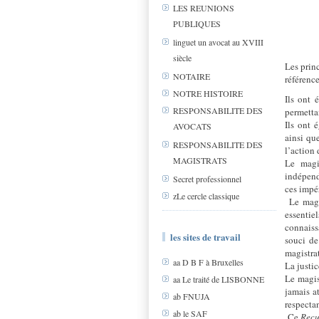
LES REUNIONS
PUBLIQUES
linguet un avocat au XVIII
siècle
Les prin
NOTAIRE
référenc
NOTRE HISTOIRE
Ils ont 
RESPONSABILITE DES
permetta
Ils ont 
AVOCATS
ainsi qu
RESPONSABILITE DES
l’action 
MAGISTRATS
Le magis
indépend
Secret professionnel
ces impé
zLe cercle classique
Le magi
essentie
connaiss
les sites de travail
souci de
magistrat
aa D B F à Bruxelles
La justi
Le magis
aa Le traité de LISBONNE
jamais at
ab FNUJA
respectan
ab le SAF
Ce
Recu