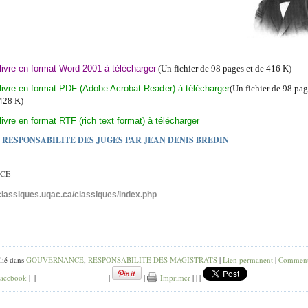
livre en format Word 2001 à télécharger
(Un fichier de 98 pages et de 416 K)
livre en format PDF (Adobe Acrobat Reader) à télécharger
(Un fichier de 98 pag
428 K)
livre en format RTF (rich text format) à télécharger
 RESPONSABILITE DES JUGES PAR JEAN DENIS BREDIN
CE
/classiques.uqac.ca/classiques/index.php
lié dans
GOUVERNANCE
,
RESPONSABILITE DES MAGISTRATS
|
Lien permanent
|
Comment
acebook
|
|
|
|
Imprimer
|
|
|