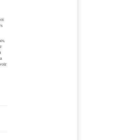
loi
ys
es,
e
n
 a
voir