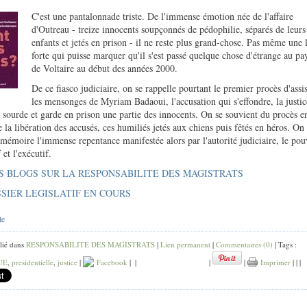
C'est une pantalonnade triste. De l'immense émotion née de l'affaire
d'Outreau - treize innocents soupçonnés de pédophilie, séparés de leurs
enfants et jetés en prison - il ne reste plus grand-chose. Pas même une 
forte qui puisse marquer qu'il s'est passé quelque chose d'étrange au pa
de Voltaire au début des années 2000.
De ce fiasco judiciaire, on se rappelle pourtant le premier procès d'assis
les mensonges de Myriam Badaoui, l'accusation qui s'effondre, la justic
e sourde et garde en prison une partie des innocents. On se souvient du procès e
e la libération des accusés, ces humiliés jetés aux chiens puis fêtés en héros. On
 mémoire l'immense repentance manifestée alors par l'autorité judiciaire, le pou
f et l'exécutif.
S BLOGS SUR LA RESPONSABILITE DES MAGISTRATS
SIER LEGISLATIF EN COURS
te
lié dans
RESPONSABILITE DES MAGISTRATS
|
Lien permanent
|
Commentaires (0)
| Tags :
UE
,
presidentielle
,
justice
|
Facebook
|
|
|
|
Imprimer
|
|
|