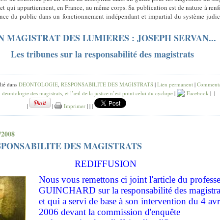
et qui appartiennent, en France, au même corps. Sa publication est de nature à renf
ance du public dans un fonctionnement indépendant et impartial du système judic
N MAGISTRAT DES LUMIERES : JOSEPH SERVAN...
Les tribunes sur la responsabilité des magistrats
lié dans
DEONTOLOGIE
,
RESPONSABILITE DES MAGISTRATS
|
Lien permanent
|
Commenta
:
deontologie des magistrats
,
et l’œil de la justice n’est point celui du cyclope
|
Facebook
|
|
|
|
Imprimer
|
|
|
/2008
SPONSABILITE DES MAGISTRATS
REDIFFUSION
Nous vous remettons ci joint l'article du profess
GUINCHARD sur la responsabilité des magistra
et qui a servi de base à son intervention du 4 avr
2006 devant la commission d'enquête