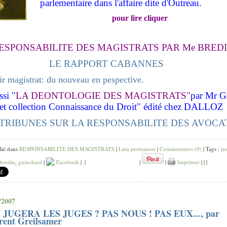
parlementaire dans l'affaire dite d'Outreau.
pour lire cliquer
ESPONSABILITE DES MAGISTRATS PAR Me BRED
LE RAPPORT CABANNES
r magistrat: du nouveau en pespective.
ssi "
LA DEONTOLOGIE DES MAGISTRATS"
par Mr 
et collection Connaissance du Droit" édité chez DALLOZ
 TRIBUNES SUR LA RESPONSABILITE DES AVOCA
lié dans
RESPONSABILITE DES MAGISTRATS
|
Lien permanent
|
Commentaires (0)
| Tags :
ju
bredin
,
guinchard
|
Facebook
|
|
|
|
Imprimer
|
|
|
/2007
 JUGERA LES JUGES ? PAS NOUS ! PAS EUX..., par
rent Greilsamer