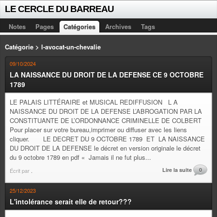
LE CERCLE DU BARREAU
Notes
Pages
Catégories
Archives
Tags
Catégorie > l-avocat-un-chevalie
09/10/2024
LA NAISSANCE DU DROIT DE LA DEFENSE CE 9 OCTOBRE
1789
LE PALAIS LITTÉRAIRE et MUSICAL REDIFFUSION L A
NAISSANCE DU DROIT DE LA DEFENSE L’ABROGATION PAR LA
CONSTITUANTE DE L’ORDONNANCE CRIMINELLE DE COLBERT
Pour placer sur votre bureau,imprimer ou diffuser avec les liens
cliquer. LE DECRET DU 9 OCTOBRE 1789 ET LA NAISSANCE
DU DROIT DE LA DEFENSE le décret en version originale le décret
du 9 octobre 1789 en pdf « Jamais il ne fut plus...
Lire la suite
0
Écrit par
.
25/12/2023
L'intolérance serait elle de retour???