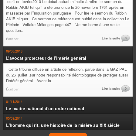
ecrit en fevrier2010 Le débat actuel m’incite à relire le sermon du
Rabbin AKIB tel qu’il a été prononcé le 20 novembre 1761 après un
massacre par l’’inquisition portugaise Pour lire le sermon du Rabbin
AKIB cliquer Ce sermon de tolérance est publié dans la collection La
Pléiade –Voltaire Mélanges page 447 "Je me borne à une seule
question...
Lire la suite
0
Écrit par
.
09/08/2018
L’avocat protecteur de l’intérêt général
Cette tribune diffuse un article de réflexion, parue dans la GAZ PAL
du 26 juillet ,sur notre responsabilité déontologique de protéger aussi
l’intérêt général Avant la...
Lire la suite
0
Écrit par
.
01/11/2014
Le maitre national d'un ordre national
05/09/2014
L'homme qui rit: une histoire de la misère au XIX siécle