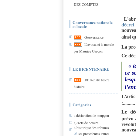
DES COMPTES
L'abr
Gouvernance nationale
décret
et locale
nouveau
ainsi q
Gouvernance
L’avocat et la morale
La proc
par Maurice Garçon
Ce déc
« t
LE BICENTENAIRE
ce s
lesq
1810-2010 Notre
l’en
histoire
L’arti
:..........
Catégories
Le déc
a déclaration de soupçon
prévu a
a)l'acte de notaire
révolu
a-historique des tribunes
nouveau
les précédentes lettres