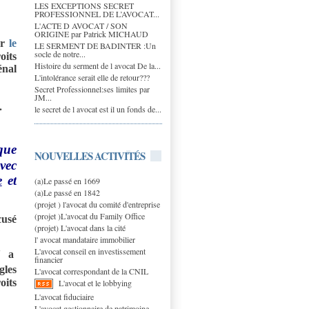
LES EXCEPTIONS SECRET
PROFESSIONNEL DE L’AVOCAT...
L'ACTE D AVOCAT / SON
ORIGINE par Patrick MICHAUD
ar
le
LE SERMENT DE BADINTER :Un
socle de notre...
oits
Histoire du serment de l avocat De la...
énal
L'intolérance serait elle de retour???
Secret Professionnel:ses limites par
JM...
.
le secret de l avocat est il un fonds de...
 que
NOUVELLES ACTIVITÉS
avec
e
et
(a)Le passé en 1669
(a)Le passé en 1842
(projet ) l'avocat du comité d'entreprise
(projet )L'avocat du Family Office
cusé
(projet) L'avocat dans la cité
l' avocat mandataire immobilier
L'avocat conseil en investissement
' a
financier
gles
L'avocat correspondant de la CNIL
oits
L'avocat et le lobbying
L'avocat fiduciaire
L'avocat gestionnaire de patrimoine