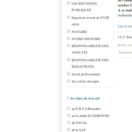
de l‘Homm
LES REUNIONS
octobre 1
PUBLIQUES
A ce stad
recherch
linguet un avocat au XVIII
siècle
Lire la sui
NOTAIRE
12:17 Pub
NOTRE HISTOIRE
justice
,
se
RESPONSABILITE DES
Imprimer
AVOCATS
RESPONSABILITE DES
MAGISTRATS
Secret professionnel
zLe cercle classique
les sites de travail
aa D B F à Bruxelles
aa Le traité de LISBONNE
ab FNUJA
ab le SAF