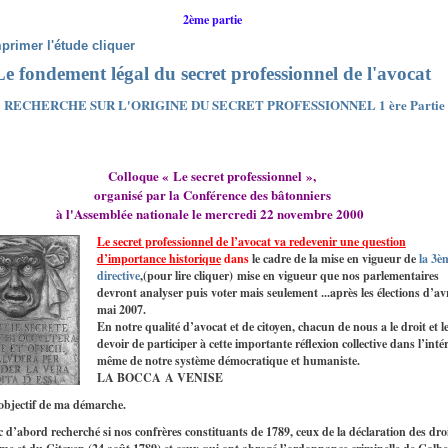
2ème partie
primer l'étude cliquer
Le fondement légal du secret professionnel de l'avocat
RECHERCHE SUR L'ORIGINE DU SECRET PROFESSIONNEL 1 ère Partie
Colloque « Le secret professionnel »,
organisé par la Conférence des bâtonniers
à l'Assemblée nationale le mercredi 22 novembre 2000
Le secret professionnel de l’avocat va redevenir une question
d’importance historique
dans
le cadre de la mise en vigueur de
la 3è
directive
,(pour lire cliquer) mise en vigueur que nos parlementaires
devront analyser puis voter mais seulement ...après les élections d’avr
mai 2007.
En notre qualité d’avocat et de citoyen, chacun de nous a le droit et l
devoir de participer à cette importante réflexion collective dans l’inté
même de notre système démocratique et humaniste.
LA BOCCA A VENISE
’objectif de ma démarche.
 d’abord recherché si nos confrères constituants de 1789, ceux de la déclaration des dro