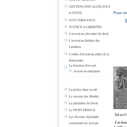
GESTION,FISCALITE,SOCIAL
et STATS
Pour im
GOUVERNANCE
JUSTICE et LIBERTES
L'avocat:un chevalier du droit
L'avocat:un héritier des
Lumières
L'ordre d'avocat:un pilier de la
démocratie
La fonction d'avocat
Avocat en entreprise
La justice dans la cité
Le curseur des libertés
Le périmètre du Droit
Le PETIT PRINCE
Tel est l
Les dossiers législatifs
J’ai donc
concernant les avocats