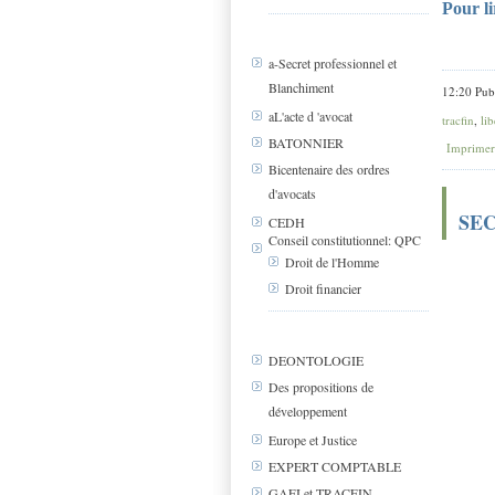
Pour li
a-Secret professionnel et
Blanchiment
12:20 Pub
aL'acte d 'avocat
tracfin
,
lib
BATONNIER
Imprimer
Bicentenaire des ordres
d'avocats
SEC
CEDH
Conseil constitutionnel: QPC
Droit de l'Homme
Droit financier
DEONTOLOGIE
Des propositions de
développement
Europe et Justice
EXPERT COMPTABLE
GAFI et TRACFIN