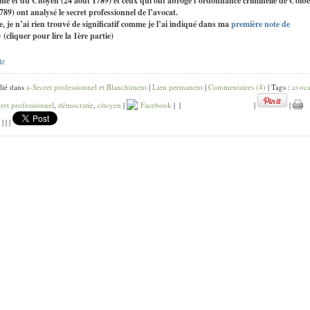
e et du Citoyen (24 août 1789) et ceux qui ont abrogé l’ordonnance criminelle de Colbe
789) ont analysé le secret professionnel de l’avocat.
e, je n’ai rien trouvé de significatif comme je l’ai indiqué dans ma
première note de
e
(cliquer pour lire la 1ère partie)
te
lié dans
a-Secret professionnel et Blanchiment
|
Lien permanent
|
Commentaires (4)
| Tags :
avoca
cret professionnel
,
démocratie
,
citoyen
|
Facebook
|
|
|
|
|
|
|