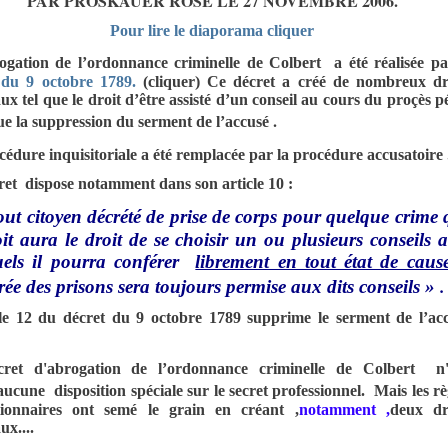
PAR PROSKAUER ROSE LE 27 NOVEMBRE 2006.
Pour lire le diaporama cliquer
ogation de l’ordonnance criminelle de Colbert a été réalisée p
 du 9 octobre 1789.
(cliquer) Ce décret a créé de nombreux dr
x tel que le droit d’être assisté d’un conseil au cours du proçès p
.
ue la suppression du serment de l’accusé
édure inquisitoriale a été remplacée par la procédure accusatoire
ret dispose notamment dans son article 10 :
out citoyen décrété de prise de corps pour quelque crime
oit aura le droit de se choisir un ou plusieurs conseils 
uels il pourra conférer
librement en tout état de caus
.
trée des prisons sera toujours permise aux dits conseils »
cle 12 du décret du 9 octobre 1789 supprime le serment de l’ac
ret d'abrogation de l’ordonnance criminelle de Colbert n
ucune disposition spéciale sur le secret professionnel.
Mais les rè
tionnaires ont semé le grain en créant ,
notamment ,
deux dr
x....