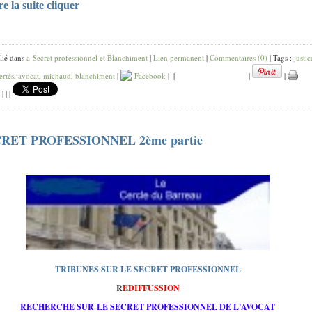
re la suite cliquer
lié dans
a-Secret professionnel et Blanchiment
|
Lien permanent
|
Commentaires (0)
| Tags :
justic
ertés
,
avocat
,
michaud
,
blanchiment
|
Facebook
|
|
|
|
|
|
|
RET PROFESSIONNEL 2ème partie
TRIBUNES SUR LE SECRET PROFESSIONNEL
R
EDIFFUSSION
RECHERCHE SUR LE SECRET PROFESSIONNEL DE L'AVOCAT