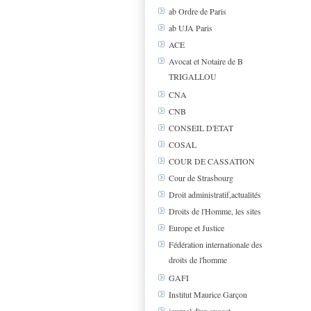
ab Ordre de Paris
ab UJA Paris
ACE
Avocat et Notaire de B
TRIGALLOU
CNA
CNB
CONSEIL D'ETAT
COSAL
COUR DE CASSATION
Cour de Strasbourg
Droit administratif,actualités
Droits de l'Homme, les sites
Europe et Justice
Fédération internationale des
droits de l'homme
GAFI
Institut Maurice Garçon