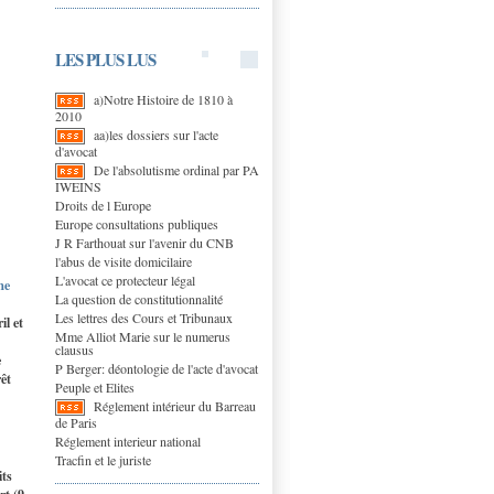
LES PLUS LUS
a)Notre Histoire de 1810 à
2010
aa)les dossiers sur l'acte
d'avocat
De l'absolutisme ordinal par PA
IWEINS
Droits de l Europe
Europe consultations publiques
J R Farthouat sur l'avenir du CNB
l'abus de visite domicilaire
L'avocat ce protecteur légal
me
La question de constitutionnalité
Les lettres des Cours et Tribunaux
il et
Mme Alliot Marie sur le numerus
clausus
e
P Berger: déontologie de l'acte d'avocat
rêt
Peuple et Elites
Réglement intérieur du Barreau
de Paris
Réglement interieur national
Tracfin et le juriste
its