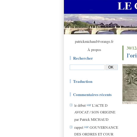
patrickmichaud@orange.fr
30/12
À propos
l'or
Rechercher
Traduction
Commentaires récents
sur
le début
L'ACTE D
AVOCAT / SON ORIGINE
par Patrick MICHAUD
sur
rappel
GOUVERNANCE
DES ORDRES ET COUR