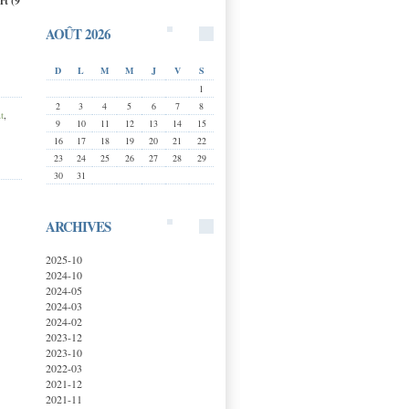
rt (9
AOÛT 2026
D
L
M
M
J
V
S
1
2
3
4
5
6
7
8
t
,
9
10
11
12
13
14
15
16
17
18
19
20
21
22
23
24
25
26
27
28
29
30
31
ARCHIVES
2025-10
2024-10
2024-05
2024-03
2024-02
2023-12
2023-10
2022-03
2021-12
2021-11