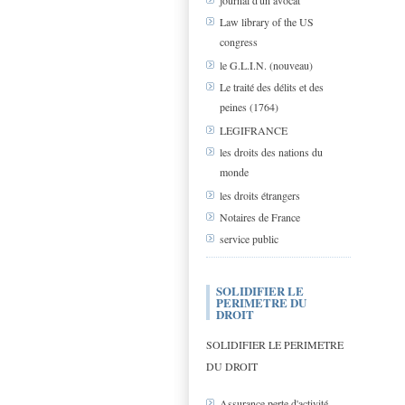
journal d'un avocat
Law library of the US
congress
le G.L.I.N. (nouveau)
Le traité des délits et des
peines (1764)
LEGIFRANCE
les droits des nations du
monde
les droits étrangers
Notaires de France
service public
SOLIDIFIER LE
PERIMETRE DU
DROIT
SOLIDIFIER LE PERIMETRE
DU DROIT
Assurance perte d'activité