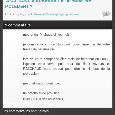
A QUI DONC S'ADRESSAIT Mr le MINISTRE
P.CLEMENT ?
1
Écrit par
.
| Tags :
acte d'avocat ?son origine par p michaud
1 commentaire
mes chers Michaud et Tournois
je commente sur ce blog pour vous remercier de votre
travail de persuasion
lors de votre campagne électorale de batonnat en 2006 ,
l'opinion vous avait pris pour de doux réveurs et
P.MICHAUD était moqué pour être le Nimbus de la
profession .
merci et sutout continuez
un batonnier de province
Publié il y a 80 mois par le début.
Répondre à ce commentaire
Les commentaires sont fermés.