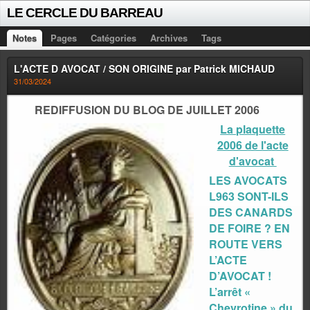
LE CERCLE DU BARREAU
Notes
Pages
Catégories
Archives
Tags
L'ACTE D AVOCAT / SON ORIGINE par Patrick MICHAUD
31/03/2024
REDIFFUSION DU BLOG DE JUILLET 2006
La plaquette
2006 de l'acte
d'avocat
LES AVOCATS
L963 SONT-ILS
DES CANARDS
DE FOIRE ? EN
ROUTE VERS
L’ACTE
D’AVOCAT !
L’arrêt «
Chevrotine » du