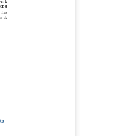
er le
CEDH
fins
on de
ts