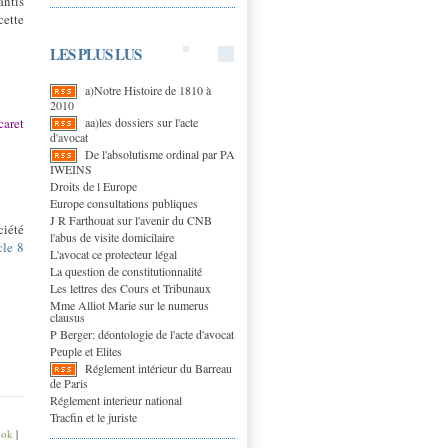
antis
cette
LES PLUS LUS
a)Notre Histoire de 1810 à
2010
aa)les dossiers sur l'acte
aret
d'avocat
De l'absolutisme ordinal par PA
IWEINS
Droits de l Europe
Europe consultations publiques
J R Farthouat sur l'avenir du CNB
ciété
l'abus de visite domicilaire
cle 8
L'avocat ce protecteur légal
La question de constitutionnalité
Les lettres des Cours et Tribunaux
Mme Alliot Marie sur le numerus
clausus
P Berger: déontologie de l'acte d'avocat
Peuple et Elites
Réglement intérieur du Barreau
de Paris
Réglement interieur national
Tracfin et le juriste
ook
|