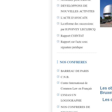
DEVELOPPONS DE
NOUVELLES ACTIVITES
L'ACTE D'AVOCATS
La réforme des successions
par H.POIVEY LECLERCQ
Rapport COINTAT
Rapport sur l'acte sous
signature juridique
NOS CONFRERES
BARREAU DE PARIS
C.N.B.
Centre International de
Les ob
Common Law en Français
Bruxel
LYSIAS:UN
Les 
LOGOGRAPHE
NOS CONFRERES DE