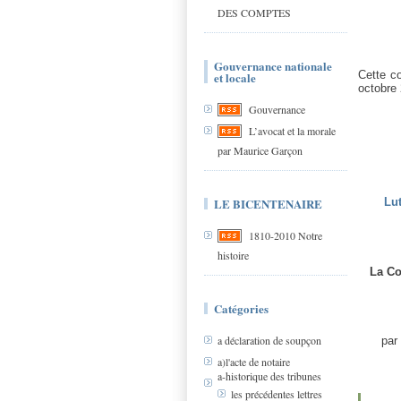
DES COMPTES
Gouvernance nationale
Cette co
et locale
octobre
Gouvernance
L’avocat et la morale
par Maurice Garçon
LE BICENTENAIRE
Lut
1810-2010 Notre
histoire
La Co
Catégories
a déclaration de soupçon
par
a)l'acte de notaire
a-historique des tribunes
les précédentes lettres