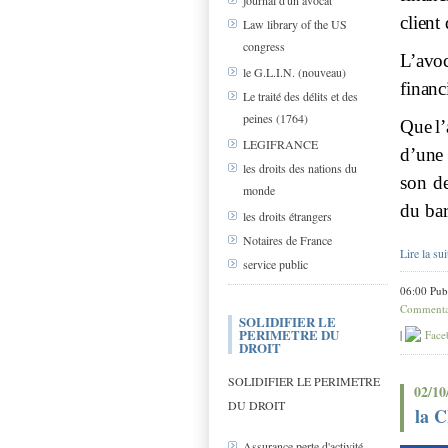
journal d'un avocat
client
Law library of the US
congress
L’avoc
le G.L.I.N. (nouveau)
financ
Le traité des délits et des
peines (1764)
Que
l’
LEGIFRANCE
d’une
les droits des nations du
son de
monde
du ba
les droits étrangers
Notaires de France
Lire la sui
service public
06:00 Pub
Commentai
SOLIDIFIER LE
PERIMETRE DU
|
Face
DROIT
SOLIDIFIER LE PERIMETRE
02/10
DU DROIT
la 
Assurance perte d'activité