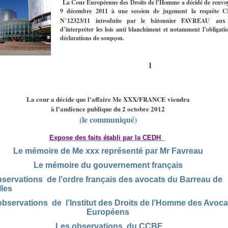
La Cour Européenne des Droits de l’Homme a décidé de renvoy
9 décembre 2011 à une session de jugement la requête 
N°12323/11 introduite par le bâtonnier FAVREAU
aux 
d’interpréter les lois anti blanchiment et notamment l’obligati
déclarations de soupçon.
l
La cour a décide que l'affaire Me XXX/FRANCE viendra
à l'audience publique du 2 octobre 2012
(le communiqué)
Expose des faits
établi par la CEDH
Le mémoire de Me xxx représenté par Mr Favreau
Le mémoire du gouvernement français
servations de l’ordre français des avocats du Barreau de
les
observations de l’Institut des Droits de l’Homme des Avoca
Européens
Les observations du CCBE