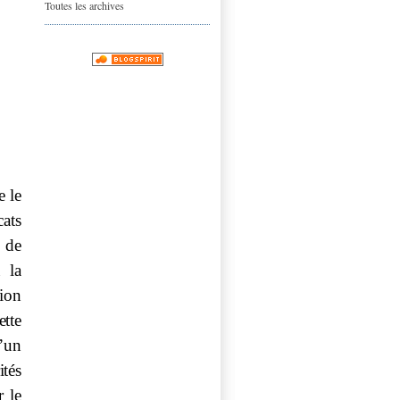
Toutes les archives
e
le
c
ats
de
la
tion
ette
d’un
ités
r
le