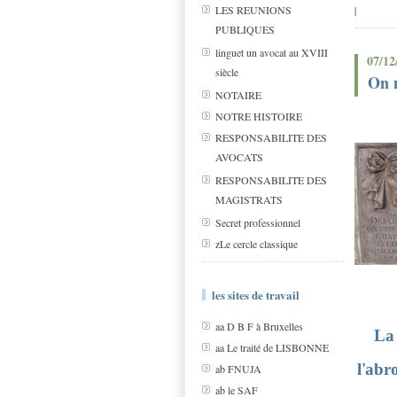
LES REUNIONS
|
PUBLIQUES
linguet un avocat au XVIII
07/12
siècle
On n
NOTAIRE
NOTRE HISTOIRE
RESPONSABILITE DES
AVOCATS
RESPONSABILITE DES
MAGISTRATS
Secret professionnel
zLe cercle classique
les sites de travail
aa D B F à Bruxelles
La 
aa Le traité de LISBONNE
l'abr
ab FNUJA
ab le SAF