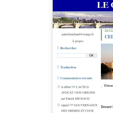
26/12
patrickmichaud@orange.fr
CEDH
À propos
Rechercher
Traduction
Commentaires récents
,
Vince
sur
le début
L'ACTE D
AVOCAT / SON ORIGINE
par Patrick MICHAUD
sur
rappel
GOUVERNANCE
Devant
DES ORDRES ET COUR