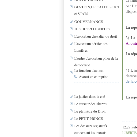
2) Dan
par l’
GESTION,FISCALITE,SOCIAL
dispos
et STATS
GOUVERNANCE
La rép
JUSTICE et LIBERTES
L'avocat:un chevalier du droit
3) La 
Anonim
L'avocat:un héritier des
Lumières
La rép
L'ordre d'avocat:un pilier de la
démocratie
4) L’i
La fonction d'avocat
démocr
Avocat en entreprise
de la 
La justice dans la cité
La rép
Le curseur des libertés
Le périmètre du Droit
Le PETIT PRINCE
Les dossiers législatifs
12:29 Pub
concernant les avocats
LIBERTE