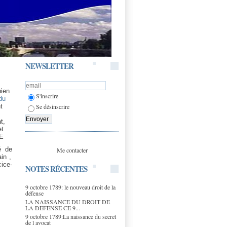
NEWSLETTER
bien
S'inscrire
du
t
Se désinscrire
t,
et
CE
é de
Me contacter
in ,
cice-
NOTES RÉCENTES
9 octobre 1789: le nouveau droit de la
défense
LA NAISSANCE DU DROIT DE
LA DEFENSE CE 9...
9 octobre 1789:La naissance du secret
de l avocat