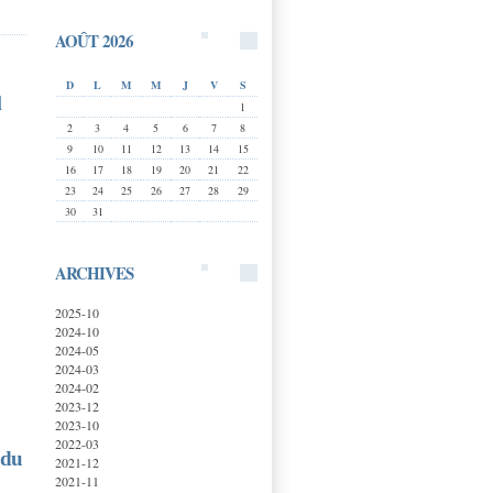
AOÛT 2026
D
L
M
M
J
V
S
l
1
2
3
4
5
6
7
8
9
10
11
12
13
14
15
16
17
18
19
20
21
22
23
24
25
26
27
28
29
30
31
ARCHIVES
2025-10
2024-10
2024-05
2024-03
2024-02
2023-12
"
2023-10
2022-03
 du
2021-12
2021-11