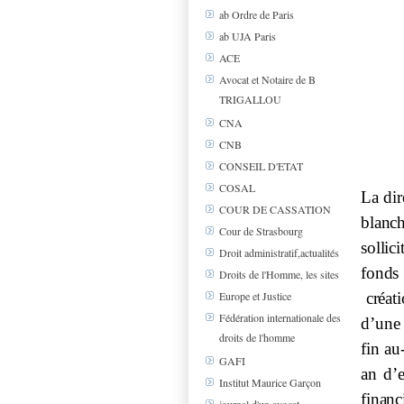
ab Ordre de Paris
ab UJA Paris
ACE
Avocat et Notaire de B
TRIGALLOU
CNA
CNB
CONSEIL D'ETAT
COSAL
La
di
r
COUR DE CASSATION
blanc
Cour de Strasbourg
sollici
Droit administratif,actualités
fond
Droits de l'Homme, les sites
créat
Europe et Justice
Fédération internationale des
d
’
une
droits de l'homme
f
i
n
au
GAFI
an d’
Institut Maurice Garçon
financ