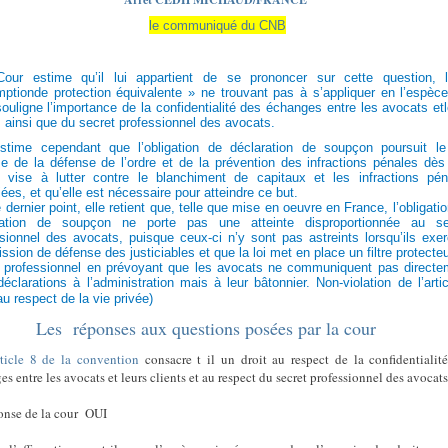
le communiqué du CNB
our estime qu’il lui appartient de se prononcer sur cette question, 
ptionde protection équivalente » ne trouvant pas à s’appliquer en l’espèce
ouligne l’importance de la confidentialité des échanges entre les avocats et
s ainsi que du secret professionnel des avocats.
estime cependant que l’obligation de déclaration de soupçon poursuit le
me de la défense de l’ordre et de la prévention des infractions pénales dès
le vise à lutter contre le blanchiment de capitaux et les infractions pén
ées, et qu’elle est nécessaire pour atteindre ce but.
 dernier point, elle retient que, telle que mise en oeuvre en France, l’obligati
ration de soupçon ne porte pas une atteinte disproportionnée au se
sionnel des avocats, puisque ceux-ci n’y sont pas astreints lorsqu’ils exe
ission de défense des justiciables et que la loi met en place un filtre protecte
t professionnel en prévoyant que les avocats ne communiquent pas directe
déclarations à l’administration mais à leur bâtonnier. Non-violation de l’arti
 au respect de la vie privée)
Les réponses aux questions posées par la cour
rticle 8 de la convention
consacre t il un droit au respect de la confidentialit
s entre les avocats et leurs clients et au respect du secret professionnel des avocats
onse de la cour OUI