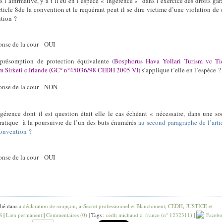
s l’affirmative, y a t il eu en l’espèce « ingérence « dans l’exercice des droits gar
article 8de la convention et le requérant peut il se dire victime d’une violation de 
ition ?
onse de la cour OUI
présomption de protection équivalente
(
Bosphorus Hava Yollari Turism vc Tic
 Sirketi c.Irlande (GC° n°45036/98 CEDH 2005 VI)
s’applique t’elle en l’espèce ?
onse de la cour NON
ngérence dont il est question était elle le cas échéant « nécessaire, dans une so
atique à la poursuivre de l’un des buts énumérés
au second paragraphe de l’arti
convention ?
onse de la cour OUI
lié dans
a déclaration de soupçon
,
a-Secret professionnel et Blanchiment
,
CEDH
,
JUSTICE et
S
|
Lien permanent
|
Commentaires (0)
| Tags :
cedh michaud c. france (n° 1232311)
|
Faceb