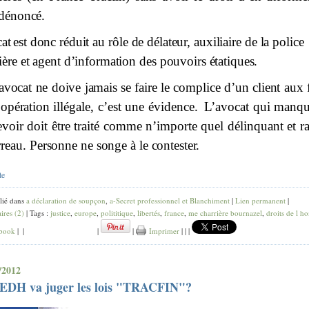
dénoncé.
at
e
s
t
donc
réduit
au
rôle
de
délateur,
auxiliaire
de
la
poli
c
e
ière
et
agent
d’information
des
pouvoirs
étatiques.
a
v
o
c
at
ne
d
o
iv
e
jamais
se
faire
le
co
mplice
d
’
u
n
client
a
u
x 
opération
il
légale, c’est une évidence.
L’avocat qui manqu
voir doit être traité comme n’import
e
quel délinquant et r
rreau.
Personne
ne
songe
à
le
contester.
te
lié dans
a déclaration de soupçon
,
a-Secret professionnel et Blanchiment
|
Lien permanent
|
res (2)
| Tags :
justice
,
europe
,
polititique
,
libertés
,
france
,
me charrière bournazel
,
droits de l 
book
|
|
|
|
Imprimer
|
|
|
/2012
CEDH va juger les lois "TRACFIN"?