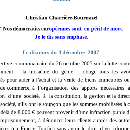
Christian Charrière-Bournazel
"Nos
démocraties
eu
r
opéennes
son
t
en péril de mort.
Je le dis
sans
emphase.
Le discours du 4 décembre 2007
ec
t
ive
co
mm
unautaire
du
26
oc
t
obre
20
0
5
sur
la
lut
t
e contr
himent
–
la
troisième
d
u
genre
–
oblige
tous
les
av
o
t
és pour
aider
à
l’achat
e
t
la
vente
de
b
i
ens
i
m
meubles
ou
s
de
commerce, à
l’organi
s
ation
des
apports
nécessaire
s
à
ion
d’une
société,
à
la
constitution, la gestion et la direc
 s
o
ciété, s’ils ont le soupçon que les
sommes
mobili
s
ée
s
à
c
-delà
de
8.000
€
peuvent
provenir
d’
un
e
infraction punie 
emprisonnement, à dénoncer leurs c
l
ients auprès des
autor
ières
(en
F
r
ance
Tracfin)
sans
avoir
le
droit
d’en
informe