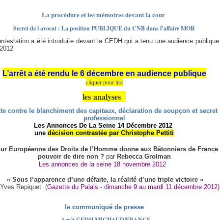
La procédure et les mémoires devant la cour
Secret de l avocat : La position PUBLIQUE du CNB dans l’affaire MOR
ntestation a été introduite devant la CEDH qui a tenu une audience publique
 2012
L’arrêt a été rendu le 6 décembre en audience publique
cliquer pour lire
les analyses
te contre le blanchiment des capitaux, déclaration de soupçon et secret
professionnel
Les Annonces De La Seine 14 Décembre 2012
une
décision contrastée par Christophe Pettiti
ur Européenne des Droits de l’Homme donne aux Bâtonniers de France 
pouvoir de dire non ?
par
Rebecca Grolman
Les annonces de la seine 18 novembre 2012
« Sous l’apparence d’une défaite, la réalité d’une triple victoire »
 Yves Repiquet
(
Gazette du Palais - dimanche 9 au mardi 11 décembre 2012)
le communiqué de presse
Arrêt CEDH MICHAUD/FRANCE