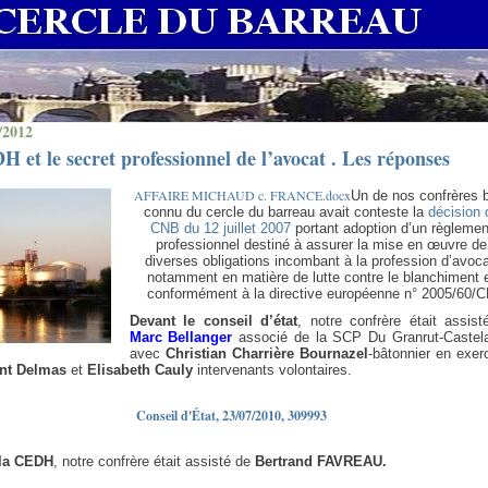
/2012
 et le secret professionnel de l’avocat . Les réponses
AFFAIRE MICHAUD c. FRANCE.docx
Un de nos confrères 
connu du cercle du barreau avait conteste la
décision 
CNB du 12 juillet 2007
portant adoption d’un règlemen
professionnel destiné à assurer la mise en œuvre de
diverses obligations incombant à la profession d’avoca
notamment en matière de lutte contre le blanchiment 
conformément à la directive européenne n° 2005/60/
Devant le conseil d’état
, notre confrère était assist
Marc Bellanger
associé de la SCP Du Granrut-Castela
avec
Christian Charrière Bournazel
-bâtonnier en exer
nt Delmas
et
Elisabeth Cauly
intervenants volontaires.
Conseil d'État, 23/07/2010, 309993
 la CEDH
, notre confrère était assisté de
Bertrand FAVREAU
.