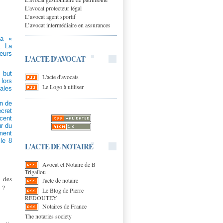
L'avocat protecteur légal
L’avocat agent sportif
L’avocat intermédiaire en assurances
la «
. La
leurs
L'ACTE D'AVOCAT
 but
L'acte d'avocats
 lors
Le Logo à utiliser
ales
on de
cret
rcent
ur du
ment
cle 8
L'ACTE DE NOTAIRE
Avocat et Notaire de B
Trigallou
é des
l'acte de notaire
 ?
Le Blog de Pierre
REDOUTEY
Notaires de France
The notaries society