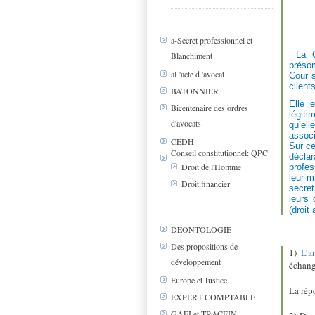
a-Secret professionnel et
La C
Blanchiment
présom
aL'acte d 'avocat
Cour s
client
BATONNIER
Elle 
Bicentenaire des ordres
légiti
d'avocats
qu’el
associ
CEDH
Sur ce
Conseil constitutionnel: QPC
décla
Droit de l'Homme
profes
leur m
Droit financier
secre
leurs 
(droit
DEONTOLOGIE
Des propositions de
1)
L’a
développement
échange
Europe et Justice
La rép
EXPERT COMPTABLE
GAFI et TRACFIN