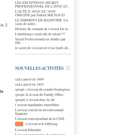
LES EXCEPTIONS SECRET
PROFESSIONNEL DE L’AVOCAT...
L'ACTE D AVOCAT / SON
ORIGINE par Patrick MICHAUD
LE SERMENT DE BADINTER :Un
socle de notre...
 le 2
Histoire du serment de l avocat De la...
L'intolérance serait elle de retour???
Secret Professionnel:ses limites par
JM...
le secret de l avocat est il un fonds de...
NOUVELLES ACTIVITÉS
(a)Le passé en 1669
(a)Le passé en 1842
(projet ) l'avocat du comité d'entreprise
le
(projet )L'avocat du Family Office
(projet) L'avocat dans la cité
l' avocat mandataire immobilier
L'avocat conseil en investissement
financier
L'avocat correspondant de la CNIL
L'avocat et le lobbying
L'avocat fiduciaire
L'avocat gestionnaire de patrimoine