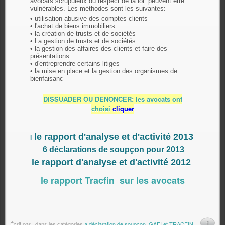
avocats scrupuleux du respect de la loi peuvent être
vulnérables. Les méthodes sont les suivantes:
• utilisation abusive des comptes clients
• l'achat de biens immobiliers
• la création de trusts et de sociétés
• La gestion de trusts et de sociétés
• la gestion des affaires des clients et faire des
présentations
• d'entreprendre certains litiges
• la mise en place et la gestion des organismes de
bienfaisanc
DISSUADER OU DENONCER: les avocats ont
choisi
cliquer
le rapport d'analyse et d'activité 2013
l
6 déclarations de soupçon pour 2013
le rapport d'analyse et d'activité 2012
le rapport Tracfin sur les avocats
1
Écrit par
.
dans les catégories
a déclaration de soupçon
,
GAFI et TRACFIN