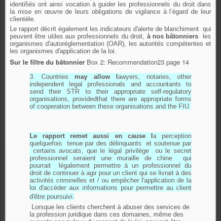
identifiés ont ainsi vocation à guider les professionnels du droit dans
la mise en œuvre de leurs obligations de vigilance à l’égard de leur
clientèle.
Le rapport décrit également les indicateurs d'alerte de blanchiment qui
peuvent être utiles aux professionnels du droit,
à nos bâtonniers
les
organismes d'autoréglementation (OAR), les autorités compétentes et
les organismes d'application de la loi.
Sur le filtre du bâtonnier
Box 2: Recommendation23 page 14
3. Countries
may allow l
awyers, notaries, other
independent legal professionals and accountants to
send their STR to their appropriate self-regulatory
organisations, providedthat there are appropriate forms
of cooperation between these organisations and the FIU.
Le rapport remet aussi en cause l
a perception
quelquefois tenue par des délinquants et soutenue par
certains avocats, que le légal privilège ou le secret
professionnel seraient une muraille de chine qui
pourrait légalement permettre à un professionnel du
droit de continuer à agir pour un client qui se livrait à des
activités criminelles et / ou empêcher l'application de la
loi d'accéder aux informations pour permettre au client
d'être poursuivi.
Lorsque les clients cherchent à abuser des services de
la profession juridique dans ces domaines, même des